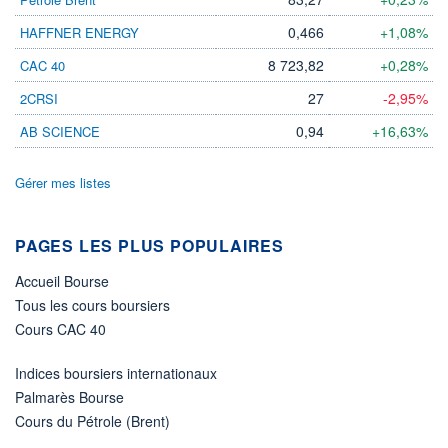
DIVIDENDE
0,00 SEK
-
0,466
+1,08%
HAFFNER ENERGY
PROCHAIN
8 723,82
+0,28%
CAC 40
DIVIDENDE
-
27
-2,95%
2CRSI
ÉLIGIBILITÉ
0,94
+16,63%
AB SCIENCE
Non éligible
Boursobank
Gérer mes listes
+ PORTEFEUILLE
+ LISTE
PAGES LES PLUS POPULAIRES
Accueil Bourse
Tous les cours boursiers
Cours CAC 40
Indices boursiers internationaux
Palmarès Bourse
Cours du Pétrole (Brent)