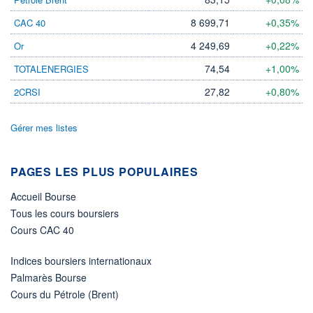
DIVIDENDE
0,00 GBX
-
8 699,71
+0,35%
CAC 40
PROCHAIN
4 249,69
+0,22%
Or
DIVIDENDE
-
74,54
+1,00%
TOTALENERGIES
ÉLIGIBILITÉ
27,82
+0,80%
2CRSI
Non éligible
Boursobank
Gérer mes listes
+ PORTEFEUILLE
+ LISTE
PAGES LES PLUS POPULAIRES
Accueil Bourse
Tous les cours boursiers
Cours CAC 40
Indices boursiers internationaux
Palmarès Bourse
Cours du Pétrole (Brent)