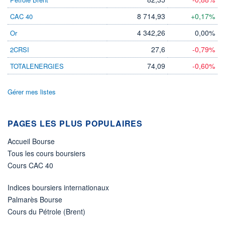
DIVIDENDE
0,00 GBX
-
8 714,93
+0,17%
CAC 40
PROCHAIN
4 342,26
0,00%
Or
DIVIDENDE
-
27,6
-0,79%
2CRSI
ÉLIGIBILITÉ
74,09
-0,60%
TOTALENERGIES
Non éligible
Boursobank
Gérer mes listes
+ PORTEFEUILLE
+ LISTE
PAGES LES PLUS POPULAIRES
Accueil Bourse
Tous les cours boursiers
Cours CAC 40
Indices boursiers internationaux
Palmarès Bourse
Cours du Pétrole (Brent)