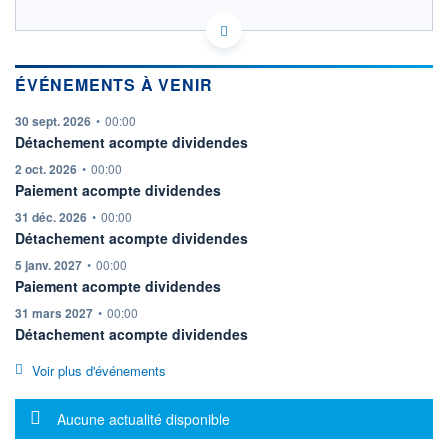
FR0000120271 TTE
HISTORIQUE
EURONEXT PARIS DONNÉES TEMPS RÉEL
EURONEXT BRUXELLES
ACTIONNAIRES
ÉVÉNEMENTS À VENIR
Politique d'exécution
Cotation sur les autres places
information fournie par
30 sept. 2026
•
00:00
Détachement acompte dividendes
74,6
information fournie par
2 oct. 2026
•
00:00
74,4
Paiement acompte dividendes
74,2
information fournie par
31 déc. 2026
•
00:00
Détachement acompte dividendes
74,0
09h47
10h34
information fournie par
5 janv. 2027
•
00:00
Paiement acompte dividendes
SECTEUR
INDICE DE RÉFÉRENCE
information fournie par
31 mars 2027
•
00:00
Sociétés pétrolières et
CAC 40
gazières intégrées
Détachement acompte dividendes
OUVERTURE
CLÔTURE VEILLE
Voir plus d'événements
74,1600
74,0900
+ HAUT
+ BAS
Message d'information
Aucune actualité disponible
74,5800
74,0500