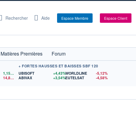
Rechercher
Aide
Espace Membre
Espace Client
Matières Premières
Forum
+ FORTES HAUSSES ET BAISSES SBF 120
1,1559
$US
UBISOFT
+4,43%
WORLDLINE
-5,12%
14,87
$US
ABIVAX
+3,54%
EUTELSAT
-4,58%