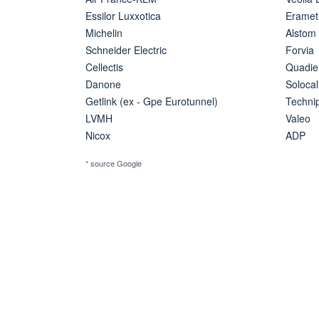
Essilor Luxxotica
Eramet
Michelin
Alstom
Schneider Electric
Forvia
Cellectis
Quadie
Danone
Solocal
Getlink (ex - Gpe Eurotunnel)
Techn
LVMH
Valeo
Nicox
ADP
* source Google