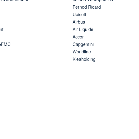
Pernod Ricard
Ubisoft
Airbus
nt
Air Liquide
Accor
ipFMC
Capgemini
Worldline
Kleaholding