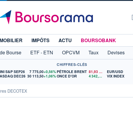
MOBILIER
IMPÔTS
ACTU
BOURSOBANK
 de Bourse
ETF - ETN
OPCVM
Taux
Devises
CHIFFRES-CLÉS
INI S&P SEP26
7 775,00
+0,56%
PÉTROLE BRENT
81,93
$US
EUR/USD
ASDAQ DEC26
30 113,50
+1,06%
ONCE D'OR
4 342,51
$US
VIX INDEX
aires DECOTEX