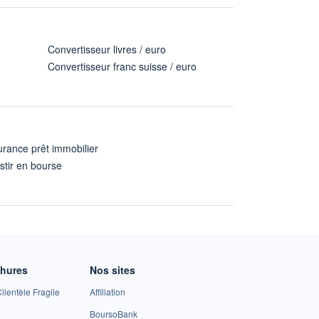
Convertisseur livres / euro
Convertisseur franc suisse / euro
rance prêt immobilier
stir en bourse
A
chures
Nos sites
lientèle Fragile
Affiliation
BoursoBank