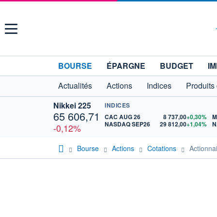
Menu
BOURSE
ÉPARGNE
BUDGET
IM
Actualités
Actions
Indices
Produits
Nikkei 225
INDICES
65 606,71
CAC AUG 26
8 737,00
+0,30%
M
NASDAQ SEP26
29 812,00
+1,04%
N
-0,12%
Bourse
Actions
Cotations
Actionn