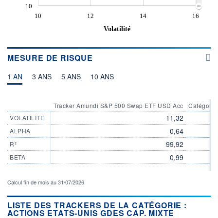
10
10
12
14
16
Volatilité
MESURE DE RISQUE
1 AN
3 ANS
5 ANS
10 ANS
Tracker Amundi S&P 500 Swap ETF USD Acc
Catégorie
11,32
VOLATILITE
0,64
ALPHA
99,92
R²
0,99
BETA
Calcul fin de mois au 31/07/2026
LISTE DES TRACKERS DE LA CATÉGORIE :
ACTIONS ETATS-UNIS GDES CAP. MIXTE