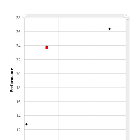
VOLUME
DERNIER ÉCHANGE
6 976
07.08.26 / 16:12:49
LIMITE À LA
LIMITE À LA
28
BAISSE
HAUSSE
150,3393
158,0489
26
ÉLIGIBILITÉ
ACTIF NET (EUR)
Non éligible
6 746M / 31.07.26
Boursobank
24
RISQUE DU FONDS (SRI)
22
4
/7
Performance
20
+ PORTEFEUILLE
+ LISTE
18
16
14
12