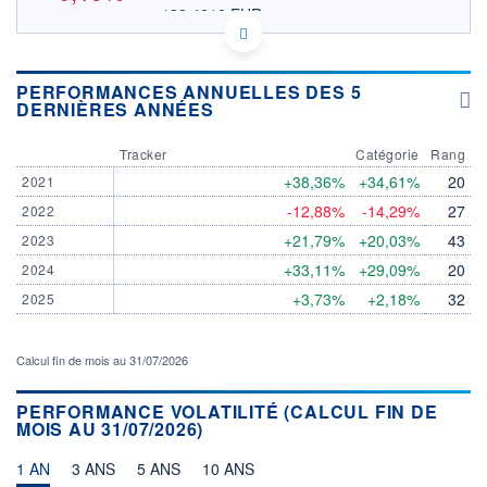
133,4010 EUR
VALEUR INDICATIVE
154.4452
OUVERTURE THÉORIQUE
LU1681049018 - Amundi Luxembourg S.A.
EURONEXT PARIS DONNÉES TEMPS RÉEL
PERFORMANCES ANNUELLES DES 5
DERNIÈRES ANNÉES
Politique d'exécution
Tracker
Catégorie
Rang
156
+38,36%
+34,61%
20
2021
154
-12,88%
-14,29%
27
2022
152
+21,79%
+20,03%
43
2023
150
+33,11%
+29,09%
20
2024
04/08
05/08
+3,73%
+2,18%
32
2025
INDICE DE RÉFÉRENCE
CATÉGORIE MORNINGSTAR
Actions Etats-Unis Gdes
Cap. Mixte
Calcul fin de mois au 31/07/2026
OUVERTURE
CLÔTURE VEILLE
PERFORMANCE VOLATILITÉ (CALCUL FIN DE
154,0332
154,4864
MOIS AU 31/07/2026)
+ HAUT
+ BAS
154,4914
154,0332
1 AN
3 ANS
5 ANS
10 ANS