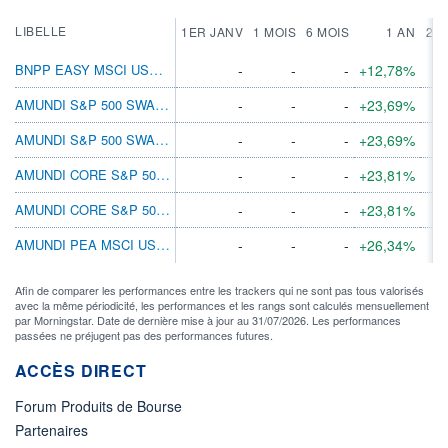
LIBELLE
1ER JANV
1 MOIS
6 MOIS
1 AN
2 A
BNPP EASY MSCI USA SRI PAB ETFDIS
-
-
-
+12,78%
AMUNDI S&P 500 SWAP ETF EUR ACC
-
-
-
+23,69%
AMUNDI S&P 500 SWAP ETF USD ACC
-
-
-
+23,69%
AMUNDI CORE S&P 500 SWAP ETF EUR DIST
-
-
-
+23,81%
AMUNDI CORE S&P 500 SWAP ETF ACC
-
-
-
+23,81%
AMUNDI PEA MSCI USA ESG SEL ETF - EUR
-
-
-
+26,34%
Afin de comparer les performances entre les trackers qui ne sont pas tous valorisés
avec la même périodicité, les performances et les rangs sont calculés mensuellement
par Morningstar. Date de dernière mise à jour au 31/07/2026. Les performances
passées ne préjugent pas des performances futures.
ACCÈS DIRECT
Forum Produits de Bourse
Partenaires