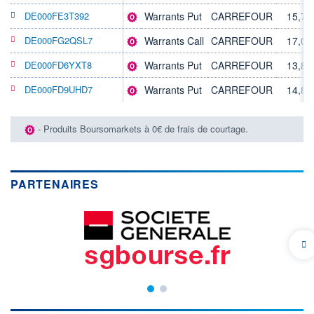
DE000FE3T392
Warrants Put
CARREFOUR
15,79
DE000FG2QSL7
Warrants Call
CARREFOUR
17,00
DE000FD6YXT8
Warrants Put
CARREFOUR
13,81
DE000FD9UHD7
Warrants Put
CARREFOUR
14,80
- Produits Boursomarkets à 0€ de frais de courtage.
PARTENAIRES