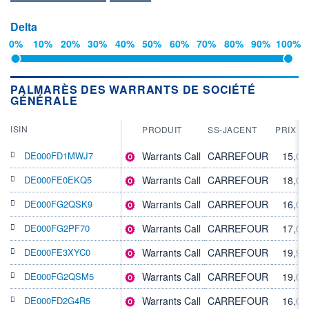
Delta
0%
10%
20%
30%
40%
50%
60%
70%
80%
90%
100%
PALMARÈS DES WARRANTS DE SOCIÉTÉ
GÉNÉRALE
ISIN
PRODUIT
SS-JACENT
PRIX EX
DE000FD1MWJ7
Warrants Call
CARREFOUR
15,05
DE000FE0EKQ5
Warrants Call
CARREFOUR
18,01
DE000FG2QSK9
Warrants Call
CARREFOUR
16,00
DE000FG2PF70
Warrants Call
CARREFOUR
17,04
DE000FE3XYC0
Warrants Call
CARREFOUR
19,98
DE000FG2QSM5
Warrants Call
CARREFOUR
19,00
DE000FD2G4R5
Warrants Call
CARREFOUR
16,03