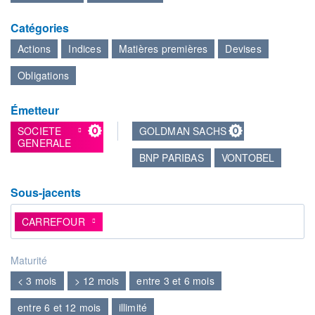
Catégories
Actions
Indices
Matières premières
Devises
Obligations
Émetteur
SOCIETE
GOLDMAN SACHS
GENERALE
BNP PARIBAS
VONTOBEL
Sous-jacents
Sous-jacents
CARREFOUR
Maturité
< 3 mois
> 12 mois
entre 3 et 6 mois
entre 6 et 12 mois
illimité