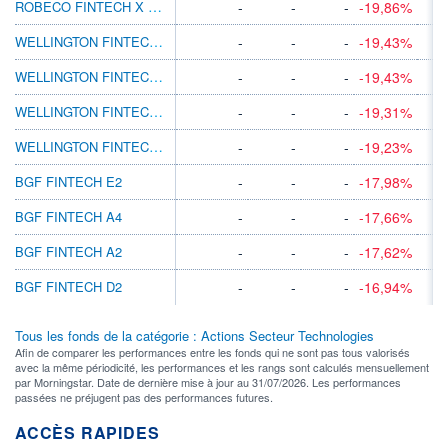
ROBECO FINTECH X USD
-
-
-
-19,86%
WELLINGTON FINTECH USD N AC
-
-
-
-19,43%
WELLINGTON FINTECH EUR N AC
-
-
-
-19,43%
WELLINGTON FINTECH USD S AC
-
-
-
-19,31%
WELLINGTON FINTECH USD EN AC
-
-
-
-19,23%
BGF FINTECH E2
-
-
-
-17,98%
BGF FINTECH A4
-
-
-
-17,66%
BGF FINTECH A2
-
-
-
-17,62%
BGF FINTECH D2
-
-
-
-16,94%
Tous les fonds de la catégorie : Actions Secteur Technologies
Afin de comparer les performances entre les fonds qui ne sont pas tous valorisés
avec la même périodicité, les performances et les rangs sont calculés mensuellement
par Morningstar. Date de dernière mise à jour au 31/07/2026. Les performances
passées ne préjugent pas des performances futures.
ACCÈS RAPIDES