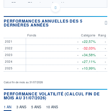
FR001400TS50 - Itavera Asset Management
OPCVM DERNIER COURS CONNU AU 05/08/2026
Consulter le prospectus / DIC
PERFORMANCES ANNUELLES DES 5
DERNIÈRES ANNÉES
4 000
Fonds
Catégorie
Rang
3 000
-
+22,57%
-
2021
-
-32,03%
-
2022
2 000
03/12
27/03
04/08
-
+34,58%
-
2023
-
+27,11%
-
2024
CATÉGORIE MORNINGSTAR
Actions Secteur
-
+10,99%
-
2025
Technologies
FONDS PARTENAIRES
Calcul fin de mois au 31/07/2026
TARIFS PRIVILÉGIÉS
0%
ÉLIGIBILITÉ
PERFORMANCE VOLATILITÉ (CALCUL FIN DE
PEA
PEA-PME
BOURSOVIE LUX
BOURSOVIE
MOIS AU 31/07/2026)
CTO BUSINESS
Non éligible Boursobank
1 AN
3 ANS
5 ANS
10 ANS