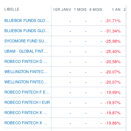
LIBELLE
1ER JANV
1 MOIS
6 MOIS
1 AN
2 A
BLUEBOX FUNDS GLOBAL TECHNOLOGY F2 $ ACC
-
-
-
-31,71%
BLUEBOX FUNDS GLOBAL TECHNOLOGY F1 ACC
-
-
-
-31,34%
SYCOMORE FUND SUSTAINABLE TECH ID EUR
-
-
-
-25,98%
UBAM - GLOBAL FINTECH EQ IPD USD INC
-
-
-
-25,40%
ROBECO FINTECH D EUR
-
-
-
-20,58%
WELLINGTON FINTECH USD D AC
-
-
-
-20,07%
WELLINGTON FINTECH USD BN AC
-
-
-
-20,07%
ROBECO FINTECH F EUR
-
-
-
-19,99%
ROBECO FINTECH I EUR
-
-
-
-19,97%
ROBECO FINTECH X EUR
-
-
-
-19,87%
ROBECO FINTECH X GBP
-
-
-
-19,86%