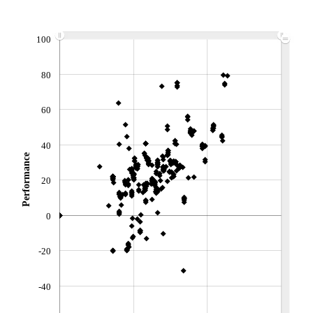
ACTIF NET (EUR)
64M / 31.07.26
100
NOTATION MORNINGSTAR ⁽¹⁾
80
RISQUE DU FONDS (SRI)
4
/7
60
+ PORTEFEUILLE
+ LISTE
40
Performance
20
0
-20
-40