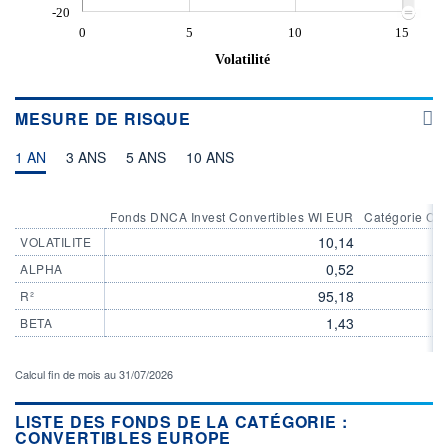
-20
0
5
10
15
Volatilité
MESURE DE RISQUE
1 AN
3 ANS
5 ANS
10 ANS
Fonds DNCA Invest Convertibles WI EUR
Catégorie Con
10,14
VOLATILITE
0,52
ALPHA
95,18
R²
1,43
BETA
Calcul fin de mois au 31/07/2026
LISTE DES FONDS DE LA CATÉGORIE :
CONVERTIBLES EUROPE