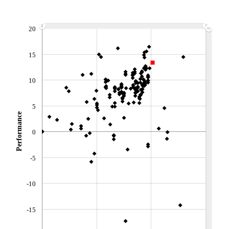
ACTIF NET (EUR)
716M / 31.07.26
NOTATION MORNINGSTAR ⁽¹⁾
20
15
RISQUE DU FONDS (SRI)
3
/7
10
+ PORTEFEUILLE
+ LISTE
5
Performance
0
-5
-10
-15