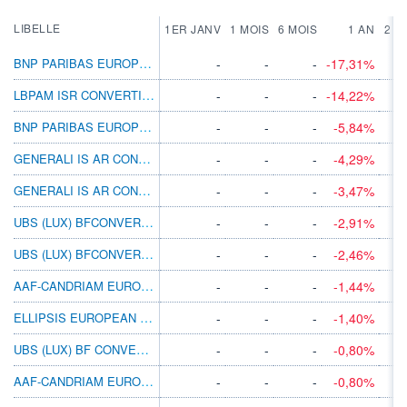
LIBELLE
1ER JANV
1 MOIS
6 MOIS
1 AN
2 A
BNP PARIBAS EUROPE CONVERTIBLE I DIS
-
-
-
-17,31%
LBPAM ISR CONVERTIBLES OPPORTUNITÉS GP
-
-
-
-14,22%
BNP PARIBAS EUROPE CONVERTIBLE X CAP
-
-
-
-5,84%
GENERALI IS AR CONVERTIBLE BOND AX
-
-
-
-4,29%
GENERALI IS AR CONVERTIBLE BOND AY
-
-
-
-3,47%
UBS (LUX) BFCONVERT EURP EUR I-A2EUR
-
-
-
-2,91%
UBS (LUX) BFCONVERT EURP EUR U-X EUR INC
-
-
-
-2,46%
AAF-CANDRIAM EUROPEAN CONVERTIBLES AEUR
-
-
-
-1,44%
ELLIPSIS EUROPEAN CONVERTIBLE FUND IDEUR
-
-
-
-1,40%
UBS (LUX) BF CONVERT EUROPE EUR I-X ACC
-
-
-
-0,80%
AAF-CANDRIAM EUROPEAN CONVERTIBLES FEUR
-
-
-
-0,80%