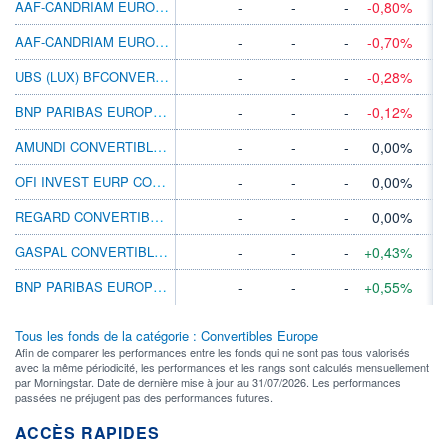
AAF-CANDRIAM EUROPEAN CONVERTIBLES IEUR
-
-
-
-0,80%
AAF-CANDRIAM EUROPEAN CONVERTIBLES XEUR
-
-
-
-0,70%
UBS (LUX) BFCONVERT EURP EUR K-1 EUR ACC
-
-
-
-0,28%
BNP PARIBAS EUROPE SM CP CNVRT N C
-
-
-
-0,12%
AMUNDI CONVERTIBLES RESPONSABLE FA
-
-
-
0,00%
OFI INVEST EURP CONVRT BD VYV OBLIG CONV
-
-
-
0,00%
REGARD CONVERTIBLES EUROPE D
-
-
-
0,00%
GASPAL CONVERTIBLES
-
-
-
+0,43%
BNP PARIBAS EUROPE CONVERTIBLE N CAP
-
-
-
+0,55%
Tous les fonds de la catégorie : Convertibles Europe
Afin de comparer les performances entre les fonds qui ne sont pas tous valorisés
avec la même périodicité, les performances et les rangs sont calculés mensuellement
par Morningstar. Date de dernière mise à jour au 31/07/2026. Les performances
passées ne préjugent pas des performances futures.
ACCÈS RAPIDES