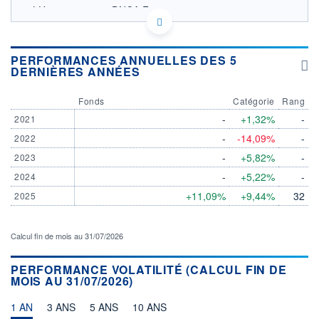
LU2842051208 - DNCA Finance
OPCVM DERNIER COURS CONNU AU 06/08/2026
Consulter le prospectus / DIC
PERFORMANCES ANNUELLES DES 5
DERNIÈRES ANNÉES
140
130
Fonds
Catégorie
Rang
120
-
+1,32%
-
2021
110
-
-14,09%
-
2022
100
04/12
07/04
-
+5,82%
-
2023
-
+5,22%
-
2024
CATÉGORIE MORNINGSTAR
Convertibles Europe
+11,09%
+9,44%
32
2025
FONDS PARTENAIRES
TARIFS PRIVILÉGIÉS
0%
Calcul fin de mois au 31/07/2026
ÉLIGIBILITÉ
PEA
PEA-PME
BOURSOVIE LUX
BOURSOVIE
PERFORMANCE VOLATILITÉ (CALCUL FIN DE
MOIS AU 31/07/2026)
CTO BUSINESS
Non éligible Boursobank
1 AN
3 ANS
5 ANS
10 ANS