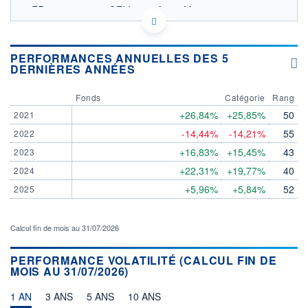
FR0013422797 - OFI Invest Asset Management
OPCVM DERNIER COURS CONNU AU 04/08/2026
Consulter le prospectus / DIC
PERFORMANCES ANNUELLES DES 5
DERNIÈRES ANNÉES
3 500
Fonds
Catégorie
Rang
3 000
+26,84%
+25,85%
50
2021
-14,44%
-14,21%
55
2022
2 500
03/12
01/04
03/08
+16,83%
+15,45%
43
2023
+22,31%
+19,77%
40
2024
CATÉGORIE MORNINGSTAR
Actions International Gdes
+5,96%
+5,84%
52
2025
Cap. Mixte
FONDS PARTENAIRES
Calcul fin de mois au 31/07/2026
TARIFS PRIVILÉGIÉS
0%
ÉLIGIBILITÉ
PERFORMANCE VOLATILITÉ (CALCUL FIN DE
PEA
PEA-PME
BOURSOVIE LUX
BOURSOVIE
MOIS AU 31/07/2026)
CTO BUSINESS
Non éligible Boursobank
1 AN
3 ANS
5 ANS
10 ANS