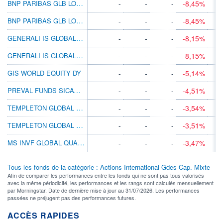
BNP PARIBAS GLB LOW VOL EQ CL CZK CAP
-
-
-
-8,45%
BNP PARIBAS GLB LOW VOL EQ CL USD MD DIS
-
-
-
-8,45%
GENERALI IS GLOBAL EQUITY AX
-
-
-
-8,15%
GENERALI IS GLOBAL EQUITY AY
-
-
-
-8,15%
GIS WORLD EQUITY DY
-
-
-
-5,14%
PREVAL FUNDS SICAV - WORLD WINNERS I EUR
-
-
-
-4,51%
TEMPLETON GLOBAL A(ACC)HKD
-
-
-
-3,54%
TEMPLETON GLOBAL A(ACC)SGD
-
-
-
-3,51%
MS INVF GLOBAL QUALITY A
-
-
-
-3,47%
Tous les fonds de la catégorie : Actions International Gdes Cap. Mixte
Afin de comparer les performances entre les fonds qui ne sont pas tous valorisés
avec la même périodicité, les performances et les rangs sont calculés mensuellement
par Morningstar. Date de dernière mise à jour au 31/07/2026. Les performances
passées ne préjugent pas des performances futures.
ACCÈS RAPIDES