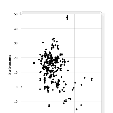
ACTIF NET (EUR)
10M / 31.07.26
50
NOTATION MORNINGSTAR ⁽¹⁾
40
RISQUE DU FONDS (SRI)
4
/7
30
+ PORTEFEUILLE
+ LISTE
Performance
20
10
0
-10