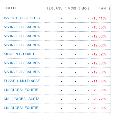
LIBELLE
1ER JANV
1 MOIS
6 MOIS
1 AN
2 A
INVESTEC GSF GLB STRAT EQ S INC EUR
-
-
-
-15,41%
MS INVF GLOBAL BRANDS AX
-
-
-
-13,35%
MS INVF GLOBAL BRANDS F
-
-
-
-12,56%
MS INVF GLOBAL BRANDS FX
-
-
-
-12,56%
SKAGEN GLOBAL C
-
-
-
-12,52%
MS INVF GLOBAL BRANDS Z
-
-
-
-12,50%
MS INVF GLOBAL BRANDS ZX
-
-
-
-12,50%
RUSSELL MULTI-ASSET 90 A ACC
-
-
-
-11,35%
UNI-GLOBAL EQUITIES WORLD TA-USD
-
-
-
-9,88%
NN (L) GLOBAL SUSTAINABLE EQ V CAP EUR
-
-
-
-9,72%
UNI-GLOBAL EQUITIES WORLD RAC-EUR
-
-
-
-9,05%