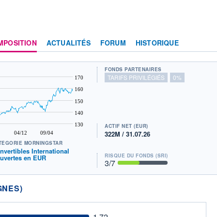
MPOSITION
ACTUALITÉS
FORUM
HISTORIQUE
FONDS PARTENAIRES
TARIFS PRIVILÉGIÉS
0%
170
160
150
140
130
ACTIF NET (EUR)
322M / 31.07.26
04/12
09/04
TÉGORIE MORNINGSTAR
nvertibles International
RISQUE DU FONDS (SRI)
uvertes en EUR
3
/7
GNES)
1.72