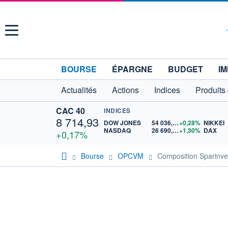
Menu
BOURSE
ÉPARGNE
BUDGET
IM
Actualités
Actions
Indices
Produits
CAC 40
INDICES
8 714,93
DOW JONES
54 036,93
+0,28%
NIKKEI
NASDAQ
26 690,62
+1,30%
DAX
+0,17%
Bourse
OPCVM
Composition Sparinv