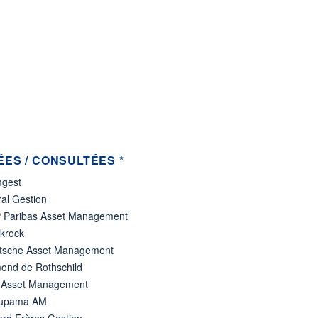
ES / CONSULTÉES *
gest
al Gestion
 Paribas Asset Management
ckrock
tsche Asset Management
ond de Rothschild
 Asset Management
upama AM
ard Frères Gestion