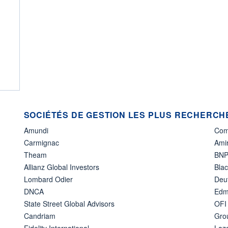
SOCIÉTÉS DE GESTION LES PLUS RECHERCHÉ
Amundi
Com
Carmignac
Amir
Theam
BNP
Allianz Global Investors
Bla
Lombard Odier
Deu
DNCA
Edm
State Street Global Advisors
OFI
Candriam
Gro
Fidelity International
Laz