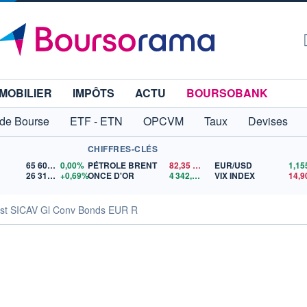
MOBILIER
IMPÔTS
ACTU
BOURSOBANK
 de Bourse
ETF - ETN
OPCVM
Taux
Devises
CHIFFRES-CLÉS
65 606,71
0,00%
PÉTROLE BRENT
82,35
$US
EUR/USD
26 319,45
+0,69%
ONCE D'OR
4 342,26
$US
VIX INDEX
14,9
est SICAV Gl Conv Bonds EUR R