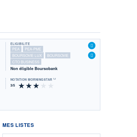
ÉLIGIBILITÉ
PEA
PEA-PME
BOURSOVIE LUX
BOURSOVIE
CTO BUSINESS
Non éligible Boursobank
NOTATION MORNINGSTAR ⁽¹⁾
MES LISTES