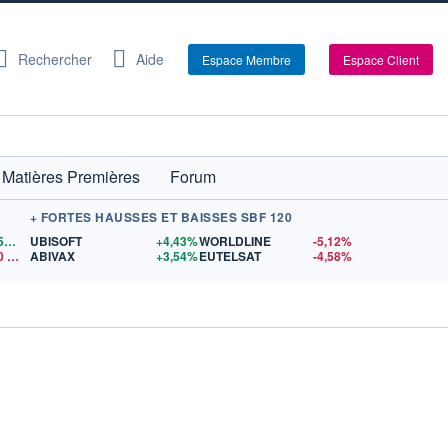
Rechercher
Aide
Espace Membre
Espace Client
Matières Premières
Forum
+ FORTES HAUSSES ET BAISSES SBF 120
1,1559
$US
UBISOFT
+4,43%
WORLDLINE
-5,12%
0
$US
ABIVAX
+3,54%
EUTELSAT
-4,58%