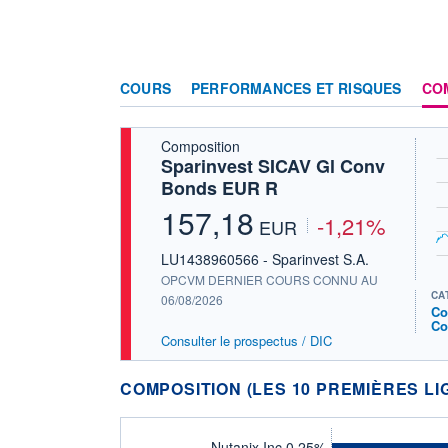
COURS
PERFORMANCES ET RISQUES
CO
Composition
Sparinvest SICAV Gl Conv
Bonds EUR R
157,18
-1,21%
EUR
LU1438960566 - Sparinvest S.A.
OPCVM DERNIER COURS CONNU AU
CA
06/08/2026
Co
Co
Consulter le prospectus / DIC
COMPOSITION (LES 10 PREMIÈRES LI
Nutanix Inc 0.25%