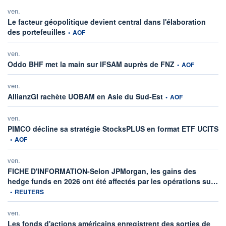
ven.
Le facteur géopolitique devient central dans l'élaboration
information fournie par
des portefeuilles
•
AOF
ven.
information fournie
Oddo BHF met la main sur IFSAM auprès de FNZ
•
AOF
ven.
information fournie par
AllianzGI rachète UOBAM en Asie du Sud-Est
•
AOF
ven.
in
PIMCO décline sa stratégie StocksPLUS en format ETF UCITS
•
AOF
ven.
FICHE D'INFORMATION-Selon JPMorgan, les gains des
inf
hedge funds en 2026 ont été affectés par les opérations su…
•
REUTERS
ven.
Les fonds d'actions américains enregistrent des sorties de