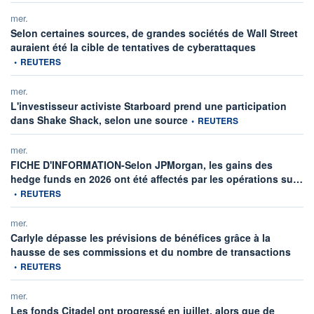
mer.
Selon certaines sources, de grandes sociétés de Wall Street
information fou
auraient été la cible de tentatives de cyberattaques
•
REUTERS
mer.
L'investisseur activiste Starboard prend une participation
information fournie par
dans Shake Shack, selon une source
•
REUTERS
mer.
FICHE D'INFORMATION-Selon JPMorgan, les gains des
inf
hedge funds en 2026 ont été affectés par les opérations su…
•
REUTERS
mer.
Carlyle dépasse les prévisions de bénéfices grâce à la
inform
hausse de ses commissions et du nombre de transactions
•
REUTERS
mer.
Les fonds Citadel ont progressé en juillet, alors que de