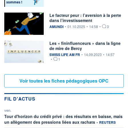
Le facteur peur : l’aversion à la perte
dans l’investissement
information fournie par
AMUNDI
•
01.10.2025
•
14:58
•
3
Les « fininfluenceurs » dans la ligne
de mire de Bercy
information fournie par
SWISS LIFE AM FR
•
14.09.2023
•
14:57
•
1
Voir toutes les fiches pédagogiques OPC
FIL D'ACTUS
ven.
Tour d'horizon du crédit privé : des résultats en baisse, mais
information fournie p
un allègement des pressions liées aux rachats
•
REUTERS