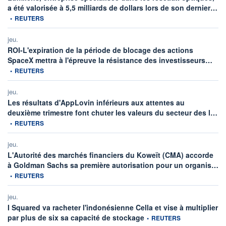
inf
a été valorisée à 5,5 milliards de dollars lors de son dernier…
•
REUTERS
jeu.
ROI-L'expiration de la période de blocage des actions
infor
SpaceX mettra à l'épreuve la résistance des investisseurs…
•
REUTERS
jeu.
Les résultats d'AppLovin inférieurs aux attentes au
inf
deuxième trimestre font chuter les valeurs du secteur des l…
•
REUTERS
jeu.
L'Autorité des marchés financiers du Koweït (CMA) accorde
in
à Goldman Sachs sa première autorisation pour un organis…
•
REUTERS
jeu.
I Squared va racheter l'indonésienne Cella et vise à multiplier
information fournie par
par plus de six sa capacité de stockage
•
REUTERS