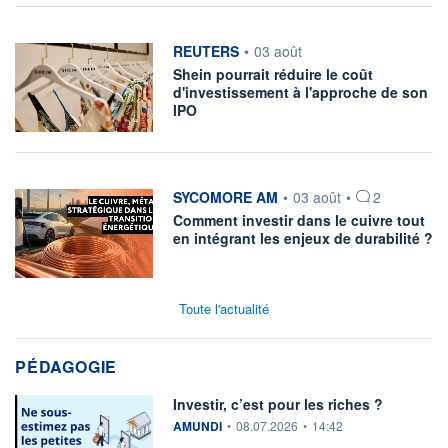
information fournie par
REUTERS
•
03 août
Shein pourrait réduire le coût
d'investissement à l'approche de son
IPO
information fournie par
SYCOMORE AM
•
03 août
•
2
Comment investir dans le cuivre tout
en intégrant les enjeux de durabilité ?
Toute l'actualité
PÉDAGOGIE
Investir, c’est pour les riches ?
information fournie par
AMUNDI
•
08.07.2026
•
14:42