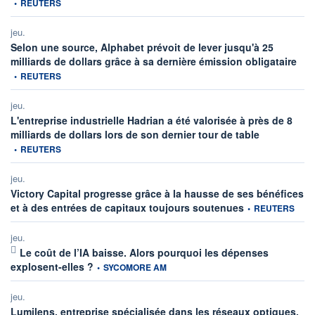
•
REUTERS
jeu.
Selon une source, Alphabet prévoit de lever jusqu'à 25
infor
milliards de dollars grâce à sa dernière émission obligataire
•
REUTERS
jeu.
L'entreprise industrielle Hadrian a été valorisée à près de 8
information fo
milliards de dollars lors de son dernier tour de table
•
REUTERS
jeu.
Victory Capital progresse grâce à la hausse de ses bénéfices
information fournie
et à des entrées de capitaux toujours soutenues
•
REUTERS
jeu.
Le coût de l’IA baisse. Alors pourquoi les dépenses
information fournie par
explosent-elles ?
•
SYCOMORE AM
jeu.
Lumilens, entreprise spécialisée dans les réseaux optiques,