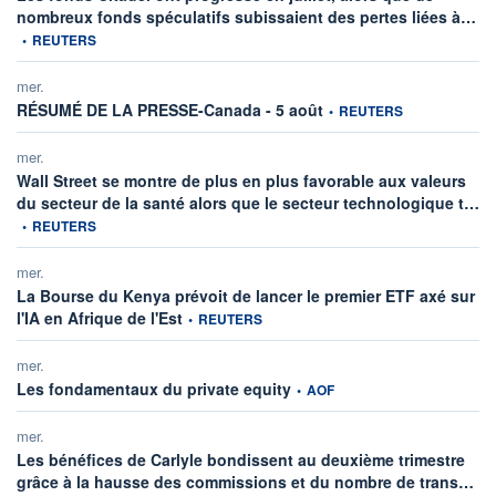
inf
nombreux fonds spéculatifs subissaient des pertes liées à…
•
REUTERS
mer.
information fournie par
RÉSUMÉ DE LA PRESSE-Canada - 5 août
•
REUTERS
mer.
Wall Street se montre de plus en plus favorable aux valeurs
in
du secteur de la santé alors que le secteur technologique t…
•
REUTERS
mer.
La Bourse du Kenya prévoit de lancer le premier ETF axé sur
information fournie par
l'IA en Afrique de l'Est
•
REUTERS
mer.
information fournie par
Les fondamentaux du private equity
•
AOF
mer.
Les bénéfices de Carlyle bondissent au deuxième trimestre
inf
grâce à la hausse des commissions et du nombre de trans…