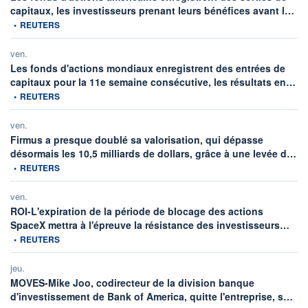
inf
capitaux, les investisseurs prenant leurs bénéfices avant l…
•
REUTERS
ven.
Les fonds d'actions mondiaux enregistrent des entrées de
inf
capitaux pour la 11e semaine consécutive, les résultats en…
•
REUTERS
ven.
Firmus a presque doublé sa valorisation, qui dépasse
inf
désormais les 10,5 milliards de dollars, grâce à une levée d…
•
REUTERS
ven.
ROI-L'expiration de la période de blocage des actions
infor
SpaceX mettra à l'épreuve la résistance des investisseurs…
•
REUTERS
jeu.
MOVES-Mike Joo, codirecteur de la division banque
info
d'investissement de Bank of America, quitte l'entreprise, s…