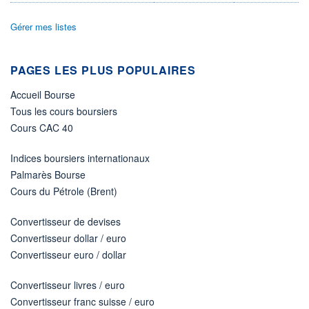
ACTIF NET (EUR)
20M / 31.07.26
Gérer mes listes
NOTATION MORNINGSTAR ⁽¹⁾
PAGES LES PLUS POPULAIRES
RISQUE DU FONDS (SRI)
3
/7
Accueil Bourse
Tous les cours boursiers
+ PORTEFEUILLE
+ LISTE
Cours CAC 40
Indices boursiers internationaux
Palmarès Bourse
Cours du Pétrole (Brent)
Convertisseur de devises
Convertisseur dollar / euro
Convertisseur euro / dollar
Convertisseur livres / euro
Convertisseur franc suisse / euro