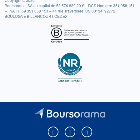
Copyright © 2026
Boursorama, SA au capital de 53 576 889,20 € – RCS Nanterre 351 058 151
– TVA FR 69 351 058 151 – 44 rue Traversière, CS 80134, 92772
BOULOGNE BILLANCOURT CEDEX
Boursorama sur Facebook
Boursorama sur X
Boursorama sur Youtu