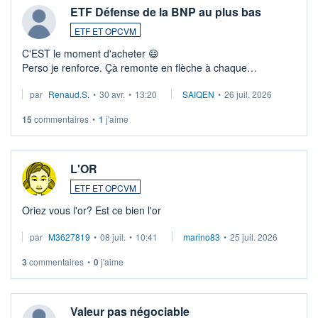
ETF Défense de la BNP au plus bas
ETF ET OPCVM
C'EST le moment d'acheter 😄​
Perso je renforce. Çà remonte en flèche à chaque
suspission d'accord dans.la guerre du moyen-orient.
par
Renaud.S.
•
30 avr.
•
13:20
SAIQEN
•
26 juil. 2026
Investissement long terme tip top pour sa retraite.
LU3 ...
15
commentaires
•
1
j'aime
L'OR
ETF ET OPCVM
Oriez vous l'or? Est ce bien l'or
par
M3627819
•
08 juil.
•
10:41
marino83
•
25 juil. 2026
3
commentaires
•
0
j'aime
Valeur pas négociable