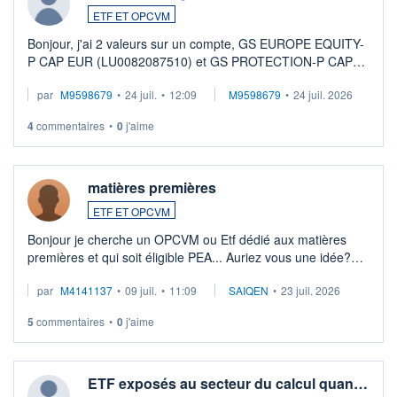
ETF ET OPCVM
Bonjour, j'ai 2 valeurs sur un compte, GS EUROPE EQUITY-
P CAP EUR (LU0082087510) et GS PROTECTION-P CAP
EUR (LU0546913194), que je souhaite vendre. Lorsque je
par
M9598679
•
24 juil.
•
12:09
M9598679
•
24 juil. 2026
veux procéder à la vente, on me signale ...
4
commentaires
•
0
j'aime
matières premières
ETF ET OPCVM
Bonjour je cherche un OPCVM ou Etf dédié aux matières
premières et qui soit éligible PEA... Auriez vous une idée?
Merci de vos conseils
par
M4141137
•
09 juil.
•
11:09
SAIQEN
•
23 juil. 2026
5
commentaires
•
0
j'aime
ETF exposés au secteur du calcul quan…