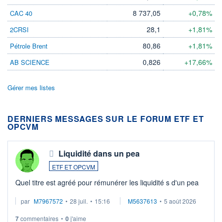
8 737,05
+0,78%
CAC 40
28,1
+1,81%
2CRSI
80,86
+1,81%
Pétrole Brent
0,826
+17,66%
AB SCIENCE
Gérer mes listes
DERNIERS MESSAGES SUR LE FORUM ETF ET
OPCVM
Liquidité dans un pea
ETF ET OPCVM
Quel titre est agréé pour rémunérer les liquidité s d'un pea
par
M7967572
•
28 juil.
•
15:16
M5637613
•
5 août 2026
7
commentaires
•
0
j'aime