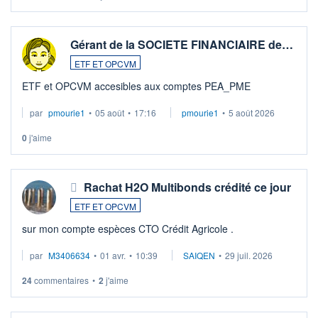
Gérant de la SOCIETE FINANCIAIRE de…
ETF ET OPCVM
ETF et OPCVM accesibles aux comptes PEA_PME
par
pmourie1
•
05 août
•
17:16
pmourie1
•
5 août 2026
0
j'aime
Rachat H2O Multibonds crédité ce jour
ETF ET OPCVM
sur mon compte espèces CTO Crédit Agricole .
par
M3406634
•
01 avr.
•
10:39
SAIQEN
•
29 juil. 2026
24
commentaires
•
2
j'aime