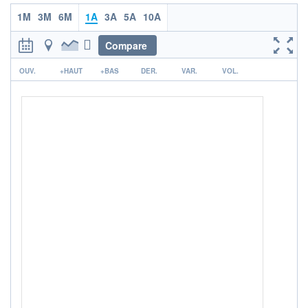
ACTIF NET (EUR)
244M / 31.07.26
1M
3M
6M
1A
3A
5A
10A
NOTATION MORNINGSTAR ⁽¹⁾
Compare
r
OUV.
+HAUT
+BAS
DER.
VAR.
VOL.
RISQUE DU FONDS (SRI)
2
/7
ISR
Ce fonds détient le Label ISR (Investissement Social
+ PORTEFEUILLE
+ LISTE