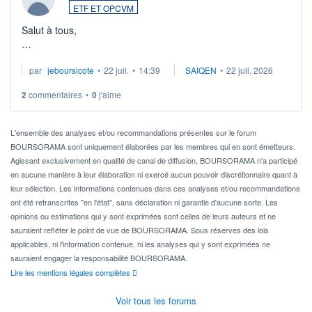
ETF ET OPCVM
Salut à tous,
Je cherche à investir sur le secteur du calcul quantique, mais
par
jeboursicote
•
22 juil.
•
14:39
SAIQEN
•
22 juil. 2026
via un ETF plutôt que des actions individuelles.
2
commentaires
•
0
j'aime
Idéalement, je voudrais qu'il soit éligible au PEA.
Pour l' ...
L'ensemble des analyses et/ou recommandations présentes sur le forum
BOURSORAMA sont uniquement élaborées par les membres qui en sont émetteurs.
Agissant exclusivement en qualité de canal de diffusion, BOURSORAMA n'a participé
en aucune manière à leur élaboration ni exercé aucun pouvoir discrétionnaire quant à
leur sélection. Les informations contenues dans ces analyses et/ou recommandations
ont été retranscrites "en l'état", sans déclaration ni garantie d'aucune sorte. Les
opinions ou estimations qui y sont exprimées sont celles de leurs auteurs et ne
sauraient refléter le point de vue de BOURSORAMA. Sous réserves des lois
applicables, ni l'information contenue, ni les analyses qui y sont exprimées ne
sauraient engager la responsabilité BOURSORAMA.
Lire les mentions légales complètes
Voir tous les forums