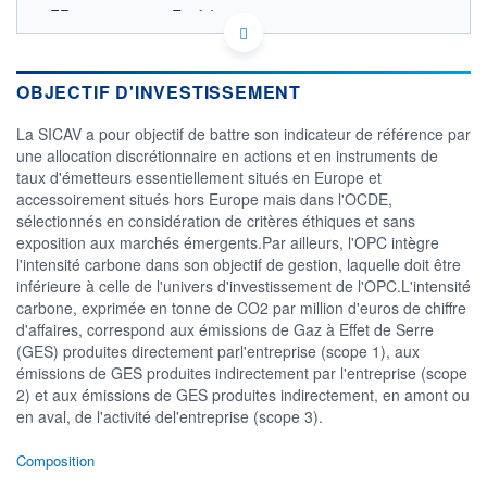
FR0010510123 - Ecofi Investissements
OPCVM DERNIER COURS CONNU AU 04/08/2026
Consulter le prospectus / DIC
OBJECTIF D'INVESTISSEMENT
62
La SICAV a pour objectif de battre son indicateur de référence par
60
une allocation discrétionnaire en actions et en instruments de
taux d'émetteurs essentiellement situés en Europe et
58
accessoirement situés hors Europe mais dans l'OCDE,
56
sélectionnés en considération de critères éthiques et sans
02/12
01/04
exposition aux marchés émergents.Par ailleurs, l'OPC intègre
l'intensité carbone dans son objectif de gestion, laquelle doit être
CATÉGORIE MORNINGSTAR
inférieure à celle de l'univers d'investissement de l'OPC.L'intensité
Allocation EUR Prudente
carbone, exprimée en tonne de CO2 par million d'euros de chiffre
d'affaires, correspond aux émissions de Gaz à Effet de Serre
FONDS PARTENAIRES
TARIFS PRIVILÉGIÉS
0%
(GES) produites directement parl'entreprise (scope 1), aux
émissions de GES produites indirectement par l'entreprise (scope
ÉLIGIBILITÉ
2) et aux émissions de GES produites indirectement, en amont ou
PEA
PEA-PME
BOURSOVIE LUX
BOURSOVIE
en aval, de l'activité del'entreprise (scope 3).
CTO BUSINESS
Non éligible Boursobank
Composition