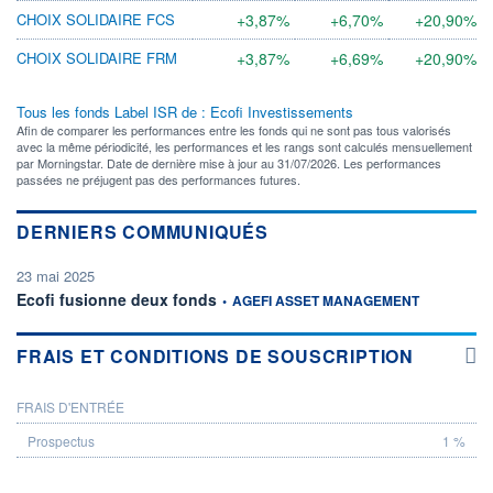
CHOIX SOLIDAIRE FCS
+3,87%
+6,70%
+20,90%
CHOIX SOLIDAIRE FRM
+3,87%
+6,69%
+20,90%
Tous les fonds Label ISR de : Ecofi Investissements
Afin de comparer les performances entre les fonds qui ne sont pas tous valorisés
avec la même périodicité, les performances et les rangs sont calculés mensuellement
par Morningstar. Date de dernière mise à jour au 31/07/2026. Les performances
passées ne préjugent pas des performances futures.
DERNIERS COMMUNIQUÉS
23 mai 2025
information fournie par
Ecofi fusionne deux fonds
•
AGEFI ASSET MANAGEMENT
FRAIS ET CONDITIONS DE SOUSCRIPTION
FRAIS D'ENTRÉE
PROSPECTUS
1 %