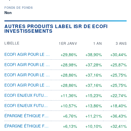
FONDS DE FONDS
Non
AUTRES PRODUITS LABEL ISR DE ECOFI
INVESTISSEMENTS
LIBELLE
1ER JANV
1 AN
3 ANS
ECOFI AGIR POUR LE CLIMAT I
+29,86%
+38,90%
+30,44%
ECOFI AGIR POUR LE CLIMAT C
+28,98%
+37,28%
+25,87%
ECOFI AGIR POUR LE CLIMAT CCFD-TSF&CLIMT
+28,86%
+37,16%
+25,75%
ECOFI AGIR POUR LE CLIMAT FTS-TPLC
+28,86%
+37,16%
+25,75%
ECOFI ENJEUX FUTURS I
+11,36%
+15,23%
+22,74%
ECOFI ENJEUX FUTURS C
+10,57%
+13,86%
+18,40%
ÉPARGNE ÉTHIQUE FLEXIBLE I
+6,76%
+11,21%
+36,43%
ÉPARGNE ÉTHIQUE FLEXIBLE P
+6,13%
+10,10%
+32,41%