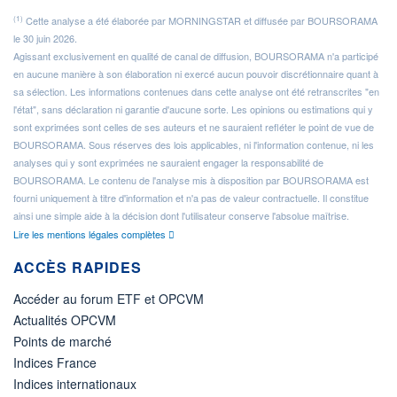
(1)
Cette analyse a été élaborée par MORNINGSTAR et diffusée par BOURSORAMA
le 30 juin 2026.
Agissant exclusivement en qualité de canal de diffusion, BOURSORAMA n'a participé
en aucune manière à son élaboration ni exercé aucun pouvoir discrétionnaire quant à
sa sélection. Les informations contenues dans cette analyse ont été retranscrites "en
l'état", sans déclaration ni garantie d'aucune sorte. Les opinions ou estimations qui y
sont exprimées sont celles de ses auteurs et ne sauraient refléter le point de vue de
BOURSORAMA. Sous réserves des lois applicables, ni l'information contenue, ni les
analyses qui y sont exprimées ne sauraient engager la responsabilité de
BOURSORAMA. Le contenu de l'analyse mis à disposition par BOURSORAMA est
fourni uniquement à titre d'information et n'a pas de valeur contractuelle. Il constitue
ainsi une simple aide à la décision dont l'utilisateur conserve l'absolue maîtrise.
Lire les mentions légales complètes
ACCÈS RAPIDES
Accéder au forum ETF et OPCVM
Actualités OPCVM
Points de marché
Indices France
Indices internationaux