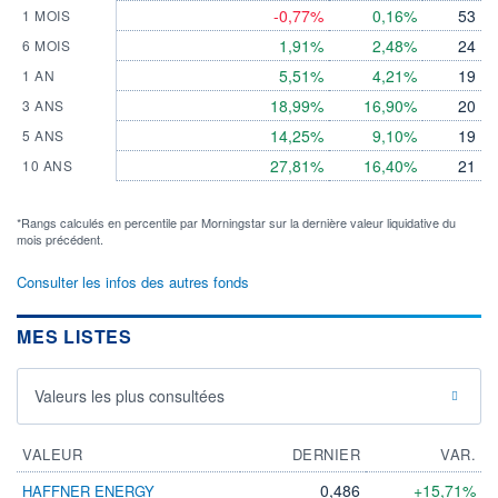
-0,77%
0,16%
53
1 MOIS
1,91%
2,48%
24
6 MOIS
5,51%
4,21%
19
1 AN
18,99%
16,90%
20
3 ANS
14,25%
9,10%
19
5 ANS
27,81%
16,40%
21
10 ANS
*Rangs calculés en percentile par Morningstar sur la dernière valeur liquidative du
mois précédent.
Consulter les infos des autres fonds
MES LISTES
Valeurs les plus consultées
VALEUR
DERNIER
VAR.
0,486
+15,71%
HAFFNER ENERGY