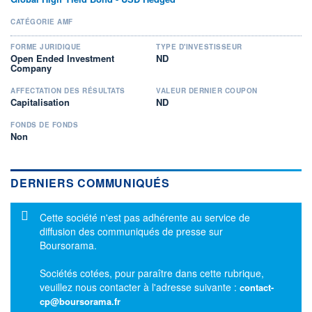
CATÉGORIE AMF
FORME JURIDIQUE
TYPE D'INVESTISSEUR
Open Ended Investment
ND
Company
AFFECTATION DES RÉSULTATS
VALEUR DERNIER COUPON
Capitalisation
ND
FONDS DE FONDS
Non
DERNIERS COMMUNIQUÉS
Message d'information
Cette société n'est pas adhérente au service de
diffusion des communiqués de presse sur
Boursorama.
Sociétés cotées, pour paraître dans cette rubrique,
veuillez nous contacter à l'adresse suivante :
contact-
cp@boursorama.fr