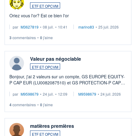
ETF ET OPCVM
Oriez vous l'or? Est ce bien l'or
par
M3627819
•
08 juil.
•
10:41
marino83
•
25 juil. 2026
3
commentaires
•
0
j'aime
Valeur pas négociable
ETF ET OPCVM
Bonjour, j'ai 2 valeurs sur un compte, GS EUROPE EQUITY-
P CAP EUR (LU0082087510) et GS PROTECTION-P CAP
EUR (LU0546913194), que je souhaite vendre. Lorsque je
par
M9598679
•
24 juil.
•
12:09
M9598679
•
24 juil. 2026
veux procéder à la vente, on me signale ...
4
commentaires
•
0
j'aime
matières premières
ETF ET OPCVM