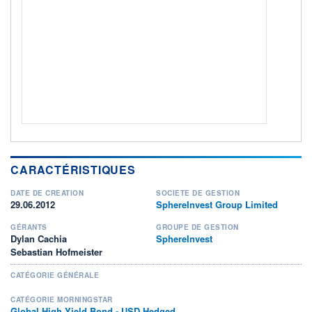
339M / 31.07.26
NOTATION MORNINGSTAR ⁽¹⁾
RISQUE DU FONDS (SRI)
2
/7
+ PORTEFEUILLE
+ LISTE
CARACTÉRISTIQUES
DATE DE CRÉATION
SOCIÉTÉ DE GESTION
29.06.2012
SphereInvest Group Limited
GÉRANTS
GROUPE DE GESTION
Dylan Cachia
SphereInvest
Sebastian Hofmeister
CATÉGORIE GÉNÉRALE
CATÉGORIE MORNINGSTAR
Global High Yield Bond - USD Hedged