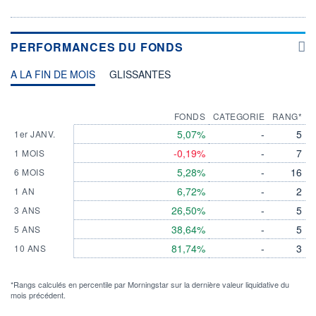
PERFORMANCES DU FONDS
A LA FIN DE MOIS
GLISSANTES
FONDS
CATEGORIE
RANG*
5,07%
-
5
1er JANV.
-0,19%
-
7
1 MOIS
5,28%
-
16
6 MOIS
6,72%
-
2
1 AN
26,50%
-
5
3 ANS
38,64%
-
5
5 ANS
81,74%
-
3
10 ANS
*Rangs calculés en percentile par Morningstar sur la dernière valeur liquidative du
mois précédent.