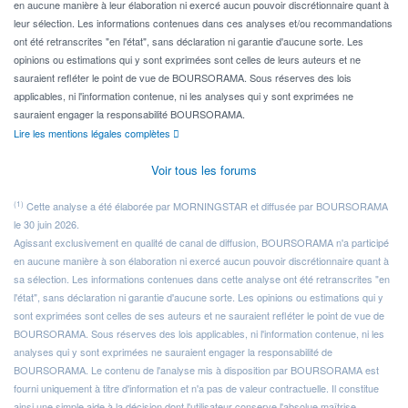
en aucune manière à leur élaboration ni exercé aucun pouvoir discrétionnaire quant à
leur sélection. Les informations contenues dans ces analyses et/ou recommandations
ont été retranscrites "en l'état", sans déclaration ni garantie d'aucune sorte. Les
opinions ou estimations qui y sont exprimées sont celles de leurs auteurs et ne
sauraient refléter le point de vue de BOURSORAMA. Sous réserves des lois
applicables, ni l'information contenue, ni les analyses qui y sont exprimées ne
sauraient engager la responsabilité BOURSORAMA.
Lire les mentions légales complètes
Voir tous les forums
(1)
Cette analyse a été élaborée par MORNINGSTAR et diffusée par BOURSORAMA
le 30 juin 2026.
Agissant exclusivement en qualité de canal de diffusion, BOURSORAMA n'a participé
en aucune manière à son élaboration ni exercé aucun pouvoir discrétionnaire quant à
sa sélection. Les informations contenues dans cette analyse ont été retranscrites "en
l'état", sans déclaration ni garantie d'aucune sorte. Les opinions ou estimations qui y
sont exprimées sont celles de ses auteurs et ne sauraient refléter le point de vue de
BOURSORAMA. Sous réserves des lois applicables, ni l'information contenue, ni les
analyses qui y sont exprimées ne sauraient engager la responsabilité de
BOURSORAMA. Le contenu de l'analyse mis à disposition par BOURSORAMA est
fourni uniquement à titre d'information et n'a pas de valeur contractuelle. Il constitue
ainsi une simple aide à la décision dont l'utilisateur conserve l'absolue maîtrise.