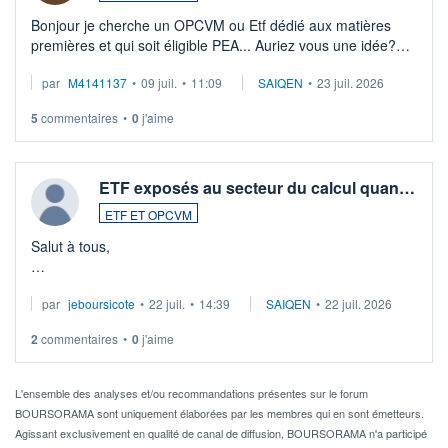
Bonjour je cherche un OPCVM ou Etf dédié aux matières
premières et qui soit éligible PEA... Auriez vous une idée?
Merci de vos conseils
par
M4141137
•
09 juil.
•
11:09
SAIQEN
•
23 juil. 2026
5
commentaires
•
0
j'aime
ETF exposés au secteur du calcul quan…
ETF ET OPCVM
Salut à tous,
Je cherche à investir sur le secteur du calcul quantique, mais
par
jeboursicote
•
22 juil.
•
14:39
SAIQEN
•
22 juil. 2026
via un ETF plutôt que des actions individuelles.
2
commentaires
•
0
j'aime
Idéalement, je voudrais qu'il soit éligible au PEA.
Pour l' ...
L'ensemble des analyses et/ou recommandations présentes sur le forum
BOURSORAMA sont uniquement élaborées par les membres qui en sont émetteurs.
Agissant exclusivement en qualité de canal de diffusion, BOURSORAMA n'a participé