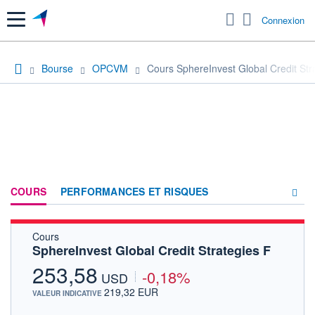
Menu
Connexion
Bourse
OPCVM
Cours SphereInvest Global Credit Str
COURS
PERFORMANCES ET RISQUES
Cours
COMPOSITION
SphereInvest Global Credit Strategies F
ACTUALITÉS
253,58
-0,18%
USD
FORUM
219,32 EUR
VALEUR INDICATIVE
HISTORIQUE