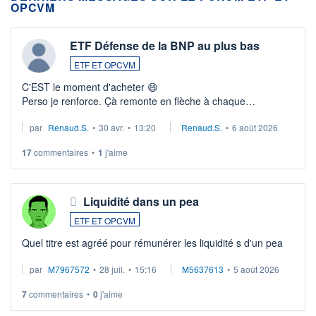
OPCVM
ETF Défense de la BNP au plus bas
ETF ET OPCVM
C'EST le moment d'acheter 😄​
Perso je renforce. Çà remonte en flèche à chaque
suspission d'accord dans.la guerre du moyen-orient.
par
Renaud.S.
•
30 avr.
•
13:20
Renaud.S.
•
6 août 2026
Investissement long terme tip top pour sa retraite.
LU3 ...
17
commentaires
•
1
j'aime
Liquidité dans un pea
ETF ET OPCVM
Quel titre est agréé pour rémunérer les liquidité s d'un pea
par
M7967572
•
28 juil.
•
15:16
M5637613
•
5 août 2026
7
commentaires
•
0
j'aime