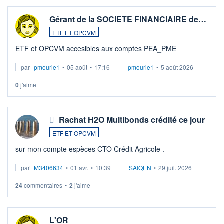
Gérant de la SOCIETE FINANCIAIRE de…
ETF ET OPCVM
ETF et OPCVM accesibles aux comptes PEA_PME
par
pmourie1
•
05 août
•
17:16
pmourie1
•
5 août 2026
0
j'aime
Rachat H2O Multibonds crédité ce jour
ETF ET OPCVM
sur mon compte espèces CTO Crédit Agricole .
par
M3406634
•
01 avr.
•
10:39
SAIQEN
•
29 juil. 2026
24
commentaires
•
2
j'aime
L'OR