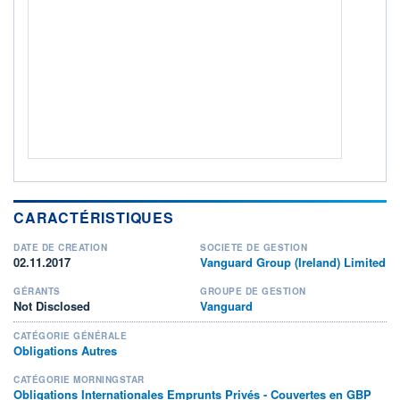
ACTIF NET (EUR)
3 942M / 31.07.26
NOTATION MORNINGSTAR ⁽¹⁾
RISQUE DU FONDS (SRI)
3
/7
+ PORTEFEUILLE
+ LISTE
CARACTÉRISTIQUES
DATE DE CRÉATION
SOCIÉTÉ DE GESTION
02.11.2017
Vanguard Group (Ireland) Limited
GÉRANTS
GROUPE DE GESTION
Not Disclosed
Vanguard
CATÉGORIE GÉNÉRALE
Obligations Autres
CATÉGORIE MORNINGSTAR
Obligations Internationales Emprunts Privés - Couvertes en GBP