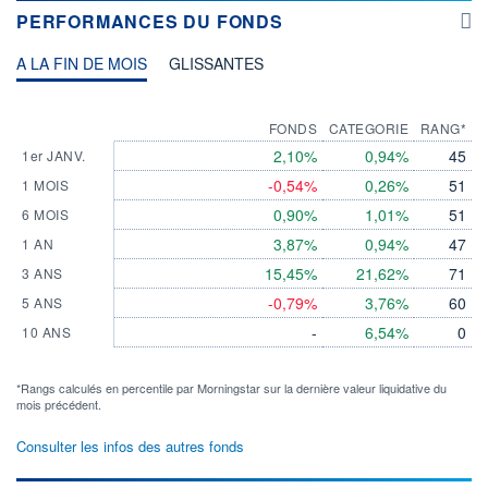
PERFORMANCES DU FONDS
A LA FIN DE MOIS
GLISSANTES
FONDS
CATEGORIE
RANG*
2,10%
0,94%
45
1er JANV.
-0,54%
0,26%
51
1 MOIS
0,90%
1,01%
51
6 MOIS
3,87%
0,94%
47
1 AN
15,45%
21,62%
71
3 ANS
-0,79%
3,76%
60
5 ANS
-
6,54%
0
10 ANS
*Rangs calculés en percentile par Morningstar sur la dernière valeur liquidative du
mois précédent.
Consulter les infos des autres fonds