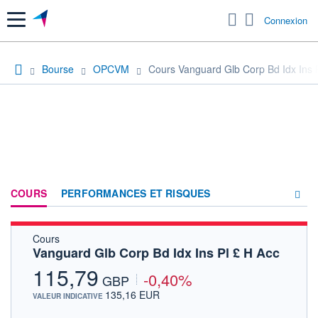
Menu
Connexion
Bourse
OPCVM
Cours Vanguard Glb Corp Bd Idx Ins 
COURS
PERFORMANCES ET RISQUES
Cours
COMPOSITION
Vanguard Glb Corp Bd Idx Ins Pl £ H Acc
ACTUALITÉS
115,79
-0,40%
GBP
FORUM
135,16 EUR
VALEUR INDICATIVE
HISTORIQUE