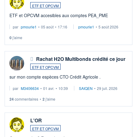
ETF ET OPCVM
ETF et OPCVM accesibles aux comptes PEA_PME
par
pmourie1
•
05 août
•
17:16
pmourie1
•
5 août 2026
0
j'aime
Rachat H2O Multibonds crédité ce jour
ETF ET OPCVM
sur mon compte espèces CTO Crédit Agricole .
par
M3406634
•
01 avr.
•
10:39
SAIQEN
•
29 juil. 2026
24
commentaires
•
2
j'aime
L'OR
ETF ET OPCVM