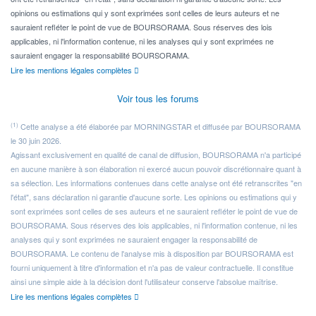
opinions ou estimations qui y sont exprimées sont celles de leurs auteurs et ne
sauraient refléter le point de vue de BOURSORAMA. Sous réserves des lois
applicables, ni l'information contenue, ni les analyses qui y sont exprimées ne
sauraient engager la responsabilité BOURSORAMA.
Lire les mentions légales complètes
Voir tous les forums
(1)
Cette analyse a été élaborée par MORNINGSTAR et diffusée par BOURSORAMA
le 30 juin 2026.
Agissant exclusivement en qualité de canal de diffusion, BOURSORAMA n'a participé
en aucune manière à son élaboration ni exercé aucun pouvoir discrétionnaire quant à
sa sélection. Les informations contenues dans cette analyse ont été retranscrites "en
l'état", sans déclaration ni garantie d'aucune sorte. Les opinions ou estimations qui y
sont exprimées sont celles de ses auteurs et ne sauraient refléter le point de vue de
BOURSORAMA. Sous réserves des lois applicables, ni l'information contenue, ni les
analyses qui y sont exprimées ne sauraient engager la responsabilité de
BOURSORAMA. Le contenu de l'analyse mis à disposition par BOURSORAMA est
fourni uniquement à titre d'information et n'a pas de valeur contractuelle. Il constitue
ainsi une simple aide à la décision dont l'utilisateur conserve l'absolue maîtrise.
Lire les mentions légales complètes