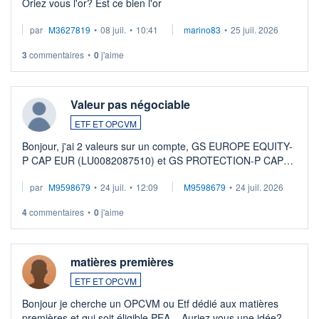
Oriez vous l'or? Est ce bien l'or
par
M3627819
•
08 juil.
•
10:41
marino83
•
25 juil. 2026
3
commentaires
•
0
j'aime
Valeur pas négociable
ETF ET OPCVM
Bonjour, j'ai 2 valeurs sur un compte, GS EUROPE EQUITY-
P CAP EUR (LU0082087510) et GS PROTECTION-P CAP
EUR (LU0546913194), que je souhaite vendre. Lorsque je
par
M9598679
•
24 juil.
•
12:09
M9598679
•
24 juil. 2026
veux procéder à la vente, on me signale ...
4
commentaires
•
0
j'aime
matières premières
ETF ET OPCVM
Bonjour je cherche un OPCVM ou Etf dédié aux matières
premières et qui soit éligible PEA... Auriez vous une idée?