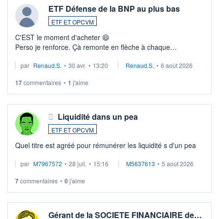
ETF Défense de la BNP au plus bas
ETF ET OPCVM
C'EST le moment d'acheter 😄​
Perso je renforce. Çà remonte en flèche à chaque
suspission d'accord dans.la guerre du moyen-orient.
par
Renaud.S.
•
30 avr.
•
13:20
Renaud.S.
•
6 août 2026
Investissement long terme tip top pour sa retraite.
LU3 ...
17
commentaires
•
1
j'aime
Liquidité dans un pea
ETF ET OPCVM
Quel titre est agréé pour rémunérer les liquidité s d'un pea
par
M7967572
•
28 juil.
•
15:16
M5637613
•
5 août 2026
7
commentaires
•
0
j'aime
Gérant de la SOCIETE FINANCIAIRE de…