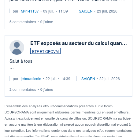
Merci de vos conseils
par
M4141137
•
09 juil.
•
11:09
SAIQEN
•
23 juil. 2026
5
commentaires
•
0
j'aime
ETF exposés au secteur du calcul quan…
ETF ET OPCVM
Salut à tous,
Je cherche à investir sur le secteur du calcul quantique, mais
par
jeboursicote
•
22 juil.
•
14:39
SAIQEN
•
22 juil. 2026
via un ETF plutôt que des actions individuelles.
2
commentaires
•
0
j'aime
Idéalement, je voudrais qu'il soit éligible au PEA.
Pour l' ...
L'ensemble des analyses et/ou recommandations présentes sur le forum
BOURSORAMA sont uniquement élaborées par les membres qui en sont émetteurs.
Agissant exclusivement en qualité de canal de diffusion, BOURSORAMA n'a participé
en aucune manière à leur élaboration ni exercé aucun pouvoir discrétionnaire quant à
leur sélection. Les informations contenues dans ces analyses et/ou recommandations
ont été retranscrites "en l'état", sans déclaration ni garantie d'aucune sorte. Les