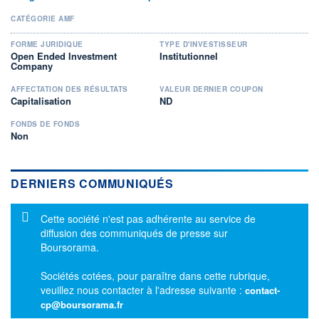
CATÉGORIE AMF
FORME JURIDIQUE
TYPE D'INVESTISSEUR
Open Ended Investment
Institutionnel
Company
AFFECTATION DES RÉSULTATS
VALEUR DERNIER COUPON
Capitalisation
ND
FONDS DE FONDS
Non
DERNIERS COMMUNIQUÉS
Message d'information
Cette société n'est pas adhérente au service de
diffusion des communiqués de presse sur
Boursorama.
Sociétés cotées, pour paraître dans cette rubrique,
veuillez nous contacter à l'adresse suivante :
contact-
cp@boursorama.fr