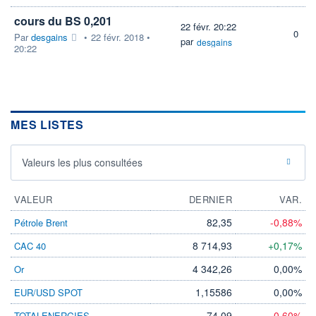
cours du BS 0,201
22 févr. 20:22
0
Par
desgains
•
22 févr. 2018 •
par
desgains
20:22
MES LISTES
Valeurs les plus consultées
VALEUR
DERNIER
VAR.
82,35
-0,88%
Pétrole Brent
8 714,93
+0,17%
CAC 40
4 342,26
0,00%
Or
1,15586
0,00%
EUR/USD SPOT
74,09
-0,60%
TOTALENERGIES