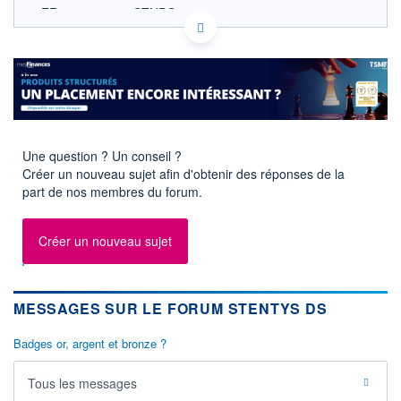
FR0013319076 STNDS
EURONEXT PARIS DONNÉES TEMPS RÉEL
Politique d'exécution
Cotation sur les autres places
OUVERTURE
CLÔTURE VEILLE
0,000
0,049
+ HAUT
+ BAS
0,000
0,000
Une question ? Un conseil ?
Créer un nouveau sujet afin d'obtenir des réponses de la
VOLUME
CAPITAL ÉCHANGÉ
part de nos membres du forum.
0
0,00%
VALORISATION
DERNIER ÉCHANGE
06.03.18 / 17:29:01
Créer un nouveau sujet
LIMITE À LA
LIMITE À LA
BAISSE
HAUSSE
0,000
0,063
MESSAGES SUR LE FORUM STENTYS DS
RENDEMENT
PER ESTIMÉ
ESTIMÉ 2026
2026
-
-
Badges or, argent et bronze ?
DERNIER
DATE
DIVIDENDE
DERNIER
Tous les messages
DIVIDENDE
0,00 EUR
-