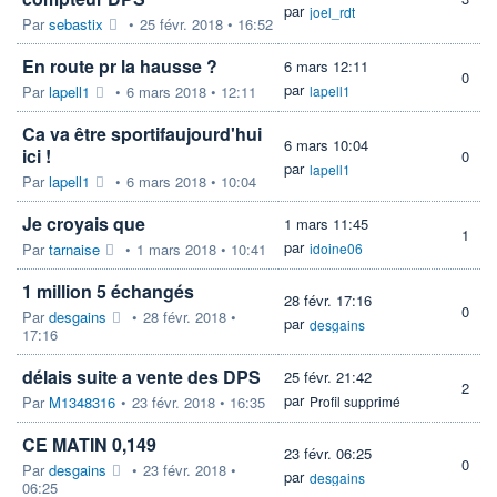
par
joel_rdt
Par
sebastix
•
25 févr. 2018 • 16:52
En route pr la hausse ?
6 mars 12:11
0
par
Par
lapell1
•
6 mars 2018 • 12:11
lapell1
Ca va être sportifaujourd'hui
6 mars 10:04
ici !
0
par
lapell1
Par
lapell1
•
6 mars 2018 • 10:04
Je croyais que
1 mars 11:45
1
par
Par
tarnaise
•
1 mars 2018 • 10:41
idoine06
1 million 5 échangés
28 févr. 17:16
0
Par
desgains
•
28 févr. 2018 •
par
desgains
17:16
délais suite a vente des DPS
25 févr. 21:42
2
par
Par
M1348316
•
23 févr. 2018 • 16:35
Profil supprimé
CE MATIN 0,149
23 févr. 06:25
0
Par
desgains
•
23 févr. 2018 •
par
desgains
06:25