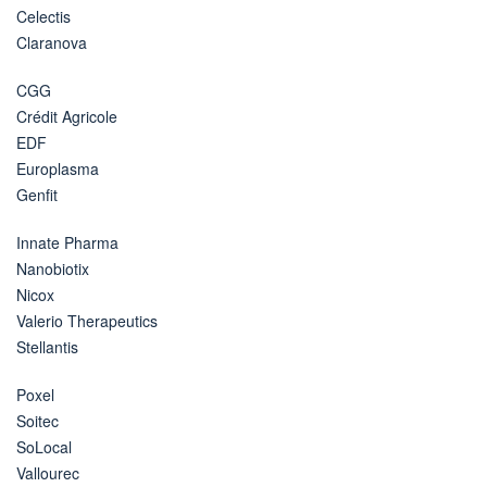
Celectis
Claranova
CGG
Crédit Agricole
EDF
Europlasma
Genfit
Innate Pharma
Nanobiotix
Nicox
Valerio Therapeutics
Stellantis
Poxel
Soitec
SoLocal
Vallourec