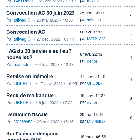
par
Par
sebastix
•
25 oct. 2024 • 17:17
macash
Convocation AG 30 juin 2023
25 oct. 13:09
5
par
Par
tallweg
•
26 mai 2023 • 10:55
sebastix
Convocation AG
20 avr. 11:39
7
par
Par
tallweg
•
27 déc. 2022 • 09:14
M8721223
l'AG du 30 janvier a eu lieu?
8 févr. 22:12
nouvelles?
1
par
genbil
Par
macash
•
6 févr. 2023 • 12:18
Remise en mémoire :
17 janv. 21:10
1
par
Par
LIBBRE
•
17 janv. 2023 • 16:05
GRUSBI
Reçu de ma banque :
16 janv. 14:27
3
par
Par
LIBBRE
•
8 juin 2022 • 17:28
genbil
Déduction fiscale
29 mai 15:16
0
par
Par
M2268953
•
29 mai 2022 • 15:16
M2268953
Sur l'idée de desgains
18 mars 06:56
compteur DPS
3