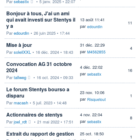
Par
sebastix
•
5 janv. 2025 • 22:07
Bonjour à tous, J'ai un ami
qui avait investi sur Stentys il
13 août 11:41
11
y a
par
edourdin
Par
edourdin
•
26 juin 2025 • 17:44
Mise à jour
31 déc. 22:29
4
par
Par
soleilXXL
•
16 déc. 2024 • 18:43
M4562855
Convocation AG 31 octobre
4 déc. 22:02
2024
16
par
sebastix
Par
tallweg
•
16 oct. 2024 • 09:33
Le forum Stentys bourso a
23 nov. 10:06
disparu
1
par
Risquetout
Par
macash
•
5 juil. 2023 • 14:48
Actionnaires de stentys
4 nov. 22:04
8
par
Par
joel_rdt
•
21 mai 2022 • 17:51
sebastix
Extrait du rapport de gestion
25 oct. 18:50
1