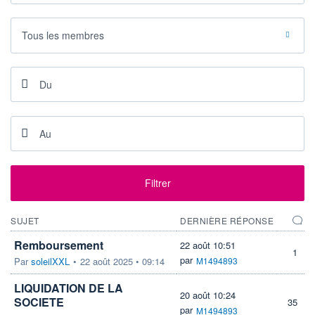
PROCHAIN
DIVIDENDE
Tous les membres
-
ÉLIGIBILITÉ
Non éligible
Boursobank
+ ALERTE
+ PORTEFEUILLE
+ LISTE
Filtrer
SUJET
DERNIÈRE RÉPONSE
Remboursement
22 août 10:51
1
par
Par
soleilXXL
•
22 août 2025 • 09:14
M1494893
LIQUIDATION DE LA
20 août 10:24
SOCIETE
35
par
M1494893