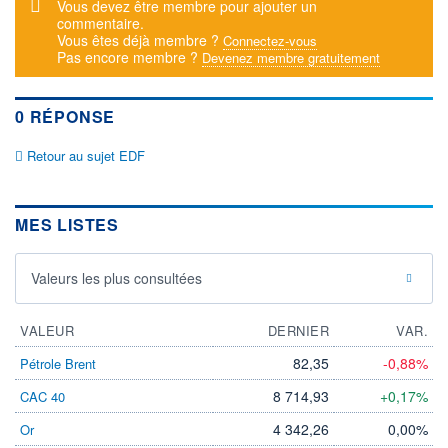
Message d'alerte
Vous devez être membre pour ajouter un
commentaire.
DERNIER
DATE
DIVIDENDE
DERNIER
Vous êtes déjà membre ?
Connectez-vous
DIVIDENDE
0,00 EUR
Pas encore membre ?
Devenez membre gratuitement
-
PROCHAIN
DIVIDENDE
0 RÉPONSE
-
ÉLIGIBILITÉ
Retour au sujet EDF
SRD
Non éligible
Boursobank
MES LISTES
+ ALERTE
+ PORTEFEUILLE
+ LISTE
Valeurs les plus consultées
VALEUR
DERNIER
VAR.
82,35
-0,88%
Pétrole Brent
8 714,93
+0,17%
CAC 40
4 342,26
0,00%
Or