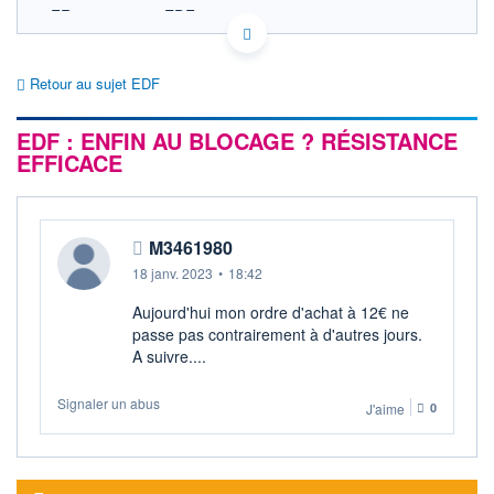
FR0010242511 EDF
EURONEXT PARIS DONNÉES TEMPS RÉEL
Politique d'exécution
Retour au sujet EDF
Cotation sur les autres places
EDF : ENFIN AU BLOCAGE ? RÉSISTANCE
SECTEUR
Électricité conventionnelle
EFFICACE
OUVERTURE
CLÔTURE VEILLE
0,000
12,000
+ HAUT
+ BAS
M3461980
0,000
0,000
18 janv. 2023
•
18:42
VOLUME
CAPITAL ÉCHANGÉ
0
0,00%
Aujourd'hui mon ordre d'achat à 12€ ne
VALORISATION
DERNIER ÉCHANGE
passe pas contrairement à d'autres jours.
50 034 MEUR
17.05.23 / 17:35:10
A suivre....
LIMITE À LA
LIMITE À LA
BAISSE
HAUSSE
Signaler un abus
J'aime
0
0,000
0,020
RENDEMENT
PER ESTIMÉ
ESTIMÉ 2026
2026
-
-