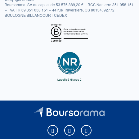
Boursorama, SA au capital de 53 576 889,20 € – RCS Nanterre 351 058 151
– TVA FR 69 351 058 151 – 44 rue Traversière, CS 80134, 92772
BOULOGNE BILLANCOURT CEDEX
Boursorama sur Facebook
Boursorama sur X
Boursorama sur Youtu