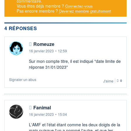
commentaire.
Vous êtes déjà membre ?
Connectez-vous
DERNIER
DATE
DIVIDENDE
DERNIER
Pas encore membre ?
Devenez membre gratuitement
DIVIDENDE
0,00 EUR
-
PROCHAIN
4 RÉPONSES
DIVIDENDE
-
Romeuze
ÉLIGIBILITÉ
SRD
16 janvier 2023
•
12:59
Non éligible
Boursobank
Sur mon compte titre, il est indiqué "date limite de
réponse 31/01/2023"
+ ALERTE
+ PORTEFEUILLE
+ LISTE
Signaler un abus
J'aime
0
Fanimal
16 janvier 2023
•
15:04
L'AMF et l'état étant comme les deux doigts de la
main puisque l'un a nommé l'autre et que les