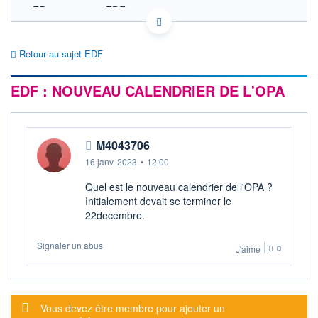
FR0010242511 EDF
EURONEXT PARIS DONNÉES TEMPS RÉEL
Politique d'exécution
Retour au sujet EDF
Cotation sur les autres places
EDF : NOUVEAU CALENDRIER DE L'OPA
SECTEUR
Électricité conventionnelle
OUVERTURE
CLÔTURE VEILLE
0,000
12,000
M4043706
+ HAUT
+ BAS
0,000
0,000
16 janv. 2023
•
12:00
VOLUME
CAPITAL ÉCHANGÉ
Quel est le nouveau calendrier de l'OPA ?
0
0,00%
Initialement devait se terminer le
VALORISATION
DERNIER ÉCHANGE
22decembre.
50 034 MEUR
17.05.23 / 17:35:10
Signaler un abus
LIMITE À LA
LIMITE À LA
J'aime
0
BAISSE
HAUSSE
0,000
0,020
RENDEMENT
PER ESTIMÉ
ESTIMÉ 2026
2026
Message d'alerte
Vous devez être membre pour ajouter un
-
-