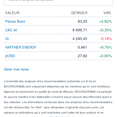
VALEUR
DERNIER
VAR.
83,25
+4,82%
Pétrole Brent
8 699,71
+0,35%
CAC 40
4 240,43
-0,16%
Or
0,461
+9,76%
HAFFNER ENERGY
27,82
+0,80%
2CRSI
Gérer mes listes
L'ensemble des analyses et/ou recommandations présentes sur le forum
BOURSORAMA sont uniquement élaborées par les membres qui en sont émetteurs.
Agissant exclusivement en qualité de canal de diffusion, BOURSORAMA n'a participé
en aucune manière à leur élaboration ni exercé aucun pouvoir discrétionnaire quant à
leur sélection. Les informations contenues dans ces analyses et/ou recommandations
ont été retranscrites "en l'état", sans déclaration ni garantie d'aucune sorte. Les
opinions ou estimations qui y sont exprimées sont celles de leurs auteurs et ne