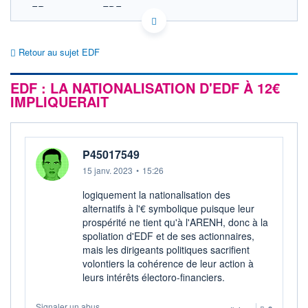
FR0010242511 EDF
EURONEXT PARIS DONNÉES TEMPS RÉEL
Politique d'exécution
Retour au sujet EDF
Cotation sur les autres places
EDF : LA NATIONALISATION D'EDF À 12€
SECTEUR
Électricité conventionnelle
IMPLIQUERAIT
OUVERTURE
CLÔTURE VEILLE
0,000
12,000
+ HAUT
+ BAS
P45017549
0,000
0,000
15 janv. 2023
•
15:26
VOLUME
CAPITAL ÉCHANGÉ
0
0,00%
logiquement la nationalisation des
VALORISATION
DERNIER ÉCHANGE
alternatifs à l'€ symbolique puisque leur
50 034 MEUR
17.05.23 / 17:35:10
prospérité ne tient qu'à l'ARENH, donc à la
spoliation d'EDF et de ses actionnaires,
LIMITE À LA
LIMITE À LA
BAISSE
HAUSSE
mais les dirigeants politiques sacrifient
0,000
0,020
volontiers la cohérence de leur action à
leurs intérêts électoro-financiers.
RENDEMENT
PER ESTIMÉ
ESTIMÉ 2026
2026
-
-
Signaler un abus