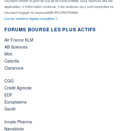
sauraient refléter le point de vue de BOURSORAMA. Sous réserves des lois
applicables, ni l'information contenue, ni les analyses qui y sont exprimées ne
sauraient engager la responsabilité BOURSORAMA.
Lire les mentions légales complètes
FORUMS BOURSE LES PLUS ACTIFS
Air France KLM
AB Sciences
Mint
Celectis
Claranova
CGG
Crédit Agricole
EDF
Europlasma
Genfit
Innate Pharma
Nanobiotix