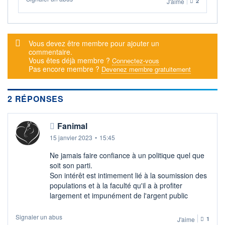
J'aime
2
DERNIER
DATE
DIVIDENDE
DERNIER
DIVIDENDE
0,00 EUR
-
Message d'alerte
Vous devez être membre pour ajouter un
PROCHAIN
commentaire.
DIVIDENDE
-
Vous êtes déjà membre ?
Connectez-vous
Pas encore membre ?
Devenez membre gratuitement
ÉLIGIBILITÉ
SRD
Non éligible
2 RÉPONSES
Boursobank
+ ALERTE
+ PORTEFEUILLE
+ LISTE
Fanimal
15 janvier 2023
•
15:45
Ne jamais faire confiance à un politique quel que
soit son parti.
Son intérêt est intimement lié à la soumission des
populations et à la faculté qu'il a à profiter
largement et impunément de l'argent public
Signaler un abus
J'aime
1