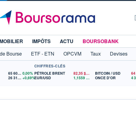
MOBILIER
IMPÔTS
ACTU
BOURSOBANK
 de Bourse
ETF - ETN
OPCVM
Taux
Devises
CHIFFRES-CLÉS
65 606,71
0,00%
PÉTROLE BRENT
82,35
$US
BITCOIN / USD
26 319,45
+0,69%
EUR/USD
1,1559
$US
ONCE D'OR