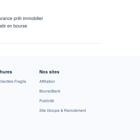
rance prêt immobilier
stir en bourse
A
chures
Nos sites
lientèle Fragile
Affiliation
BoursoBank
Publicité
Site Groupe & Recrutement