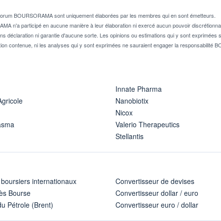
e forum BOURSORAMA sont uniquement élaborées par les membres qui en sont émetteurs.
A n'a participé en aucune manière à leur élaboration ni exercé aucun pouvoir discrétionnai
ns déclaration ni garantie d'aucune sorte. Les opinions ou estimations qui y sont exprimées so
ion contenue, ni les analyses qui y sont exprimées ne sauraient engager la responsabili
Innate Pharma
Agricole
Nanobiotix
Nicox
asma
Valerio Therapeutics
Stellantis
 boursiers internationaux
Convertisseur de devises
ès Bourse
Convertisseur dollar / euro
u Pétrole (Brent)
Convertisseur euro / dollar