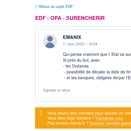
Retour au sujet EDF
EDF : OPA - SURENCHERIR
EMANIX
11 janv. 2023
•
16:54
Qui pense vraiment que l' Etat va su
Si prés du but, avec
- les Océanes
- possibilité de décaler la date de fin
- et les banques, obligées de/par l'Et
Signaler un abus
Message d'alerte
Vous devez être membre pour ajouter un co
Vous êtes déjà membre ?
Connectez-vous
Pas encore membre ?
Devenez membre gratui