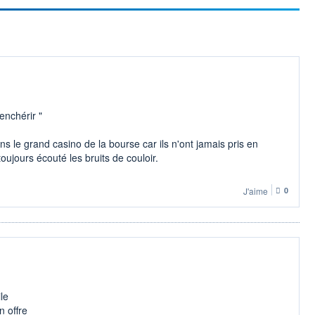
enchérir "
ans le grand casino de la bourse car ils n'ont jamais pris en
toujours écouté les bruits de couloir.
J'aime
0
le
n offre