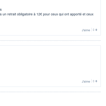
ns
s un retrait obligatoire à 12€ pour ceux qui ont apporté et ceux
J'aime
0
J'aime
0