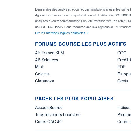
L'ensemble des analyses et/ou recommandations présentes sur l
Agissant exclusivement en qualité de canal de diffusion, BOURSORAM
analyses et/ou recommandations ont été retranscrites "en l'état", sa
de BOURSORAMA. Sous réserves des lois applicables, ni l'informat
Lire les mentions légales complètes
FORUMS BOURSE LES PLUS ACTIFS
Air France KLM
CGG
AB Sciences
Crédit 
Mint
EDF
Celectis
Europl
Claranova
Genfit
PAGES LES PLUS POPULAIRES
Accueil Bourse
Indices
Tous les cours boursiers
Palmar
Cours CAC 40
Cours d