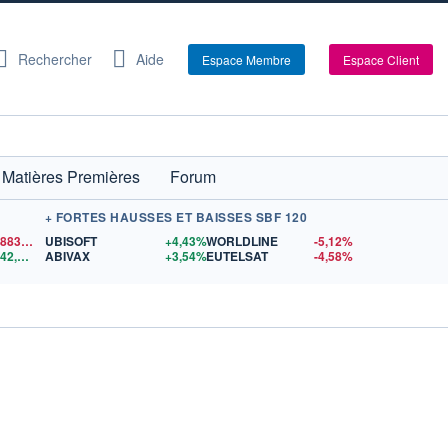
Rechercher
Aide
Espace Membre
Espace Client
Matières Premières
Forum
+ FORTES HAUSSES ET BAISSES SBF 120
64 883,54
$US
UBISOFT
+4,43%
WORLDLINE
-5,12%
4 342,26
$US
ABIVAX
+3,54%
EUTELSAT
-4,58%