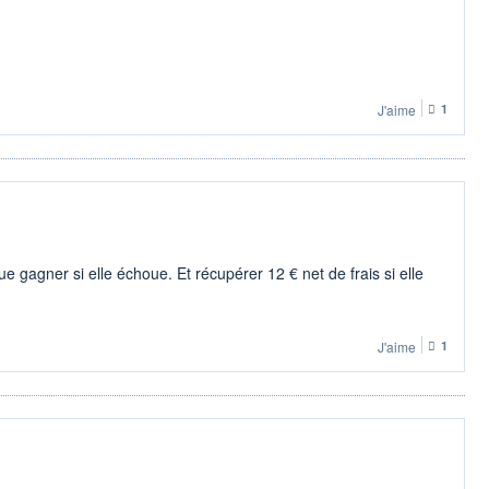
J'aime
1
e gagner si elle échoue. Et récupérer 12 € net de frais si elle
J'aime
1