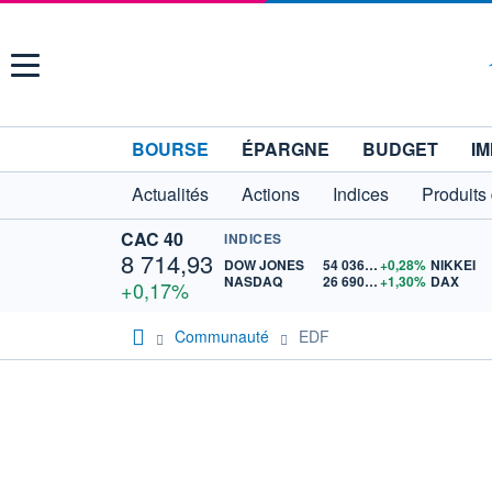
Menu
BOURSE
ÉPARGNE
BUDGET
IM
Actualités
Actions
Indices
Produits
CAC 40
INDICES
8 714,93
DOW JONES
54 036,93
+0,28%
NIKKEI
NASDAQ
26 690,62
+1,30%
DAX
+0,17%
Communauté
EDF