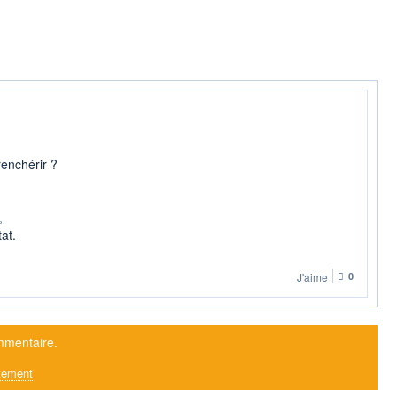
renchérir ?
,
at.
J'aime
0
mmentaire.
tement