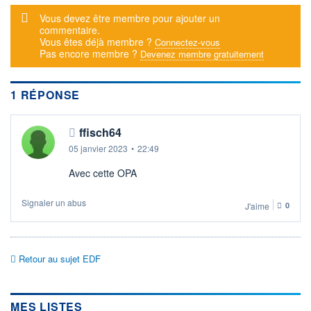
Message d'alerte
DERNIER
DATE
Vous devez être membre pour ajouter un
DIVIDENDE
DERNIER
commentaire.
DIVIDENDE
0,00 EUR
-
Vous êtes déjà membre ?
Connectez-vous
Pas encore membre ?
Devenez membre gratuitement
PROCHAIN
DIVIDENDE
-
1 RÉPONSE
ÉLIGIBILITÉ
SRD
Non éligible
ffisch64
Boursobank
05 janvier 2023
•
22:49
+ ALERTE
+ PORTEFEUILLE
+ LISTE
Avec cette OPA
Signaler un abus
J'aime
0
Retour au sujet EDF
MES LISTES