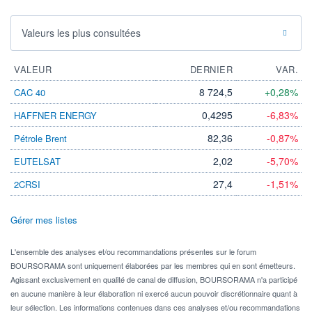
Valeurs les plus consultées
VALEUR
DERNIER
VAR.
8 724,5
+0,28%
CAC 40
0,4295
-6,83%
HAFFNER ENERGY
82,36
-0,87%
Pétrole Brent
2,02
-5,70%
EUTELSAT
27,4
-1,51%
2CRSI
Gérer mes listes
L'ensemble des analyses et/ou recommandations présentes sur le forum
BOURSORAMA sont uniquement élaborées par les membres qui en sont émetteurs.
Agissant exclusivement en qualité de canal de diffusion, BOURSORAMA n'a participé
en aucune manière à leur élaboration ni exercé aucun pouvoir discrétionnaire quant à
leur sélection. Les informations contenues dans ces analyses et/ou recommandations