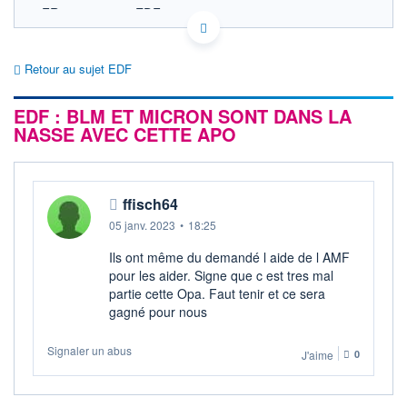
FR0010242511 EDF
EURONEXT PARIS DONNÉES TEMPS RÉEL
Politique d'exécution
Retour au sujet EDF
Cotation sur les autres places
EDF : BLM ET MICRON SONT DANS LA
SECTEUR
Électricité conventionnelle
NASSE AVEC CETTE APO
OUVERTURE
CLÔTURE VEILLE
0,000
12,000
+ HAUT
+ BAS
ffisch64
0,000
0,000
05 janv. 2023
•
18:25
VOLUME
CAPITAL ÉCHANGÉ
0
0,00%
Ils ont même du demandé l aide de l AMF
VALORISATION
DERNIER ÉCHANGE
pour les aider. Signe que c est tres mal
50 034 MEUR
17.05.23 / 17:35:10
partie cette Opa. Faut tenir et ce sera
gagné pour nous
LIMITE À LA
LIMITE À LA
BAISSE
HAUSSE
0,000
0,020
Signaler un abus
J'aime
0
RENDEMENT
PER ESTIMÉ
ESTIMÉ 2026
2026
-
-