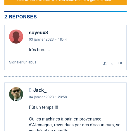
DERNIER
DATE
DIVIDENDE
DERNIER
DIVIDENDE
0,00 EUR
2 RÉPONSES
-
PROCHAIN
DIVIDENDE
soyeux8
-
03 janvier 2023
•
18:44
ÉLIGIBILITÉ
SRD
très bon.....
Non éligible
Boursobank
Signaler un abus
J'aime
0
+ ALERTE
+ PORTEFEUILLE
+ LISTE
Jack_
04 janvier 2023
•
23:58
Fût un temps !!!
Où les machines à pain en provenance
d'Allemagne, revendues par des discounteurs, se
vendaient en pagaille.