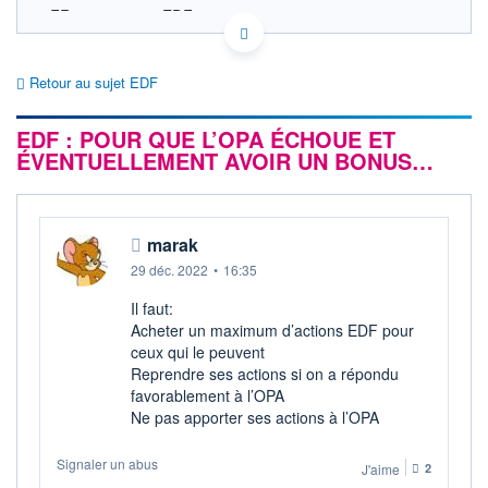
FR0010242511 EDF
EURONEXT PARIS DONNÉES TEMPS RÉEL
Politique d'exécution
Retour au sujet EDF
Cotation sur les autres places
EDF : POUR QUE L’OPA ÉCHOUE ET
SECTEUR
Électricité conventionnelle
ÉVENTUELLEMENT AVOIR UN BONUS…
OUVERTURE
CLÔTURE VEILLE
0,000
12,000
+ HAUT
+ BAS
marak
0,000
0,000
29 déc. 2022
•
16:35
VOLUME
CAPITAL ÉCHANGÉ
0
0,00%
Il faut:
VALORISATION
DERNIER ÉCHANGE
Acheter un maximum d’actions EDF pour
50 034 MEUR
17.05.23 / 17:35:10
ceux qui le peuvent
Reprendre ses actions si on a répondu
LIMITE À LA
LIMITE À LA
BAISSE
HAUSSE
favorablement à l’OPA
0,000
0,020
Ne pas apporter ses actions à l’OPA
RENDEMENT
PER ESTIMÉ
ESTIMÉ 2026
2026
Signaler un abus
J'aime
2
-
-