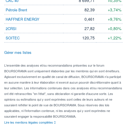
8 699,71
+0,35%
CAC 40
82,39
+3,74%
Pétrole Brent
0,461
+9,76%
HAFFNER ENERGY
27,82
+0,80%
2CRSI
120,75
+1,22%
SOITEC
Gérer mes listes
L'ensemble des analyses et/ou recommandations présentes sur le forum
BOURSORAMA sont uniquement élaborées par les membres qui en sont émetteurs.
Agissant exclusivement en qualité de canal de diffusion, BOURSORAMA n'a participé
en aucune manière à leur élaboration ni exercé aucun pouvoir discrétionnaire quant à
leur sélection. Les informations contenues dans ces analyses et/ou recommandations
ont été retranscrites "en l'état", sans déclaration ni garantie d'aucune sorte. Les
opinions ou estimations qui y sont exprimées sont celles de leurs auteurs et ne
sauraient refléter le point de vue de BOURSORAMA. Sous réserves des lois
applicables, ni l'information contenue, ni les analyses qui y sont exprimées ne
sauraient engager la responsabilité BOURSORAMA.
Lire les mentions légales complètes