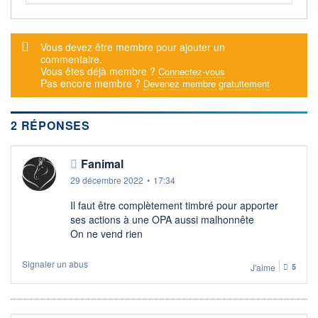
DERNIER
DATE
DIVIDENDE
DERNIER
DIVIDENDE
0,00 EUR
-
Message d'alerte
Vous devez être membre pour ajouter un
commentaire.
PROCHAIN
Vous êtes déjà membre ?
Connectez-vous
DIVIDENDE
Pas encore membre ?
-
Devenez membre gratuitement
ÉLIGIBILITÉ
SRD
2 RÉPONSES
Non éligible
Boursobank
Fanimal
+ ALERTE
+ PORTEFEUILLE
+ LISTE
29 décembre 2022
•
17:34
Il faut être complètement timbré pour apporter
ses actions à une OPA aussi malhonnête
On ne vend rien
Signaler un abus
J'aime
5