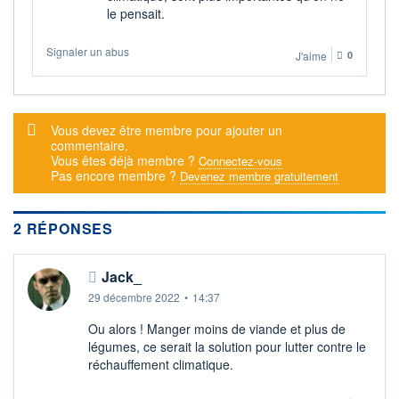
le pensait.
DERNIER
DATE
DIVIDENDE
DERNIER
DIVIDENDE
0,00 EUR
-
Signaler un abus
J'aime
0
PROCHAIN
DIVIDENDE
-
Message d'alerte
Vous devez être membre pour ajouter un
ÉLIGIBILITÉ
commentaire.
SRD
Vous êtes déjà membre ?
Connectez-vous
Non éligible
Pas encore membre ?
Devenez membre gratuitement
Boursobank
+ ALERTE
+ PORTEFEUILLE
+ LISTE
2 RÉPONSES
Jack_
29 décembre 2022
•
14:37
Ou alors ! Manger moins de viande et plus de
légumes, ce serait la solution pour lutter contre le
réchauffement climatique.