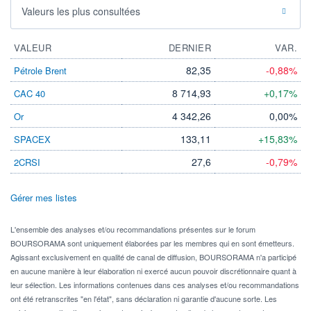
Valeurs les plus consultées
VALEUR
DERNIER
VAR.
82,35
-0,88%
Pétrole Brent
8 714,93
+0,17%
CAC 40
4 342,26
0,00%
Or
133,11
+15,83%
SPACEX
27,6
-0,79%
2CRSI
Gérer mes listes
L'ensemble des analyses et/ou recommandations présentes sur le forum
BOURSORAMA sont uniquement élaborées par les membres qui en sont émetteurs.
Agissant exclusivement en qualité de canal de diffusion, BOURSORAMA n'a participé
en aucune manière à leur élaboration ni exercé aucun pouvoir discrétionnaire quant à
leur sélection. Les informations contenues dans ces analyses et/ou recommandations
ont été retranscrites "en l'état", sans déclaration ni garantie d'aucune sorte. Les