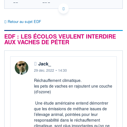
FR0010242511 EDF
EURONEXT PARIS DONNÉES TEMPS RÉEL
Politique d'exécution
Retour au sujet EDF
Cotation sur les autres places
EDF : LES ÉCOLOS VEULENT INTERDIRE
SECTEUR
Électricité conventionnelle
AUX VACHES DE PÉTER
OUVERTURE
CLÔTURE VEILLE
0,000
12,000
+ HAUT
+ BAS
Jack_
0,000
0,000
29 déc. 2022
•
14:30
VOLUME
CAPITAL ÉCHANGÉ
0
0,00%
Réchauffement climatique.
VALORISATION
DERNIER ÉCHANGE
les pets de vaches en rajoutent une couche
50 034 MEUR
17.05.23 / 17:35:10
(d'ozone)
LIMITE À LA
LIMITE À LA
BAISSE
HAUSSE
Une étude américaine entend démontrer
0,000
0,020
que les émissions de méthane issues de
l’élevage animal, pointées pour leur
RENDEMENT
PER ESTIMÉ
ESTIMÉ 2026
2026
responsabilité dans le réchauffement
-
-
climatique, sont plus importantes qu’on ne