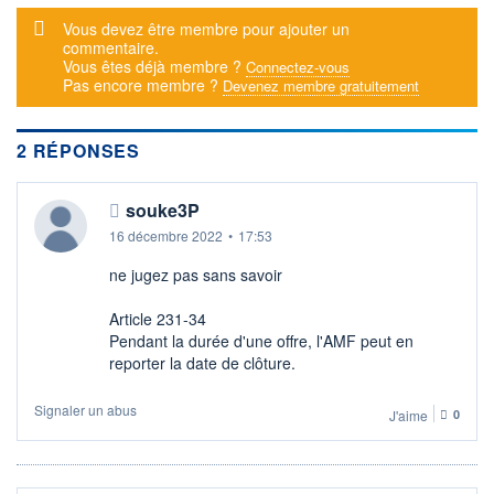
Message d'alerte
DERNIER
DATE
Vous devez être membre pour ajouter un
DIVIDENDE
DERNIER
commentaire.
DIVIDENDE
0,00 EUR
-
Vous êtes déjà membre ?
Connectez-vous
Pas encore membre ?
Devenez membre gratuitement
PROCHAIN
DIVIDENDE
-
2 RÉPONSES
ÉLIGIBILITÉ
SRD
Non éligible
souke3P
Boursobank
16 décembre 2022
•
17:53
+ ALERTE
+ PORTEFEUILLE
+ LISTE
ne jugez pas sans savoir
Article 231-34
Pendant la durée d'une offre, l'AMF peut en
reporter la date de clôture.
Signaler un abus
J'aime
0