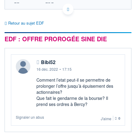
FR0010242511 EDF
ACTIONNAIRES
EURONEXT PARIS DONNÉES TEMPS RÉEL
Politique d'exécution
Retour au sujet EDF
Cotation sur les autres places
EDF : OFFRE PROROGÉE SINE DIE
SECTEUR
Électricité conventionnelle
OUVERTURE
CLÔTURE VEILLE
0,000
12,000
Bibi52
+ HAUT
+ BAS
0,000
0,000
16 déc. 2022
•
17:15
VOLUME
CAPITAL ÉCHANGÉ
Comment l’etat peut-il se permettre de
0
0,00%
prolonger l’offre jusqu’à épuisement des
VALORISATION
DERNIER ÉCHANGE
actionnaires?
50 034 MEUR
17.05.23 / 17:35:10
Que fait le gendarme de la bourse? Il
prend ses ordres à Bercy?
LIMITE À LA
LIMITE À LA
BAISSE
HAUSSE
0,000
0,020
Signaler un abus
J'aime
0
RENDEMENT
PER ESTIMÉ
ESTIMÉ 2026
2026
-
-