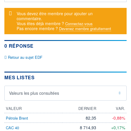
DERNIER
DATE
DIVIDENDE
DERNIER
Message d'alerte
DIVIDENDE
Vous devez être membre pour ajouter un
0,00 EUR
-
commentaire.
Vous êtes déjà membre ?
Connectez-vous
PROCHAIN
Pas encore membre ?
Devenez membre gratuitement
DIVIDENDE
-
ÉLIGIBILITÉ
0 RÉPONSE
SRD
Non éligible
Retour au sujet EDF
Boursobank
+ ALERTE
+ PORTEFEUILLE
+ LISTE
MES LISTES
Valeurs les plus consultées
VALEUR
DERNIER
VAR.
82,35
-0,88%
Pétrole Brent
8 714,93
+0,17%
CAC 40