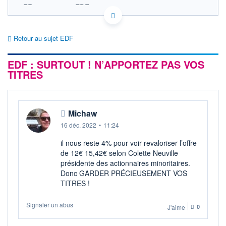
FR0010242511 EDF
EURONEXT PARIS DONNÉES TEMPS RÉEL
Politique d'exécution
Retour au sujet EDF
Cotation sur les autres places
EDF : SURTOUT ! N’APPORTEZ PAS VOS
SECTEUR
Électricité conventionnelle
TITRES
OUVERTURE
CLÔTURE VEILLE
0,000
12,000
+ HAUT
+ BAS
Michaw
0,000
0,000
16 déc. 2022
•
11:24
VOLUME
CAPITAL ÉCHANGÉ
0
0,00%
il nous reste 4% pour voir revaloriser l’offre
VALORISATION
DERNIER ÉCHANGE
de 12€ 15,42€ selon Colette Neuville
50 034 MEUR
17.05.23 / 17:35:10
présidente des actionnaires minoritaires.
Donc GARDER PRÉCIEUSEMENT VOS
LIMITE À LA
LIMITE À LA
BAISSE
HAUSSE
TITRES !
0,000
0,020
Signaler un abus
RENDEMENT
PER ESTIMÉ
J'aime
0
ESTIMÉ 2026
2026
-
-