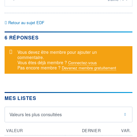
Retour au sujet EDF
6 RÉPONSES
Message d'alerte
Vous devez être membre pour ajouter un
commentaire.
Vous êtes déjà membre ?
Connectez-vous
Pas encore membre ?
Devenez membre gratuitement
MES LISTES
Valeurs les plus consultées
VALEUR
DERNIER
VAR.