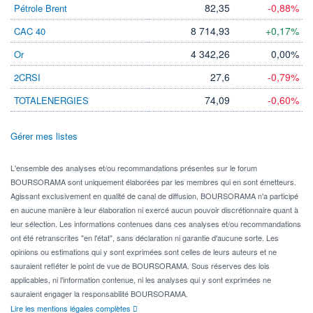
82,35
-0,88%
Pétrole Brent
8 714,93
+0,17%
CAC 40
4 342,26
0,00%
Or
27,6
-0,79%
2CRSI
74,09
-0,60%
TOTALENERGIES
Gérer mes listes
L'ensemble des analyses et/ou recommandations présentes sur le forum
BOURSORAMA sont uniquement élaborées par les membres qui en sont émetteurs.
Agissant exclusivement en qualité de canal de diffusion, BOURSORAMA n'a participé
en aucune manière à leur élaboration ni exercé aucun pouvoir discrétionnaire quant à
leur sélection. Les informations contenues dans ces analyses et/ou recommandations
ont été retranscrites "en l'état", sans déclaration ni garantie d'aucune sorte. Les
opinions ou estimations qui y sont exprimées sont celles de leurs auteurs et ne
sauraient refléter le point de vue de BOURSORAMA. Sous réserves des lois
applicables, ni l'information contenue, ni les analyses qui y sont exprimées ne
sauraient engager la responsabilité BOURSORAMA.
Lire les mentions légales complètes