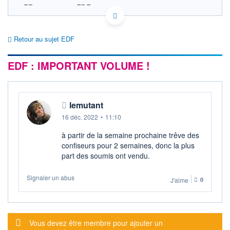
FR0010242511 EDF
EURONEXT PARIS DONNÉES TEMPS RÉEL
Politique d'exécution
Retour au sujet EDF
Cotation sur les autres places
EDF : IMPORTANT VOLUME !
SECTEUR
Électricité conventionnelle
OUVERTURE
CLÔTURE VEILLE
0,000
12,000
lemutant
+ HAUT
+ BAS
0,000
0,000
16 déc. 2022
•
11:10
VOLUME
CAPITAL ÉCHANGÉ
à partir de la semaine prochaine trêve des
0
0,00%
confiseurs pour 2 semaines, donc la plus
VALORISATION
DERNIER ÉCHANGE
part des soumis ont vendu.
50 034 MEUR
17.05.23 / 17:35:10
Signaler un abus
LIMITE À LA
LIMITE À LA
J'aime
0
BAISSE
HAUSSE
0,000
0,020
RENDEMENT
PER ESTIMÉ
ESTIMÉ 2026
2026
Message d'alerte
Vous devez être membre pour ajouter un
-
-