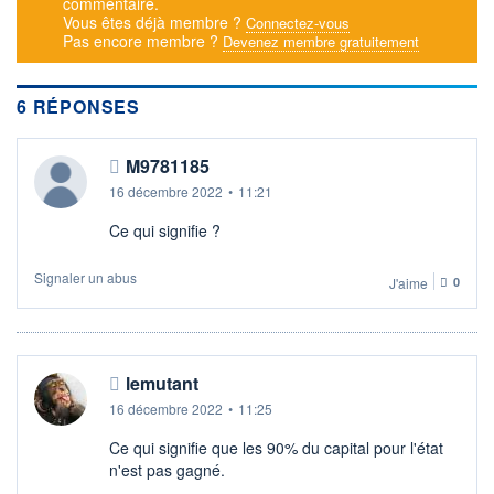
commentaire.
Vous êtes déjà membre ?
Connectez-vous
DERNIER
DATE
DIVIDENDE
DERNIER
Pas encore membre ?
Devenez membre gratuitement
DIVIDENDE
0,00 EUR
-
PROCHAIN
6 RÉPONSES
DIVIDENDE
-
M9781185
ÉLIGIBILITÉ
SRD
16 décembre 2022
•
11:21
Non éligible
Boursobank
Ce qui signifie ?
+ ALERTE
+ PORTEFEUILLE
+ LISTE
Signaler un abus
J'aime
0
lemutant
16 décembre 2022
•
11:25
Ce qui signifie que les 90% du capital pour l'état
n'est pas gagné.