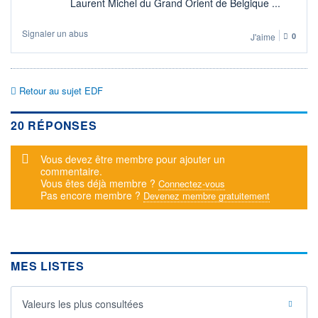
Laurent Michel du Grand Orient de Belgique ...
Signaler un abus
J'aime
0
Retour au sujet EDF
20 RÉPONSES
Message d'alerte
Vous devez être membre pour ajouter un
commentaire.
Vous êtes déjà membre ?
Connectez-vous
Pas encore membre ?
Devenez membre gratuitement
MES LISTES
Valeurs les plus consultées