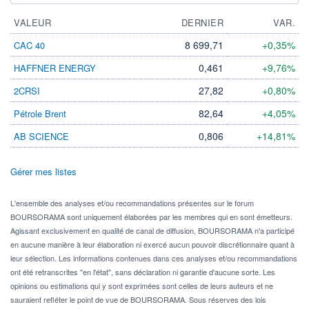
VALEUR
DERNIER
VAR.
8 699,71
+0,35%
CAC 40
0,461
+9,76%
HAFFNER ENERGY
27,82
+0,80%
2CRSI
82,64
+4,05%
Pétrole Brent
0,806
+14,81%
AB SCIENCE
Gérer mes listes
L'ensemble des analyses et/ou recommandations présentes sur le forum
BOURSORAMA sont uniquement élaborées par les membres qui en sont émetteurs.
Agissant exclusivement en qualité de canal de diffusion, BOURSORAMA n'a participé
en aucune manière à leur élaboration ni exercé aucun pouvoir discrétionnaire quant à
leur sélection. Les informations contenues dans ces analyses et/ou recommandations
ont été retranscrites "en l'état", sans déclaration ni garantie d'aucune sorte. Les
opinions ou estimations qui y sont exprimées sont celles de leurs auteurs et ne
sauraient refléter le point de vue de BOURSORAMA. Sous réserves des lois