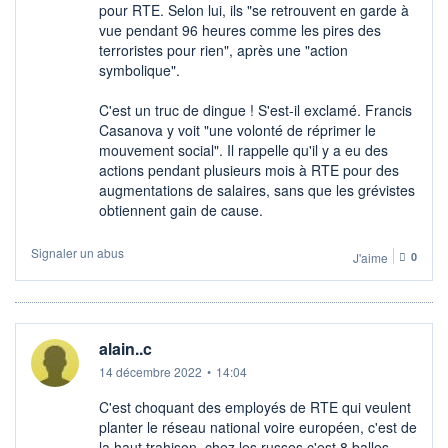
pour RTE. Selon lui, ils "se retrouvent en garde à
vue pendant 96 heures comme les pires des
terroristes pour rien", après une "action
symbolique".
C'est un truc de dingue ! S'est-il exclamé. Francis
Casanova y voit "une volonté de réprimer le
mouvement social". Il rappelle qu'il y a eu des
actions pendant plusieurs mois à RTE pour des
augmentations de salaires, sans que les grévistes
obtiennent gain de cause.
Signaler un abus
J'aime
0
alain..c
14 décembre 2022
•
14:04
C'est choquant des employés de RTE qui veulent
planter le réseau national voire européen, c'est de
la haut trahison, chez les russes c'est 8 balles