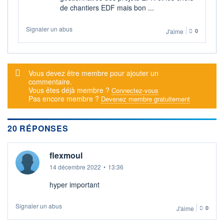
de chantiers EDF mais bon ...
DERNIER
DATE
DIVIDENDE
DERNIER
DIVIDENDE
0,00 EUR
-
Signaler un abus
J'aime
0
PROCHAIN
DIVIDENDE
-
Message d'alerte
Vous devez être membre pour ajouter un
ÉLIGIBILITÉ
commentaire.
SRD
Vous êtes déjà membre ?
Connectez-vous
Non éligible
Pas encore membre ?
Devenez membre gratuitement
Boursobank
+ ALERTE
+ PORTEFEUILLE
+ LISTE
20 RÉPONSES
flexmoul
14 décembre 2022
•
13:36
hyper important
Signaler un abus
J'aime
0