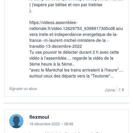
( j'espère par bêtise et non par traitrise
).
https://videos.assemblee-
nationale.fr/video.12629753_63989173d5cd8.sou
vera inete-et-independance-energetique-de-la-
france--m-laurent-michel-ministere-de-la -
transitio-13-decembre-2022
Tu vas pouvoir te délecter durant 2 h avec cette
vidéo à l'assemblée.... regarde la vidéo de la
3ème heure à la 5ème..
"avec le Maréchal les trains arrivaient à l'heure"....
surtout ceux des départs vers la "Teutonie"...
Signaler un abus
J'aime
0
flexmoul
16 décembre 2022
•
08:46