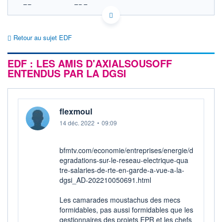
FR0010242511 EDF
EURONEXT PARIS DONNÉES TEMPS RÉEL
Politique d'exécution
Retour au sujet EDF
Cotation sur les autres places
EDF : LES AMIS D'AXIALSOUSOFF
SECTEUR
Électricité conventionnelle
ENTENDUS PAR LA DGSI
OUVERTURE
CLÔTURE VEILLE
0,000
12,000
+ HAUT
+ BAS
flexmoul
0,000
0,000
14 déc. 2022
•
09:09
VOLUME
CAPITAL ÉCHANGÉ
0
0,00%
VALORISATION
DERNIER ÉCHANGE
bfmtv.com/economie/entreprises/energie/d
50 034 MEUR
17.05.23 / 17:35:10
egradations-sur-le-reseau-electrique-qua
tre-salaries-de-rte-en-garde-a-vue-a-la-
LIMITE À LA
LIMITE À LA
BAISSE
HAUSSE
dgsi_AD-202210050691.html
0,000
0,020
Les camarades moustachus des mecs
RENDEMENT
PER ESTIMÉ
ESTIMÉ 2026
2026
formidables, pas aussi formidables que les
-
-
gestionnaires des projets EPR et les chefs