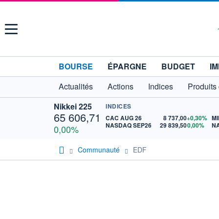
Menu
BOURSE
ÉPARGNE
BUDGET
IM
Actualités
Actions
Indices
Produits
Nikkei 225
INDICES
65 606,71
CAC AUG 26
8 737,00
+0,30%
MI
NASDAQ SEP26
29 839,50
0,00%
N
0,00%
Communauté
EDF