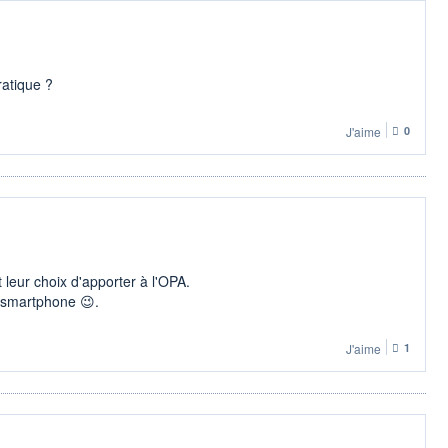
ratique ?
J'aime
0
 leur choix d'apporter à l'OPA.
 smartphone 😉.
J'aime
1