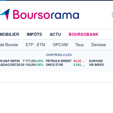
MOBILIER
IMPÔTS
ACTU
BOURSOBANK
 de Bourse
ETF - ETN
OPCVM
Taux
Devises
CHIFFRES-CLÉS
NI S&P SEP26
7 777,25
0,00%
PÉTROLE BRENT
82,35
$US
EUR/USD
ASDAQ DEC26
30 135,00
0,00%
ONCE D'OR
4 342,26
$US
VIX INDEX