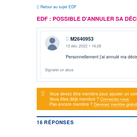
Retour au sujet EDF
EDF : POSSIBLE D'ANNULER SA DÉC
M2640953
13 déc. 2022
•
16:28
Personnellement j'ai annulé ma déc
Signaler un abus
Message d'alerte
Vous devez être membre pour ajouter un co
Vous êtes déjà membre ?
Connectez-vous
Pas encore membre ?
Devenez membre gratui
16 RÉPONSES