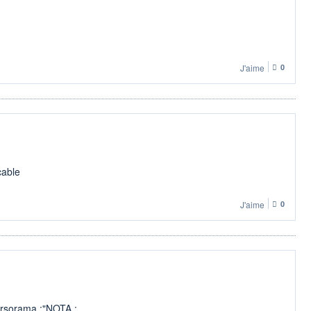
J'aime
0
cable
J'aime
0
ursorama :"NOTA :