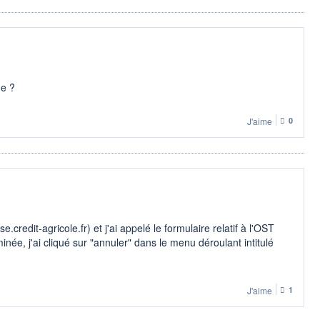
ue ?
J'aime
0
.credit-agricole.fr) et j'ai appelé le formulaire relatif à l'OST
ée, j'ai cliqué sur "annuler" dans le menu déroulant intitulé
J'aime
1