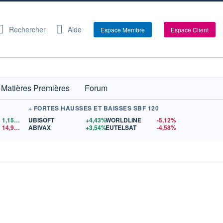
Rechercher
Aide
Espace Membre
Espace Client
Matières Premières
Forum
+ FORTES HAUSSES ET BAISSES SBF 120
1,1559
$US
UBISOFT
+4,43%
WORLDLINE
-5,12%
14,90
$US
ABIVAX
+3,54%
EUTELSAT
-4,58%