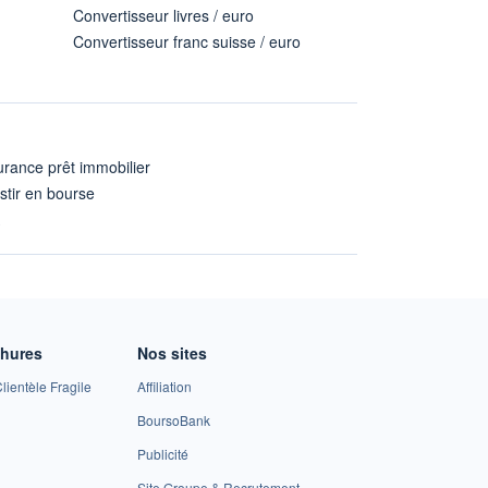
Convertisseur livres / euro
Convertisseur franc suisse / euro
rance prêt immobilier
stir en bourse
A
chures
Nos sites
lientèle Fragile
Affiliation
BoursoBank
Publicité
Site Groupe & Recrutement