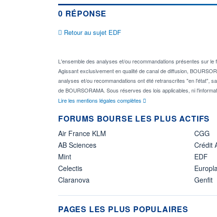
0 RÉPONSE
Retour au sujet EDF
L'ensemble des analyses et/ou recommandations présentes sur l
Agissant exclusivement en qualité de canal de diffusion, BOURSORAM
analyses et/ou recommandations ont été retranscrites "en l'état", sa
de BOURSORAMA. Sous réserves des lois applicables, ni l'informat
Lire les mentions légales complètes
FORUMS BOURSE LES PLUS ACTIFS
Air France KLM
CGG
AB Sciences
Crédit 
Mint
EDF
Celectis
Europl
Claranova
Genfit
PAGES LES PLUS POPULAIRES