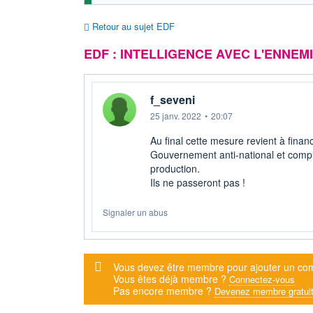
Retour au sujet EDF
EDF : INTELLIGENCE AVEC L'ENNEMI
f_seveni
25 janv. 2022
•
20:07
Au final cette mesure revient à financ
Gouvernement anti-national et compli
production.
Ils ne passeront pas !
Signaler un abus
Message d'alerte
Vous devez être membre pour ajouter un co
Vous êtes déjà membre ?
Connectez-vous
Pas encore membre ?
Devenez membre gratui