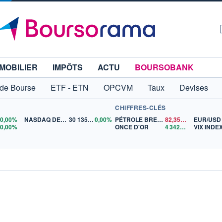
MOBILIER
IMPÔTS
ACTU
BOURSOBANK
 de Bourse
ETF - ETN
OPCVM
Taux
Devises
CHIFFRES-CLÉS
0
0,00%
NASDAQ DEC26
30 135,00
0,00%
PÉTROLE BRENT
82,35
$US
EUR/USD
5
0,00%
ONCE D'OR
4 342,26
$US
VIX INDE