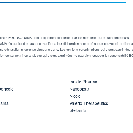
e forum BOURSORAMA sont uniquement élaborées par les membres qui en sont émetteurs.
A n'a participé en aucune manière à leur élaboration ni exercé aucun pouvoir discrétionnai
ns déclaration ni garantie d'aucune sorte. Les opinions ou estimations qui y sont exprimées so
ion contenue, ni les analyses qui y sont exprimées ne sauraient engager la responsabili
Innate Pharma
Agricole
Nanobiotix
Nicox
asma
Valerio Therapeutics
Stellantis