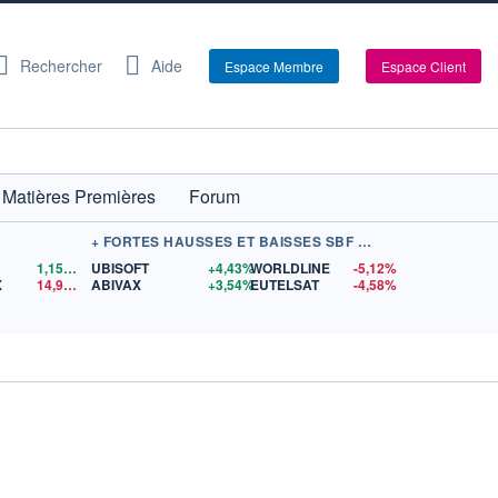
Rechercher
Aide
Espace Membre
Espace Client
Matières Premières
Forum
+ FORTES HAUSSES ET BAISSES SBF 120
1,1559
$US
UBISOFT
+4,43%
WORLDLINE
-5,12%
X
14,90
$US
ABIVAX
+3,54%
EUTELSAT
-4,58%