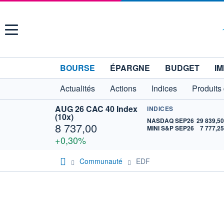
Menu
BOURSE
ÉPARGNE
BUDGET
IM
Actualités
Actions
Indices
Produits
AUG 26 CAC 40 Index
INDICES
(10x)
NASDAQ SEP26
29 839,5
8 737,00
MINI S&P SEP26
7 777,2
+0,30%
Communauté
EDF