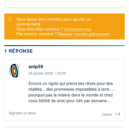
DERNIER
DATE
DIVIDENDE
DERNIER
DIVIDENDE
0,00 EUR
-
Message d'alerte
Vous devez être membre pour ajouter un
commentaire.
PROCHAIN
Vous êtes déjà membre ?
Connectez-vous
DIVIDENDE
Pas encore membre ?
-
Devenez membre gratuitement
ÉLIGIBILITÉ
SRD
1 RÉPONSE
Non éligible
Boursobank
snip59
+ ALERTE
+ PORTEFEUILLE
+ LISTE
24 janvier 2022
•
22:09
Encore un rigolo qui prend ses rêves pour des
réalités... des promesses impossibles à tenir....
pourquoi pas la misère dans le monde et chez
nous 5000€ de smic pour 24h par semaine....
Signaler un abus
J'aime
0