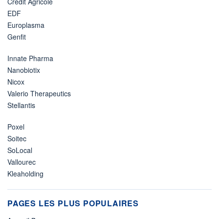
Crédit Agricole
EDF
Europlasma
Genfit
Innate Pharma
Nanobiotix
Nicox
Valerio Therapeutics
Stellantis
Poxel
Soitec
SoLocal
Vallourec
Kleaholding
PAGES LES PLUS POPULAIRES