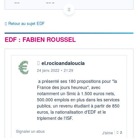
FR0010242511 EDF
ACTIONNAIRES
EURONEXT PARIS DONNÉES TEMPS RÉEL
Politique d'exécution
Retour au sujet EDF
Cotation sur les autres places
EDF : FABIEN ROUSSEL
SECTEUR
Électricité conventionnelle
OUVERTURE
CLÔTURE VEILLE
0,000
12,000
el.rocioandaloucia
+ HAUT
+ BAS
0,000
0,000
24 janv. 2022
•
21:29
VOLUME
CAPITAL ÉCHANGÉ
a présenté ses 180 propositions pour "la
0
0,00%
France des jours heureux", avec
VALORISATION
DERNIER ÉCHANGE
notamment un Smic à 1.500 euros nets,
50 034 MEUR
17.05.23 / 17:35:10
500.000 emplois en plus dans les services
publics, un revenu étudiant à partir de 850
LIMITE À LA
LIMITE À LA
BAISSE
HAUSSE
euros, la nationalisation d'EDF et le
0,000
0,020
triplement de l'ISF.
RENDEMENT
PER ESTIMÉ
ESTIMÉ 2026
2026
Signaler un abus
J'aime
2
-
-