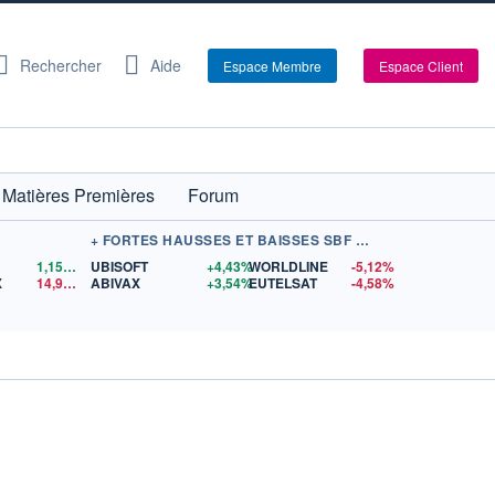
Rechercher
Aide
Espace Membre
Espace Client
Matières Premières
Forum
+ FORTES HAUSSES ET BAISSES SBF 120
1,1559
$US
UBISOFT
+4,43%
WORLDLINE
-5,12%
X
14,90
$US
ABIVAX
+3,54%
EUTELSAT
-4,58%