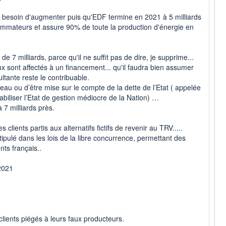
s besoin d'augmenter puis qu'EDF termine en 2021 à 5 milliards
mmateurs et assure 90% de toute la production d'énergie en
e 7 milliards, parce qu'il ne suffit pas de dire, je supprime...
ux sont affectés à un financement... qu'il faudra bien assumer
ultante reste le contribuable.
apeau ou d’être mise sur le compte de la dette de l’Etat ( appelée
abiliser l’Etat de gestion médiocre de la Nation) …
 7 milliards près.
clients partis aux alternatifs fictifs de revenir au TRV.....
ulé dans les lois de la libre concurrence, permettant des
nts français..
 2021
clients piégés à leurs faux producteurs.