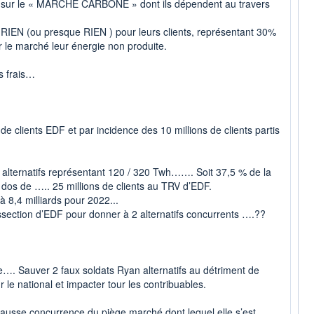
s sur le « MARCHE CARBONE » dont ils dépendent au travers
t RIEN (ou presque RIEN ) pour leurs clients, représentant 30%
r le marché leur énergie non produite.
s frais…
e clients EDF et par incidence des 10 millions de clients partis
alternatifs représentant 120 / 320 Twh……. Soit 37,5 % de la
dos de ….. 25 millions de clients au TRV d’EDF.
à 8,4 milliards pour 2022...
ssection d’EDF pour donner à 2 alternatifs concurrents ….??
ne…. Sauver 2 faux soldats Ryan alternatifs au détriment de
e national et impacter tour les contribuables.
 fausse concurrence du piège marché dont lequel elle s’est