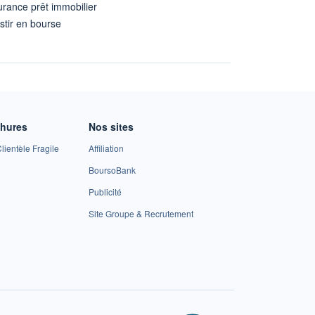
rance prêt immobilier
stir en bourse
A
chures
Nos sites
lientèle Fragile
Affiliation
BoursoBank
Publicité
Site Groupe & Recrutement