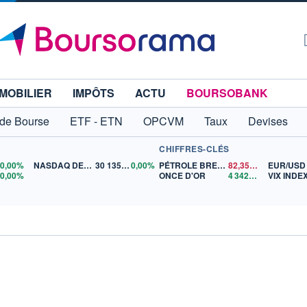
MOBILIER
IMPÔTS
ACTU
BOURSOBANK
 de Bourse
ETF - ETN
OPCVM
Taux
Devises
CHIFFRES-CLÉS
0
0,00%
NASDAQ DEC26
30 135,00
0,00%
PÉTROLE BRENT
82,35
$US
EUR/USD
5
0,00%
ONCE D'OR
4 342,26
$US
VIX INDE