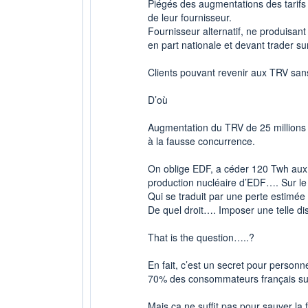
Piégés des augmentations des tarif
de leur fournisseur.
Fournisseur alternatif, ne produisan
en part nationale et devant trader su
Clients pouvant revenir aux TRV san
D’où
Augmentation du TRV de 25 millions d
à la fausse concurrence.
On oblige EDF, a céder 120 Twh aux 
production nucléaire d’EDF…. Sur le 
Qui se traduit par une perte estimée 
De quel droit…. Imposer une telle di
That is the question…..?
En fait, c’est un secret pour person
70% des consommateurs français sur l
Mais ça ne suffit pas pour sauver la