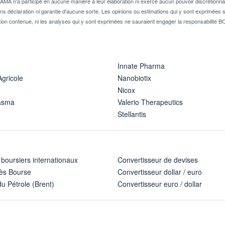
A n'a participé en aucune manière à leur élaboration ni exercé aucun pouvoir discrétionnai
ns déclaration ni garantie d'aucune sorte. Les opinions ou estimations qui y sont exprimées so
ion contenue, ni les analyses qui y sont exprimées ne sauraient engager la responsabili
Innate Pharma
Agricole
Nanobiotix
Nicox
asma
Valerio Therapeutics
Stellantis
 boursiers internationaux
Convertisseur de devises
ès Bourse
Convertisseur dollar / euro
u Pétrole (Brent)
Convertisseur euro / dollar