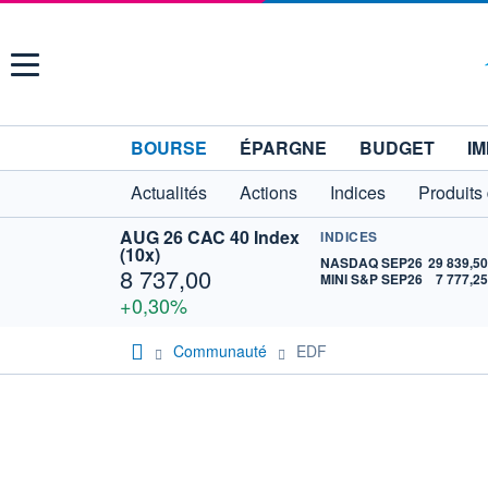
Menu
BOURSE
ÉPARGNE
BUDGET
IM
Actualités
Actions
Indices
Produits
AUG 26 CAC 40 Index
INDICES
(10x)
NASDAQ SEP26
29 839,5
8 737,00
MINI S&P SEP26
7 777,2
+0,30%
Communauté
EDF