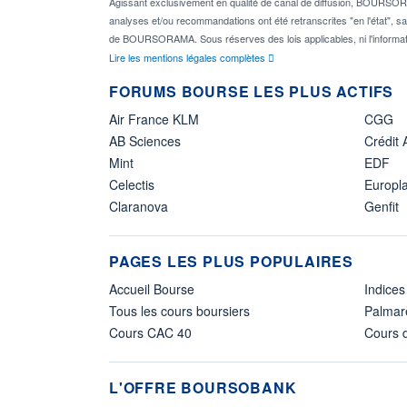
Agissant exclusivement en qualité de canal de diffusion, BOURSORAM
analyses et/ou recommandations ont été retranscrites "en l'état", sa
de BOURSORAMA. Sous réserves des lois applicables, ni l'informat
Lire les mentions légales complètes
FORUMS BOURSE LES PLUS ACTIFS
Air France KLM
CGG
AB Sciences
Crédit 
Mint
EDF
Celectis
Europl
Claranova
Genfit
PAGES LES PLUS POPULAIRES
Accueil Bourse
Indices
Tous les cours boursiers
Palmar
Cours CAC 40
Cours d
L'OFFRE BOURSOBANK