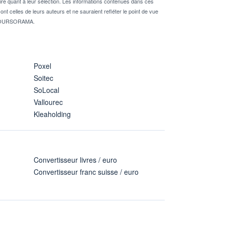
re quant à leur sélection. Les informations contenues dans ces
nt celles de leurs auteurs et ne sauraient refléter le point de vue
té BOURSORAMA.
Poxel
Soitec
SoLocal
Vallourec
Kleaholding
Convertisseur livres / euro
Convertisseur franc suisse / euro