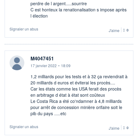
perdre de l argent.....sourrire
C est honteux la renationalisation s impose après
l élection
Signaler un abus
J'aime
0
M4047451
17 janvier 2022
•
18:09
1,2 milliards pour les tests et à 32 ça reviendrait à
20 milliards d euros et éviterai les procès....
Car les états comme les USA ferait des procès
en arbitrage d état à état sont coûteux
Le Costa Rica a été co'ndamner à 4,8 milliards
pour arrêt de concession minière orifaire soit le
pib du pays .....etc
Signaler un abus
J'aime
0