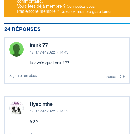
commentaire.
Vous êtes déjà membre ?
Connectez-vous
DERNIER
DATE
DIVIDENDE
DERNIER
Pas encore membre ?
Devenez membre gratuitement
DIVIDENDE
0,00 EUR
-
PROCHAIN
24 RÉPONSES
DIVIDENDE
-
franki77
ÉLIGIBILITÉ
SRD
17 janvier 2022
•
14:43
Non éligible
Boursobank
tu avais quel pru ???
+ ALERTE
+ PORTEFEUILLE
+ LISTE
Signaler un abus
J'aime
0
Hyacinthe
17 janvier 2022
•
14:53
9,32