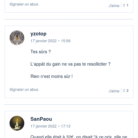
Signaler un abus
J'aime
1
yzotop
17 janvier 2022
•
15:56
Tes sûrs ?
L'appât du gain ne va pas te resolliciter ?
Rien n'est moins sûr !
Signaler un abus
J'aime
2
SanPaou
17 janvier 2022
•
17:13
Quand elle était à 32€, on disait "à ce prix, elle ne