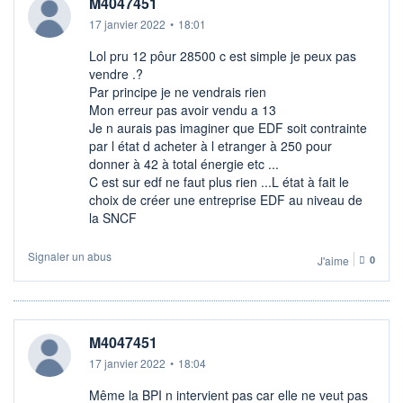
M4047451
17 janvier 2022
•
18:01
Lol pru 12 pôur 28500 c est simple je peux pas
vendre .?
Par principe je ne vendrais rien
Mon erreur pas avoir vendu a 13
Je n aurais pas imaginer que EDF soit contrainte
par l état d acheter à l etranger à 250 pour
donner à 42 à total énergie etc ...
C est sur edf ne faut plus rien ...L état à fait le
choix de créer une entreprise EDF au niveau de
la SNCF
Signaler un abus
J'aime
0
M4047451
17 janvier 2022
•
18:04
Même la BPI n intervient pas car elle ne veut pas