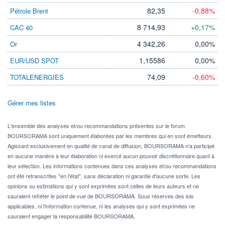
82,35
-0,88%
Pétrole Brent
8 714,93
+0,17%
CAC 40
4 342,26
0,00%
Or
1,15586
0,00%
EUR/USD SPOT
74,09
-0,60%
TOTALENERGIES
Gérer mes listes
L'ensemble des analyses et/ou recommandations présentes sur le forum
BOURSORAMA sont uniquement élaborées par les membres qui en sont émetteurs.
Agissant exclusivement en qualité de canal de diffusion, BOURSORAMA n'a participé
en aucune manière à leur élaboration ni exercé aucun pouvoir discrétionnaire quant à
leur sélection. Les informations contenues dans ces analyses et/ou recommandations
ont été retranscrites "en l'état", sans déclaration ni garantie d'aucune sorte. Les
opinions ou estimations qui y sont exprimées sont celles de leurs auteurs et ne
sauraient refléter le point de vue de BOURSORAMA. Sous réserves des lois
applicables, ni l'information contenue, ni les analyses qui y sont exprimées ne
sauraient engager la responsabilité BOURSORAMA.