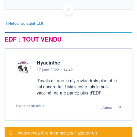
FR0010242511 EDF
EURONEXT PARIS DONNÉES TEMPS RÉEL
Politique d'exécution
Retour au sujet EDF
Cotation sur les autres places
EDF : TOUT VENDU
SECTEUR
Électricité conventionnelle
OUVERTURE
CLÔTURE VEILLE
0,000
12,000
Hyacinthe
+ HAUT
+ BAS
0,000
0,000
17 janv. 2022
•
14:42
VOLUME
CAPITAL ÉCHANGÉ
J'avais dit que je n'y reviendrais plus et je
0
0,00%
l'ai encore fait ! Mais cette fois je suis
VALORISATION
DERNIER ÉCHANGE
vacciné, ne me parlez plus d'EDF
50 034 MEUR
17.05.23 / 17:35:10
Signaler un abus
LIMITE À LA
LIMITE À LA
J'aime
3
BAISSE
HAUSSE
0,000
0,020
RENDEMENT
PER ESTIMÉ
ESTIMÉ 2026
2026
Message d'alerte
Vous devez être membre pour ajouter un
-
-