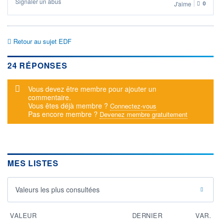
Signaler un abus
J'aime
0
Retour au sujet EDF
24 RÉPONSES
Message d'alerte
Vous devez être membre pour ajouter un
commentaire.
Vous êtes déjà membre ?
Connectez-vous
Pas encore membre ?
Devenez membre gratuitement
MES LISTES
Valeurs les plus consultées
VALEUR
DERNIER
VAR.