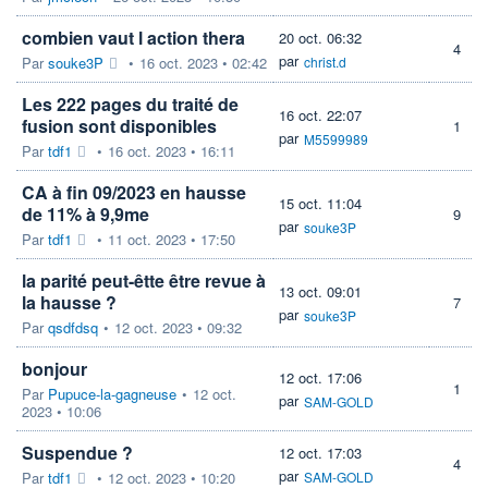
combien vaut l action thera
20 oct. 06:32
4
par
Par
souke3P
•
16 oct. 2023 • 02:42
christ.d
Les 222 pages du traité de
16 oct. 22:07
fusion sont disponibles
1
par
M5599989
Par
tdf1
•
16 oct. 2023 • 16:11
CA à fin 09/2023 en hausse
15 oct. 11:04
de 11% à 9,9me
9
par
souke3P
Par
tdf1
•
11 oct. 2023 • 17:50
la parité peut-êtte être revue à
13 oct. 09:01
la hausse ?
7
par
souke3P
Par
qsdfdsq
•
12 oct. 2023 • 09:32
bonjour
12 oct. 17:06
1
Par
Pupuce-la-gagneuse
•
12 oct.
par
SAM-GOLD
2023 • 10:06
Suspendue ?
12 oct. 17:03
4
par
Par
tdf1
•
12 oct. 2023 • 10:20
SAM-GOLD