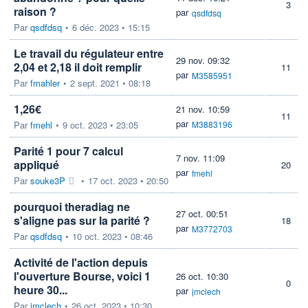
3
raison ?
par
qsdfdsq
Par
qsdfdsq
•
6 déc. 2023 • 15:15
Le travail du régulateur entre
29 nov. 09:32
2,04 et 2,18 il doit remplir
11
par
M3585951
Par
fmahler
•
2 sept. 2021 • 08:18
1,26€
21 nov. 10:59
11
par
Par
fmehl
•
9 oct. 2023 • 23:05
M3883196
Parité 1 pour 7 calcul
7 nov. 11:09
appliqué
20
par
fmehl
Par
souke3P
•
17 oct. 2023 • 20:50
pourquoi theradiag ne
27 oct. 00:51
s'aligne pas sur la parité ?
18
par
M3772703
Par
qsdfdsq
•
10 oct. 2023 • 08:46
Activité de l'action depuis
l'ouverture Bourse, voici 1
26 oct. 10:30
0
heure 30...
par
jmclech
Par
jmclech
•
26 oct. 2023 • 10:30