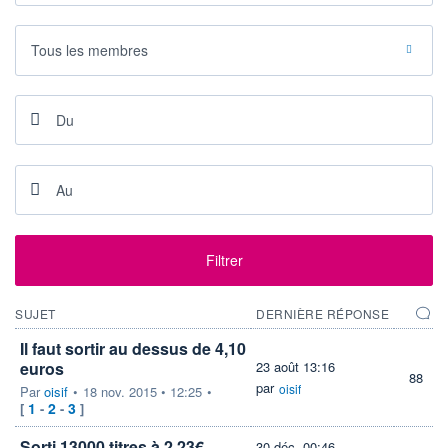
DERNIER
DATE
DIVIDENDE
DERNIER
DIVIDENDE
0,00 EUR
Tous les membres
-
PROCHAIN
DIVIDENDE
-
ÉLIGIBILITÉ
Non éligible
Boursobank
+ ALERTE
+ PORTEFEUILLE
+ LISTE
Filtrer
SUJET
DERNIÈRE RÉPONSE
Il faut sortir au dessus de 4,10
euros
23 août 13:16
88
par
oisif
Par
oisif
•
18 nov. 2015 • 12:25
•
1
2
3
[
-
-
]
Sorti 13000 titres à 2,23€
30 déc. 00:46