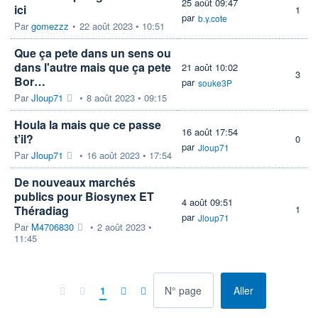
25 août 09:47
ici
1
par
b.y.cote
Par
gomezzz
•
22 août 2023 • 10:51
Que ça pete dans un sens ou
dans l'autre mais que ça pete
21 août 10:02
3
Bor…
par
souke3P
Par
Jloup71
•
8 août 2023 • 09:15
Houla la mais que ce passe
16 août 17:54
t’il?
0
par
Jloup71
Par
Jloup71
•
16 août 2023 • 17:54
De nouveaux marchés
publics pour Biosynex ET
4 août 09:51
Théradiag
1
par
Jloup71
Par
M4706830
•
2 août 2023 •
11:45
à la page
1
Aller