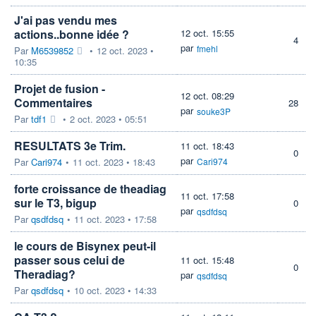
J'ai pas vendu mes
actions..bonne idée ?
12 oct. 15:55
4
par
fmehl
Par
M6539852
•
12 oct. 2023 •
10:35
Projet de fusion -
12 oct. 08:29
Commentaires
28
par
souke3P
Par
tdf1
•
2 oct. 2023 • 05:51
RESULTATS 3e Trim.
11 oct. 18:43
0
par
Par
Cari974
•
11 oct. 2023 • 18:43
Cari974
forte croissance de theadiag
11 oct. 17:58
sur le T3, bigup
0
par
qsdfdsq
Par
qsdfdsq
•
11 oct. 2023 • 17:58
le cours de Bisynex peut-il
passer sous celui de
11 oct. 15:48
0
Theradiag?
par
qsdfdsq
Par
qsdfdsq
•
10 oct. 2023 • 14:33