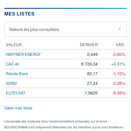
MES LISTES
Valeurs les plus consultées
VALEUR
DERNIER
VAR.
0,449
-2,60%
HAFFNER ENERGY
8 726,34
+0,31%
CAC 40
82,17
-1,10%
Pétrole Brent
27,24
-2,08%
2CRSI
1,9625
-8,38%
EUTELSAT
Gérer mes listes
L'ensemble des analyses et/ou recommandations présentes sur le forum
BOURSORAMA sont uniquement élaborées par les membres qui en sont émetteurs.