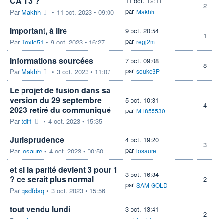
CA T3 ?
11 oct. 12:11
2
par
Par
Makhh
•
11 oct. 2023 • 09:00
Makhh
Important, à lire
9 oct. 20:54
1
par
Par
Toxic51
•
9 oct. 2023 • 16:27
regj2m
Informations sourcées
7 oct. 09:08
8
par
Par
Makhh
•
3 oct. 2023 • 11:07
souke3P
Le projet de fusion dans sa
version du 29 septembre
5 oct. 10:31
4
2023 retiré du communiqué
par
M1855530
Par
tdf1
•
4 oct. 2023 • 15:35
Jurisprudence
4 oct. 19:20
3
par
Par
losaure
•
4 oct. 2023 • 00:50
losaure
et si la parité devient 3 pour 1
3 oct. 16:34
? ce serait plus normal
2
par
SAM-GOLD
Par
qsdfdsq
•
3 oct. 2023 • 15:56
tout vendu lundi
3 oct. 13:41
2