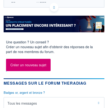
FR0004197747 ALTER
EURONEXT PARIS DONNÉES TEMPS RÉEL
Politique d'exécution
Cotation sur les autres places
SECTEUR
Biotechnologie
OUVERTURE
CLÔTURE VEILLE
Une question ? Un conseil ?
0,000
2,470
Créer un nouveau sujet afin d'obtenir des réponses de la
+ HAUT
+ BAS
part de nos membres du forum.
0,000
0,000
VOLUME
CAPITAL ÉCHANGÉ
Créer un nouveau sujet
0
0,00%
VALORISATION
DERNIER ÉCHANGE
17 MEUR
15.12.23 / 17:08:48
MESSAGES SUR LE FORUM THERADIAG
LIMITE À LA
LIMITE À LA
BAISSE
HAUSSE
0,000
0,000
Badges or, argent et bronze ?
RENDEMENT
PER ESTIMÉ
ESTIMÉ 2026
2026
Tous les messages
-
-