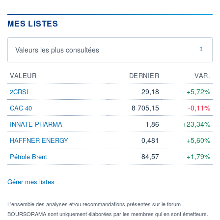
MES LISTES
Valeurs les plus consultées
VALEUR
DERNIER
VAR.
29,18
+5,72%
2CRSI
8 705,15
-0,11%
CAC 40
1,86
+23,34%
INNATE PHARMA
0,481
+5,60%
HAFFNER ENERGY
84,57
+1,79%
Pétrole Brent
Gérer mes listes
L'ensemble des analyses et/ou recommandations présentes sur le forum
BOURSORAMA sont uniquement élaborées par les membres qui en sont émetteurs.