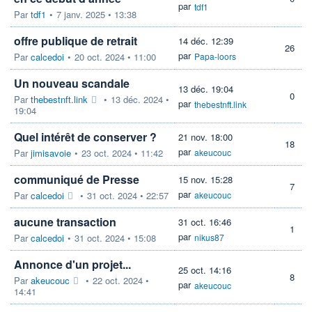
par
tdf1
Par
tdf1
•
7 janv. 2025 • 13:38
offre publique de retrait
14 déc. 12:39
26
par
Par
calcedoi
•
20 oct. 2024 • 11:00
Papa-loors
Un nouveau scandale
13 déc. 19:04
0
Par
thebestnft.link
•
13 déc. 2024 •
par
thebestnft.link
19:04
Quel intérêt de conserver ?
21 nov. 18:00
18
par
Par
jimisavoie
•
23 oct. 2024 • 11:42
akeucouc
communiqué de Presse
15 nov. 15:28
7
par
Par
calcedoi
•
31 oct. 2024 • 22:57
akeucouc
aucune transaction
31 oct. 16:46
1
par
Par
calcedoi
•
31 oct. 2024 • 15:08
nikus87
Annonce d'un projet...
25 oct. 14:16
8
Par
akeucouc
•
22 oct. 2024 •
par
akeucouc
14:41