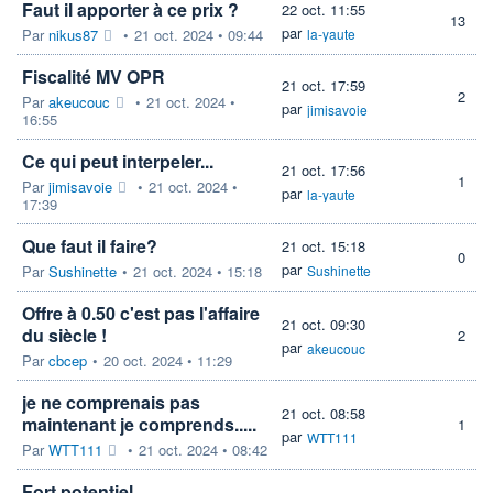
Faut il apporter à ce prix ?
22 oct. 11:55
13
par
Par
nikus87
•
21 oct. 2024 • 09:44
la-yaute
Fiscalité MV OPR
21 oct. 17:59
2
Par
akeucouc
•
21 oct. 2024 •
par
jimisavoie
16:55
Ce qui peut interpeler...
21 oct. 17:56
1
Par
jimisavoie
•
21 oct. 2024 •
par
la-yaute
17:39
Que faut il faire?
21 oct. 15:18
0
par
Par
Sushinette
•
21 oct. 2024 • 15:18
Sushinette
Offre à 0.50 c'est pas l'affaire
21 oct. 09:30
du siècle !
2
par
akeucouc
Par
cbcep
•
20 oct. 2024 • 11:29
je ne comprenais pas
21 oct. 08:58
maintenant je comprends.....
1
par
WTT111
Par
WTT111
•
21 oct. 2024 • 08:42
Fort potentiel