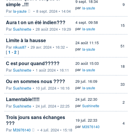
9 sept. 18:34
simple ..!!!
9
par
la-yaute
Par
la-yaute
•
8 sept. 2024 • 14:04
Aura t on un été indien???
4 sept. 09:58
15
par
Par
Sushinette
•
28 août 2024 • 19:29
la-yaute
Limite à la hausse
24 août 11:15
51
Par
nikus87
•
29 avr. 2024 • 16:32
•
par
la-yaute
1
2
[
-
]
C est pour quand?????
20 août 15:03
18
par
Par
Sushinette
•
1 août 2024 • 16:11
la-yaute
Ou en sommes nous ????
29 juil. 16:09
33
par
Par
Sushinette
•
10 juil. 2024 • 16:16
la-yaute
Lamentable!!!!!
24 juil. 22:30
2
par
Par
Sushinette
•
24 juil. 2024 • 22:25
Sushinette
Trois jours sans échanges
19 juil. 22:33
???
4
par
M3976140
Par
M3976140
•
4 juil. 2024 • 15:18