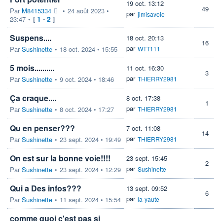
19 oct. 13:12
49
Par
M8415334
•
24 août 2023 •
par
jimisavoie
1
2
23:47
•
[
-
]
Suspens....
18 oct. 20:13
16
par
Par
Sushinette
•
18 oct. 2024 • 15:55
WTT111
5 mois..........
11 oct. 16:30
3
par
Par
Sushinette
•
9 oct. 2024 • 18:46
THIERRY2981
Ça craque....
8 oct. 17:38
1
par
Par
Sushinette
•
8 oct. 2024 • 17:27
THIERRY2981
Qu en penser???
7 oct. 11:08
14
par
Par
Sushinette
•
23 sept. 2024 • 19:49
THIERRY2981
On est sur la bonne voie!!!!
23 sept. 15:45
2
par
Par
Sushinette
•
23 sept. 2024 • 12:29
Sushinette
Qui a Des infos???
13 sept. 09:52
6
par
Par
Sushinette
•
11 sept. 2024 • 15:54
la-yaute
comme quoi c'est pas si