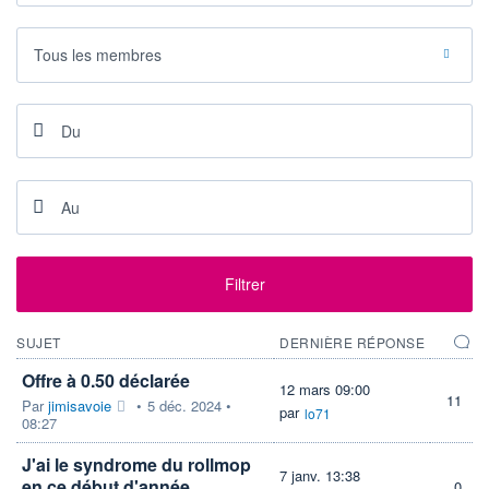
-
-
DERNIER
DATE
DIVIDENDE
DERNIER
Tous les membres
DIVIDENDE
0,00 EUR
-
PROCHAIN
DIVIDENDE
-
ÉLIGIBILITÉ
PEA
PEA-PME
Non éligible
Boursobank
Filtrer
+ ALERTE
+ PORTEFEUILLE
+ LISTE
SUJET
DERNIÈRE RÉPONSE
Offre à 0.50 déclarée
12 mars 09:00
11
Par
jimisavoie
•
5 déc. 2024 •
par
lo71
08:27
J'ai le syndrome du rollmop
7 janv. 13:38
en ce début d'année
0