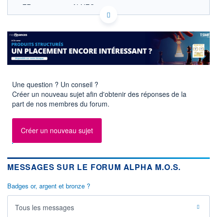
FR0013421286 ALNEO
EURONEXT PARIS DONNÉES TEMPS RÉEL
Politique d'exécution
Cotation sur les autres places
SECTEUR
Équipements
électroniques
Une question ? Un conseil ?
OUVERTURE
CLÔTURE VEILLE
Créer un nouveau sujet afin d'obtenir des réponses de la
0,000
0,500
part de nos membres du forum.
+ HAUT
+ BAS
0,000
0,000
Créer un nouveau sujet
VOLUME
CAPITAL ÉCHANGÉ
0
0,00%
VALORISATION
DERNIER ÉCHANGE
13 MEUR
19.12.24 / 15:06:37
MESSAGES SUR LE FORUM ALPHA M.O.S.
LIMITE À LA
LIMITE À LA
BAISSE
HAUSSE
Badges or, argent et bronze ?
0,000
0,000
RENDEMENT
PER ESTIMÉ
Tous les messages
ESTIMÉ 2026
2026