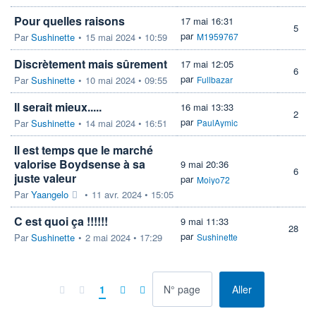
Pour quelles raisons
17 mai 16:31
5
par
Par
Sushinette
•
15 mai 2024 • 10:59
M1959767
Discrètement mais sûrement
17 mai 12:05
6
par
Par
Sushinette
•
10 mai 2024 • 09:55
Fullbazar
Il serait mieux.....
16 mai 13:33
2
par
Par
Sushinette
•
14 mai 2024 • 16:51
PaulAymic
Il est temps que le marché
valorise Boydsense à sa
9 mai 20:36
6
juste valeur
par
Moiyo72
Par
Yaangelo
•
11 avr. 2024 • 15:05
C est quoi ça !!!!!!
9 mai 11:33
28
par
Par
Sushinette
•
2 mai 2024 • 17:29
Sushinette
à la page
1
Aller