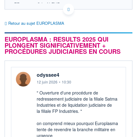
FR0014011QJ8 ALEUP
ACTIONNAIRES
EURONEXT PARIS DONNÉES TEMPS RÉEL
Politique d'exécution
Retour au sujet EUROPLASMA
Cotation sur les autres places
0,0012
EUROPLASMA : RESULTS 2025 QUI
PLONGENT SIGNIFICATIVEMENT +
0,0010
PROCÉDURES JUDICIAIRES EN COURS
0,0008
0,0006
0,0004
11h48
14h36
17h24
odyssee4
OUVERTURE
CLÔTURE VEILLE
12 juin 2026
•
10:30
0,0008
0,0008
" Ouverture d'une procédure de
+ HAUT
+ BAS
0,0010
0,0006
redressement judiciaire de la filiale Satma
Industries et de liquidation judiciaire de
VOLUME
CAPITAL ÉCHANGÉ
la filiale FP Industries. "
19 508 507
1,15%
VALORISATION
DERNIER ÉCHANGE
on comprend mieux pourquoi Europlasma
1 MEUR
07.08.26 / 17:26:30
tente de revendre la branche militaire en
urgence
LIMITE À LA
LIMITE À LA