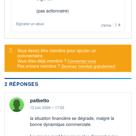
BAISSE
HAUSSE
0,0002
0,0024
(pas actionnaire)
RENDEMENT
PER ESTIMÉ
ESTIMÉ 2026
2026
Signaler un abus
-
-
J'aime
0
DERNIER
DATE
DIVIDENDE
DERNIER
DIVIDENDE
0,00 EUR
-
Message d'alerte
Vous devez être membre pour ajouter un
commentaire.
PROCHAIN
DIVIDENDE
Vous êtes déjà membre ?
Connectez-vous
-
Pas encore membre ?
Devenez membre gratuitement
ÉLIGIBILITÉ
RISQUE ESG
PEA
PEA-PME
-
2 RÉPONSES
CTO BUSINESS
patbetto
+ ALERTE
+ PORTEFEUILLE
+ LISTE
12 juin 2026
•
17:02
la situation financière se dégrade, malgré la
bonne dynamique commerciale.