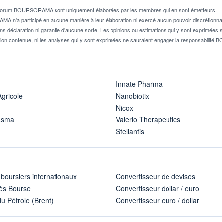
e forum BOURSORAMA sont uniquement élaborées par les membres qui en sont émetteurs.
A n'a participé en aucune manière à leur élaboration ni exercé aucun pouvoir discrétionnai
ns déclaration ni garantie d'aucune sorte. Les opinions ou estimations qui y sont exprimées so
ion contenue, ni les analyses qui y sont exprimées ne sauraient engager la responsabili
Innate Pharma
Agricole
Nanobiotix
Nicox
asma
Valerio Therapeutics
Stellantis
 boursiers internationaux
Convertisseur de devises
ès Bourse
Convertisseur dollar / euro
u Pétrole (Brent)
Convertisseur euro / dollar