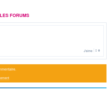
 LES FORUMS
J'aime
0
mmentaire.
tement