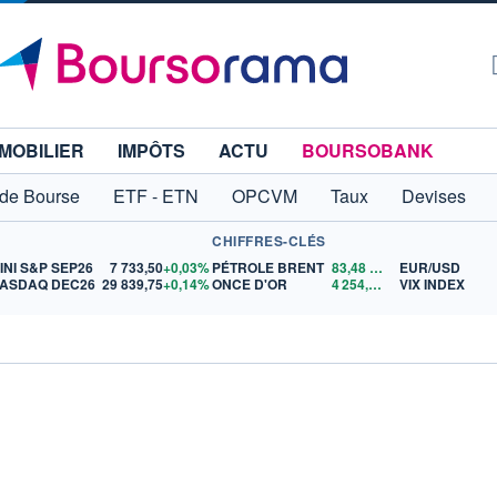
MOBILIER
IMPÔTS
ACTU
BOURSOBANK
 de Bourse
ETF - ETN
OPCVM
Taux
Devises
CHIFFRES-CLÉS
INI S&P SEP26
7 733,50
+0,03%
PÉTROLE BRENT
83,48
$US
EUR/USD
ASDAQ DEC26
29 839,75
+0,14%
ONCE D'OR
4 254,70
$US
VIX INDEX