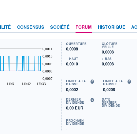
ILITÉ
CONSENSUS
SOCIÉTÉ
FORUM
HISTORIQUE
AC
OUVERTURE
CLÔTURE
VEILLE
0,0008
0,0011
0,0008
0,0010
+ HAUT
+ BAS
0,0010
0,0008
0,0009
0,0008
0,0007
LIMITE À LA
LIMITE À LA
11h51
14h42
17h33
BAISSE
HAUSSE
0,0002
0,0208
DERNIER
DATE
DIVIDENDE
DERNIER
DIVIDENDE
0,00 EUR
-
PROCHAIN
DIVIDENDE
-