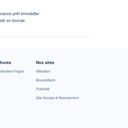
rance prêt immobilier
stir en bourse
A
chures
Nos sites
lientèle Fragile
Affiliation
BoursoBank
Publicité
Site Groupe & Recrutement