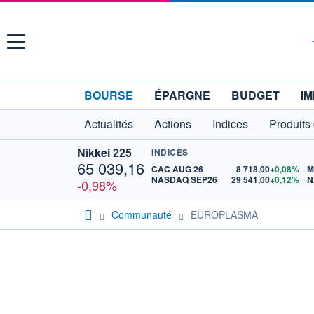
Menu
BOURSE
ÉPARGNE
BUDGET
IM
Actualités
Actions
Indices
Produits
Nikkei 225
INDICES
65 039,16
CAC AUG 26
8 718,00
+0,08%
M
NASDAQ SEP26
29 541,00
+0,12%
N
-0,98%
Communauté
EUROPLASMA