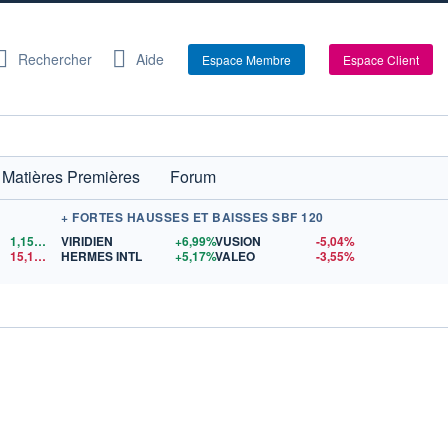
Rechercher
Aide
Espace Membre
Espace Client
Matières Premières
Forum
+ FORTES HAUSSES ET BAISSES SBF 120
1,1522
$US
VIRIDIEN
+6,99%
VUSION
-5,04%
15,15
$US
HERMES INTL
+5,17%
VALEO
-3,55%