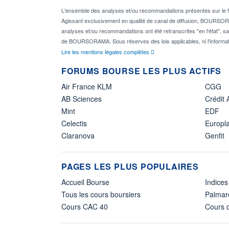
L'ensemble des analyses et/ou recommandations présentes sur l
Agissant exclusivement en qualité de canal de diffusion, BOURSORAM
analyses et/ou recommandations ont été retranscrites "en l'état", sa
de BOURSORAMA. Sous réserves des lois applicables, ni l'informat
Lire les mentions légales complètes
FORUMS BOURSE LES PLUS ACTIFS
Air France KLM
CGG
AB Sciences
Crédit 
Mint
EDF
Celectis
Europl
Claranova
Genfit
PAGES LES PLUS POPULAIRES
Accueil Bourse
Indices
Tous les cours boursiers
Palmar
Cours CAC 40
Cours d