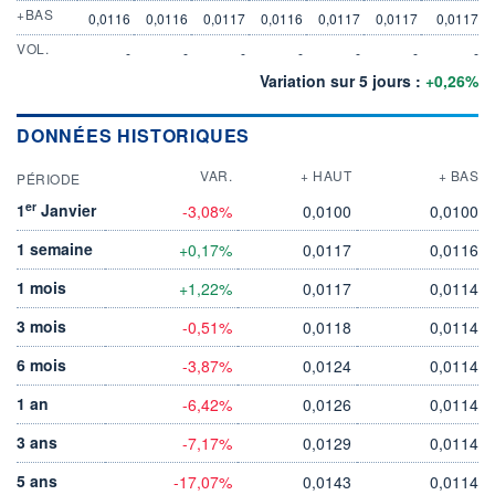
+BAS
0,0116
0,0116
0,0117
0,0116
0,0117
0,0117
0,0117
VOL.
-
-
-
-
-
-
-
Variation sur 5 jours :
+0,26%
DONNÉES HISTORIQUES
VAR.
+ HAUT
+ BAS
PÉRIODE
er
1
Janvier
-3,08%
0,0100
0,0100
1 semaine
+0,17%
0,0117
0,0116
1 mois
+1,22%
0,0117
0,0114
3 mois
-0,51%
0,0118
0,0114
6 mois
-3,87%
0,0124
0,0114
1 an
-6,42%
0,0126
0,0114
3 ans
-7,17%
0,0129
0,0114
5 ans
-17,07%
0,0143
0,0114