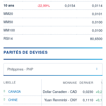
10 ans
-22,99%
0,0154
0,0114
MM20
0,0101
MM50
0,0100
MM100
0,0100
RSI14
80,6500
PARITÉS DE DEVISES
Philippines - PHP
LIBELLÉ
MONNAIE
DERNIER
VA
CANADA
Dollar Canadien - CAD
0,0230
+0,22
CHINE
Yuan Renminbi - CNY
0,1110
+0,11