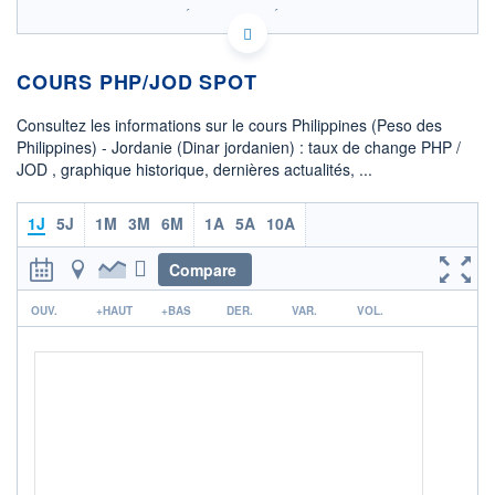
SIX - FOREX 2 DONNÉES TEMPS RÉEL
Politique d'exécution
COURS PHP/JOD SPOT
0,01168
0,01167
Consultez les informations sur le cours Philippines (Peso des
0,01166
Philippines) - Jordanie (Dinar jordanien) : taux de change PHP /
JOD , graphique historique, dernières actualités, ...
0,01165
0,01164
02h16
03h57
05h38
1J
5J
1M
3M
6M
1A
5A
10A
OUVERTURE
CLÔTURE VEILLE
0,0117
0,0117
Compare
r
+ HAUT
+ BAS
OUV.
+HAUT
+BAS
DER.
VAR.
VOL.
0,0117
0,0117
COTATION SPÉCIFIQUE
JOD/PHP
85,7104
-0,11%
+ PORTEFEUILLE
+ LISTE