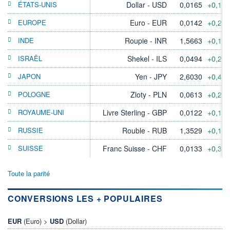
ÉTATS-UNIS
Dollar - USD
0,0165
+0,12
EUROPE
Euro - EUR
0,0142
+0,23
INDE
Roupie - INR
1,5663
+0,14
ISRAËL
Shekel - ILS
0,0494
+0,22
JAPON
Yen - JPY
2,6030
+0,41
POLOGNE
Zloty - PLN
0,0613
+0,21
ROYAUME-UNI
Livre Sterling - GBP
0,0122
+0,16
RUSSIE
Rouble - RUB
1,3529
+0,15
SUISSE
Franc Suisse - CHF
0,0133
+0,30
Toute la parité
CONVERSIONS LES + POPULAIRES
EUR
(Euro) >
USD
(Dollar)