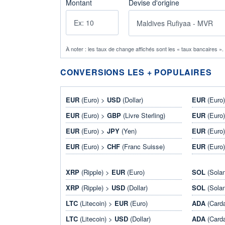
Montant
Devise d'origine
À noter : les taux de change affichés sont les « taux bancaires »
CONVERSIONS LES + POPULAIRES
EUR
(Euro) >
USD
(Dollar)
EUR
(Euro
EUR
(Euro) >
GBP
(Livre Sterling)
EUR
(Euro
EUR
(Euro) >
JPY
(Yen)
EUR
(Euro
EUR
(Euro) >
CHF
(Franc Suisse)
EUR
(Euro
XRP
(Ripple) >
EUR
(Euro)
SOL
(Sola
XRP
(Ripple) >
USD
(Dollar)
SOL
(Sola
LTC
(Litecoin) >
EUR
(Euro)
ADA
(Card
LTC
(Litecoin) >
USD
(Dollar)
ADA
(Card