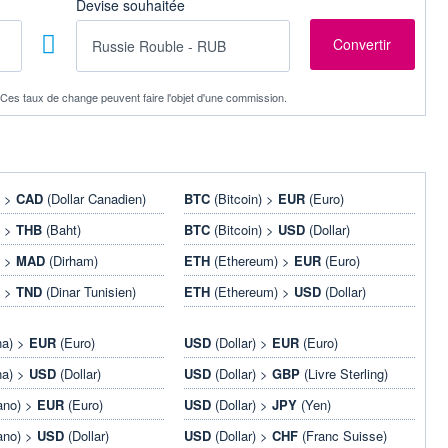
Devise souhaitée
. Ces taux de change peuvent faire l'objet d'une commission.
) >
CAD
(Dollar Canadien)
BTC
(Bitcoin) >
EUR
(Euro)
) >
THB
(Baht)
BTC
(Bitcoin) >
USD
(Dollar)
) >
MAD
(Dirham)
ETH
(Ethereum) >
EUR
(Euro)
) >
TND
(Dinar Tunisien)
ETH
(Ethereum) >
USD
(Dollar)
na) >
EUR
(Euro)
USD
(Dollar) >
EUR
(Euro)
na) >
USD
(Dollar)
USD
(Dollar) >
GBP
(Livre Sterling)
ano) >
EUR
(Euro)
USD
(Dollar) >
JPY
(Yen)
ano) >
USD
(Dollar)
USD
(Dollar) >
CHF
(Franc Suisse)