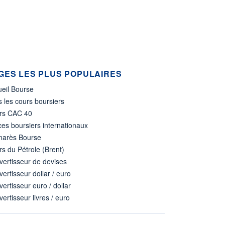
GES LES PLUS POPULAIRES
ueil Bourse
 les cours boursiers
rs CAC 40
ces boursiers internationaux
marès Bourse
s du Pétrole (Brent)
ertisseur de devises
ertisseur dollar / euro
ertisseur euro / dollar
ertisseur livres / euro