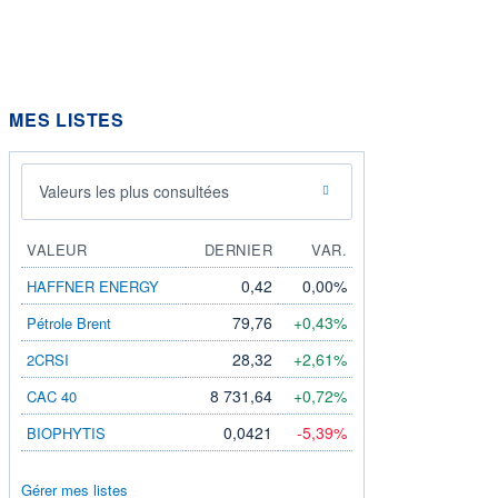
MES LISTES
Valeurs les plus consultées
VALEUR
DERNIER
VAR.
0,42
0,00%
HAFFNER ENERGY
79,76
+0,43%
Pétrole Brent
28,32
+2,61%
2CRSI
8 731,64
+0,72%
CAC 40
0,0421
-5,39%
BIOPHYTIS
Gérer mes listes