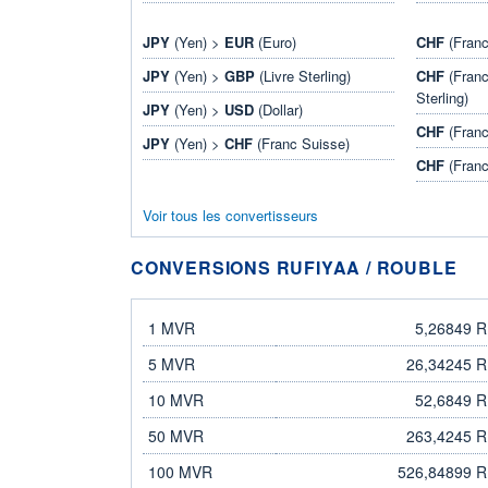
JPY
(Yen) >
EUR
(Euro)
CHF
(Franc
JPY
(Yen) >
GBP
(Livre Sterling)
CHF
(Franc
Sterling)
JPY
(Yen) >
USD
(Dollar)
CHF
(Franc
JPY
(Yen) >
CHF
(Franc Suisse)
CHF
(Franc
Voir tous les convertisseurs
CONVERSIONS RUFIYAA / ROUBLE
rufiyaa
rouble
1 MVR
5,26849 
5 MVR
26,34245 
10 MVR
52,6849 
50 MVR
263,4245 
100 MVR
526,84899 