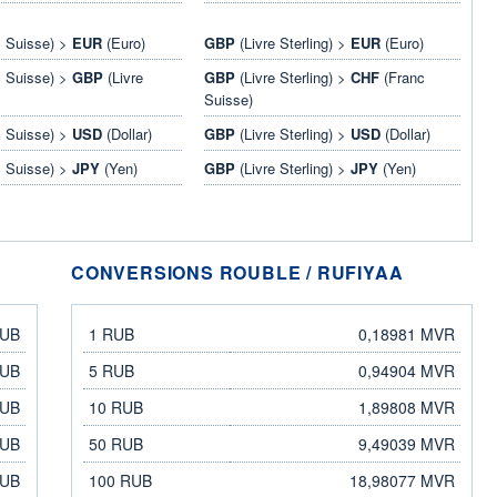
 Suisse) >
EUR
(Euro)
GBP
(Livre Sterling) >
EUR
(Euro)
 Suisse) >
GBP
(Livre
GBP
(Livre Sterling) >
CHF
(Franc
Suisse)
 Suisse) >
USD
(Dollar)
GBP
(Livre Sterling) >
USD
(Dollar)
 Suisse) >
JPY
(Yen)
GBP
(Livre Sterling) >
JPY
(Yen)
CONVERSIONS ROUBLE / RUFIYAA
rouble
rufiyaa
RUB
1 RUB
0,18981 MVR
RUB
5 RUB
0,94904 MVR
RUB
10 RUB
1,89808 MVR
RUB
50 RUB
9,49039 MVR
RUB
100 RUB
18,98077 MVR