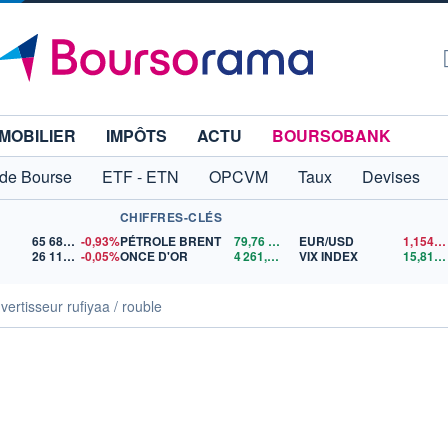
MOBILIER
IMPÔTS
ACTU
BOURSOBANK
 de Bourse
ETF - ETN
OPCVM
Taux
Devises
CHIFFRES-CLÉS
65 683,26
-0,93%
PÉTROLE BRENT
79,76
$US
EUR/USD
1,1545
26 114,31
-0,05%
ONCE D'OR
4 261,02
$US
VIX INDEX
15,81
$
ertisseur rufiyaa / rouble