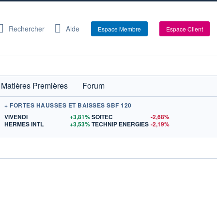
Rechercher
Aide
Espace Membre
Espace Client
Matières Premières
Forum
+ FORTES HAUSSES ET BAISSES SBF 120
$US
VIVENDI
+3,81%
SOITEC
-2,68%
US
HERMES INTL
+3,53%
TECHNIP ENERGIES
-2,19%