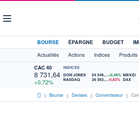
Menu
BOURSE
ÉPARGNE
BUDGET
IM
Actualités
Actions
Indices
Produits
CAC 40
INDICES
8 731,64
DOW JONES
54 349,12
+0,49%
NIKKEI
NASDAQ
26 363,44
-0,83%
DAX
+0,72%
Bourse
Devises
Convertisseur
Conv