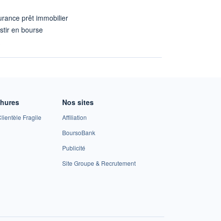
rance prêt immobilier
stir en bourse
A
chures
Nos sites
lientèle Fragile
Affiliation
BoursoBank
Publicité
Site Groupe & Recrutement