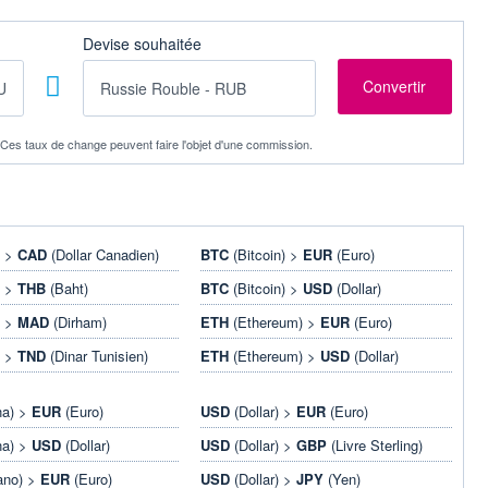
Devise souhaitée
. Ces taux de change peuvent faire l'objet d'une commission.
) >
CAD
(Dollar Canadien)
BTC
(Bitcoin) >
EUR
(Euro)
) >
THB
(Baht)
BTC
(Bitcoin) >
USD
(Dollar)
) >
MAD
(Dirham)
ETH
(Ethereum) >
EUR
(Euro)
) >
TND
(Dinar Tunisien)
ETH
(Ethereum) >
USD
(Dollar)
na) >
EUR
(Euro)
USD
(Dollar) >
EUR
(Euro)
na) >
USD
(Dollar)
USD
(Dollar) >
GBP
(Livre Sterling)
ano) >
EUR
(Euro)
USD
(Dollar) >
JPY
(Yen)