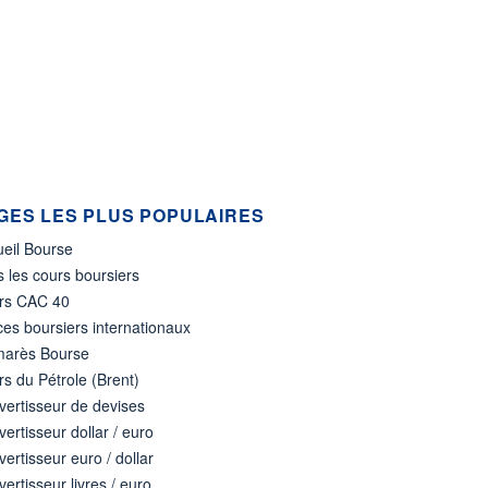
GES LES PLUS POPULAIRES
ueil Bourse
 les cours boursiers
rs CAC 40
ces boursiers internationaux
marès Bourse
s du Pétrole (Brent)
ertisseur de devises
ertisseur dollar / euro
ertisseur euro / dollar
ertisseur livres / euro