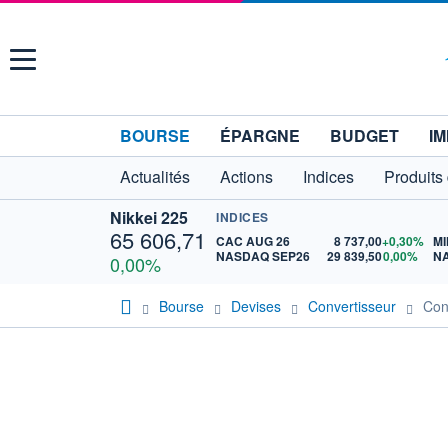
Menu
BOURSE
ÉPARGNE
BUDGET
IM
Actualités
Actions
Indices
Produits
Nikkei 225
INDICES
65 606,71
CAC AUG 26
8 737,00
+0,30%
MI
NASDAQ SEP26
29 839,50
0,00%
N
0,00%
Bourse
Devises
Convertisseur
Con