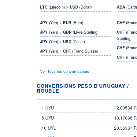
LTC
(Litecoin) >
USD
(Dollar)
ADA
(Card
JPY
(Yen) >
EUR
(Euro)
CHF
(Franc
JPY
(Yen) >
GBP
(Livre Sterling)
CHF
(Franc
Sterling)
JPY
(Yen) >
USD
(Dollar)
CHF
(Franc
JPY
(Yen) >
CHF
(Franc Suisse)
CHF
(Franc
Voir tous les convertisseurs
CONVERSIONS PESO D'URUGUAY /
ROUBLE
peso d'Uruguay
rouble
1 UYU
2,03534 
5 UYU
10,17668 
10 UYU
20,35337 