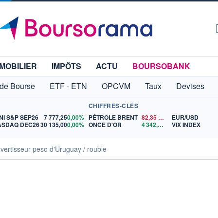
MOBILIER
IMPÔTS
ACTU
BOURSOBANK
 de Bourse
ETF - ETN
OPCVM
Taux
Devises
CHIFFRES-CLÉS
NI S&P SEP26
7 777,25
0,00%
PÉTROLE BRENT
82,35
$US
EUR/USD
ASDAQ DEC26
30 135,00
0,00%
ONCE D'OR
4 342,26
$US
VIX INDEX
vertisseur peso d'Uruguay / rouble