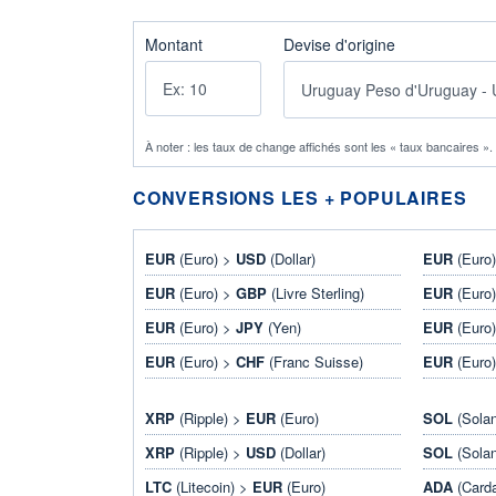
Montant
Devise d'origine
À noter : les taux de change affichés sont les « taux bancaires »
CONVERSIONS LES + POPULAIRES
EUR
(Euro) >
USD
(Dollar)
EUR
(Euro
EUR
(Euro) >
GBP
(Livre Sterling)
EUR
(Euro
EUR
(Euro) >
JPY
(Yen)
EUR
(Euro
EUR
(Euro) >
CHF
(Franc Suisse)
EUR
(Euro
XRP
(Ripple) >
EUR
(Euro)
SOL
(Sola
XRP
(Ripple) >
USD
(Dollar)
SOL
(Sola
LTC
(Litecoin) >
EUR
(Euro)
ADA
(Card