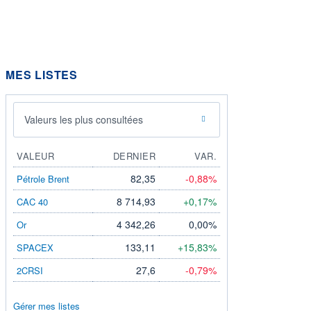
MES LISTES
Valeurs les plus consultées
VALEUR
DERNIER
VAR.
82,35
-0,88%
Pétrole Brent
8 714,93
+0,17%
CAC 40
4 342,26
0,00%
Or
133,11
+15,83%
SPACEX
27,6
-0,79%
2CRSI
Gérer mes listes