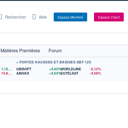
Rechercher
Aide
Espace Membre
Espace Client
Matières Premières
Forum
+ FORTES HAUSSES ET BAISSES SBF 120
1,1559
$US
UBISOFT
+4,43%
WORLDLINE
-5,12%
14,90
$US
ABIVAX
+3,54%
EUTELSAT
-4,58%