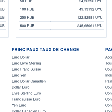
RUB
50 RUB
24,56596 UYU
RUB
100 RUB
49,13192 UYU
RUB
250 RUB
122,82981 UYU
RUB
500 RUB
245,65961 UYU
PRINCIPAUX TAUX DE CHANGE
PA
Euro Dollar
Acc
Euro Livre Sterling
Tous
Euro Franc Suisse
Cou
Euro Yen
Indi
Euro Dollar Canadien
Pal
Dollar Euro
Cour
Livre Sterling Euro
Conv
Franc suisse Euro
Conv
Yen Euro
Conv
Dollar Canadien Euro
Conv