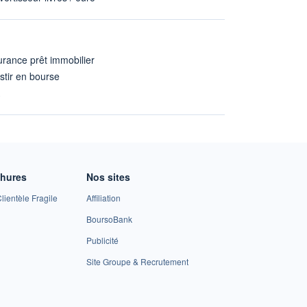
rance prêt immobilier
stir en bourse
A
chures
Nos sites
lientèle Fragile
Affiliation
BoursoBank
Publicité
Site Groupe & Recrutement