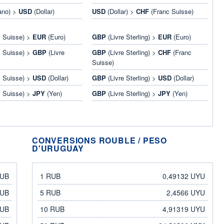
ano) >
USD
(Dollar)
USD
(Dollar) >
CHF
(Franc Suisse)
 Suisse) >
EUR
(Euro)
GBP
(Livre Sterling) >
EUR
(Euro)
 Suisse) >
GBP
(Livre
GBP
(Livre Sterling) >
CHF
(Franc
Suisse)
 Suisse) >
USD
(Dollar)
GBP
(Livre Sterling) >
USD
(Dollar)
 Suisse) >
JPY
(Yen)
GBP
(Livre Sterling) >
JPY
(Yen)
CONVERSIONS ROUBLE / PESO
D'URUGUAY
rouble
peso d'Uruguay
RUB
1 RUB
0,49132 UYU
RUB
5 RUB
2,4566 UYU
RUB
10 RUB
4,91319 UYU