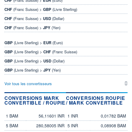
CHF
(Franc Suisse) >
EUR
(Euro)
CHF
(Franc Suisse) >
GBP
(Livre Sterling)
CHF
(Franc Suisse) >
USD
(Dollar)
CHF
(Franc Suisse) >
JPY
(Yen)
GBP
(Livre Sterling) >
EUR
(Euro)
GBP
(Livre Sterling) >
CHF
(Franc Suisse)
GBP
(Livre Sterling) >
USD
(Dollar)
GBP
(Livre Sterling) >
JPY
(Yen)
Voir tous les convertisseurs
CONVERSIONS MARK
CONVERSIONS ROUPIE
CONVERTIBLE / ROUPIE
/ MARK CONVERTIBLE
mark convertible
roupie
roupie
mark convertible
1 BAM
56,11601 INR
1 INR
0,01782 BAM
5 BAM
280,58005 INR
5 INR
0,08908 BAM