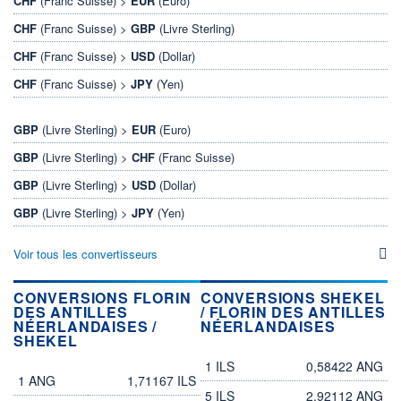
CHF
(Franc Suisse) >
EUR
(Euro)
CHF
(Franc Suisse) >
GBP
(Livre Sterling)
CHF
(Franc Suisse) >
USD
(Dollar)
CHF
(Franc Suisse) >
JPY
(Yen)
GBP
(Livre Sterling) >
EUR
(Euro)
GBP
(Livre Sterling) >
CHF
(Franc Suisse)
GBP
(Livre Sterling) >
USD
(Dollar)
GBP
(Livre Sterling) >
JPY
(Yen)
Voir tous les convertisseurs
CONVERSIONS FLORIN
CONVERSIONS SHEKEL
DES ANTILLES
/ FLORIN DES ANTILLES
NÉERLANDAISES /
NÉERLANDAISES
SHEKEL
shekel
florin des Antilles néerlandaises
1 ILS
0,58422 ANG
florin des Antilles néerlandaises
shekel
1 ANG
1,71167 ILS
5 ILS
2,92112 ANG