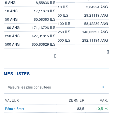
5 ANG
8,55836 ILS
10 ILS
5,84224 ANG
10 ANG
17,11673 ILS
50 ILS
29,21119 ANG
50 ANG
85,58363 ILS
100 ILS
58,42239 ANG
100 ANG
171,16726 ILS
250 ILS
146,05597 ANG
250 ANG
427,91815 ILS
500 ILS
292,11194 ANG
500 ANG
855,83629 ILS
MES LISTES
Valeurs les plus consultées
VALEUR
DERNIER
VAR.
83,5
+0,51%
Pétrole Brent