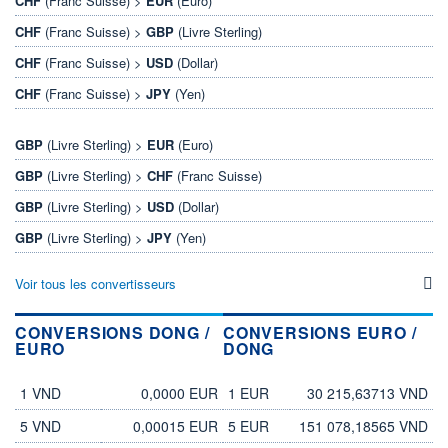
CHF
(Franc Suisse) >
EUR
(Euro)
CHF
(Franc Suisse) >
GBP
(Livre Sterling)
CHF
(Franc Suisse) >
USD
(Dollar)
CHF
(Franc Suisse) >
JPY
(Yen)
GBP
(Livre Sterling) >
EUR
(Euro)
GBP
(Livre Sterling) >
CHF
(Franc Suisse)
GBP
(Livre Sterling) >
USD
(Dollar)
GBP
(Livre Sterling) >
JPY
(Yen)
Voir tous les convertisseurs
CONVERSIONS DONG /
CONVERSIONS EURO /
EURO
DONG
dong
euro
euro
dong
1 VND
0,0000 EUR
1 EUR
30 215,63713 VND
5 VND
0,00015 EUR
5 EUR
151 078,18565 VND