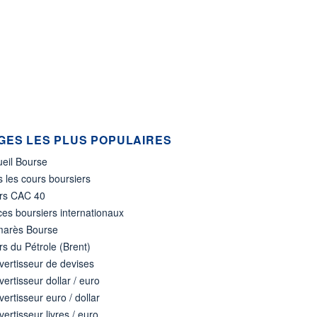
GES LES PLUS POPULAIRES
ueil Bourse
 les cours boursiers
rs CAC 40
ces boursiers internationaux
marès Bourse
s du Pétrole (Brent)
ertisseur de devises
ertisseur dollar / euro
ertisseur euro / dollar
ertisseur livres / euro