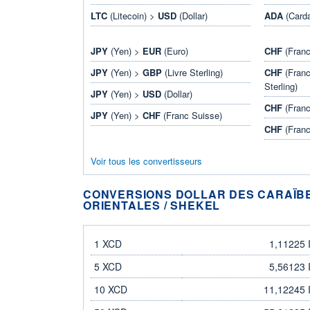
LTC
(Litecoin) >
USD
(Dollar)
ADA
(Card
JPY
(Yen) >
EUR
(Euro)
CHF
(Franc
JPY
(Yen) >
GBP
(Livre Sterling)
CHF
(Franc
Sterling)
JPY
(Yen) >
USD
(Dollar)
CHF
(Franc
JPY
(Yen) >
CHF
(Franc Suisse)
CHF
(Franc
Voir tous les convertisseurs
CONVERSIONS DOLLAR DES CARAÏB
ORIENTALES / SHEKEL
dollar des Caraïbes orientales
shekel
1 XCD
1,11225 
5 XCD
5,56123 
10 XCD
11,12245 