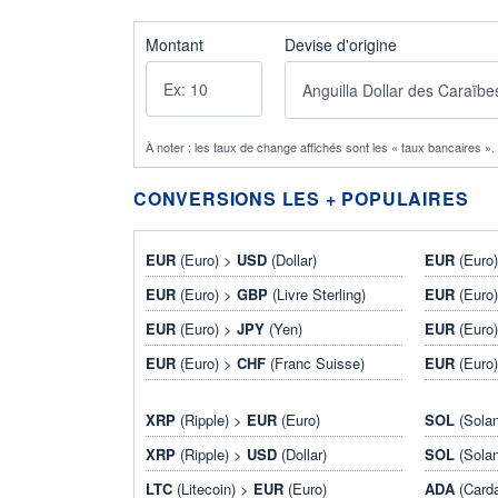
Montant
Devise d'origine
À noter : les taux de change affichés sont les « taux bancaires »
CONVERSIONS LES + POPULAIRES
EUR
(Euro) >
USD
(Dollar)
EUR
(Euro
EUR
(Euro) >
GBP
(Livre Sterling)
EUR
(Euro
EUR
(Euro) >
JPY
(Yen)
EUR
(Euro
EUR
(Euro) >
CHF
(Franc Suisse)
EUR
(Euro
XRP
(Ripple) >
EUR
(Euro)
SOL
(Sola
XRP
(Ripple) >
USD
(Dollar)
SOL
(Sola
LTC
(Litecoin) >
EUR
(Euro)
ADA
(Card