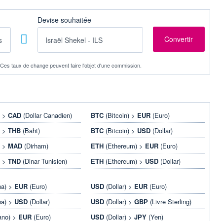
Devise souhaitée
. Ces taux de change peuvent faire l'objet d'une commission.
) >
CAD
(Dollar Canadien)
BTC
(Bitcoin) >
EUR
(Euro)
) >
THB
(Baht)
BTC
(Bitcoin) >
USD
(Dollar)
) >
MAD
(Dirham)
ETH
(Ethereum) >
EUR
(Euro)
) >
TND
(Dinar Tunisien)
ETH
(Ethereum) >
USD
(Dollar)
na) >
EUR
(Euro)
USD
(Dollar) >
EUR
(Euro)
na) >
USD
(Dollar)
USD
(Dollar) >
GBP
(Livre Sterling)
ano) >
EUR
(Euro)
USD
(Dollar) >
JPY
(Yen)