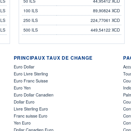
ILS
50 ILS
44,95412 XCD
ILS
100 ILS
89,90824 XCD
ILS
250 ILS
224,77061 XCD
ILS
500 ILS
449,54122 XCD
PRINCIPAUX TAUX DE CHANGE
PA
Euro Dollar
Acc
Euro Livre Sterling
Tous
Euro Franc Suisse
Cou
Euro Yen
Indi
Euro Dollar Canadien
Pal
Dollar Euro
Cour
Livre Sterling Euro
Conv
Franc suisse Euro
Conv
Yen Euro
Conv
Dollar Canadien Euro
Conv