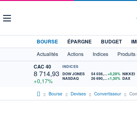
Menu
BOURSE
ÉPARGNE
BUDGET
IM
Actualités
Actions
Indices
Produits
CAC 40
INDICES
8 714,93
DOW JONES
54 036,93
+0,28%
NIKKEI
NASDAQ
26 690,62
+1,30%
DAX
+0,17%
Bourse
Devises
Convertisseur
Con