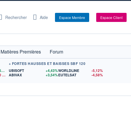
Rechercher
Aide
Espace Membre
Espace Client
Matières Premières
Forum
+ FORTES HAUSSES ET BAISSES SBF 120
1,1559
$US
UBISOFT
+4,43%
WORLDLINE
-5,12%
0
$US
ABIVAX
+3,54%
EUTELSAT
-4,58%