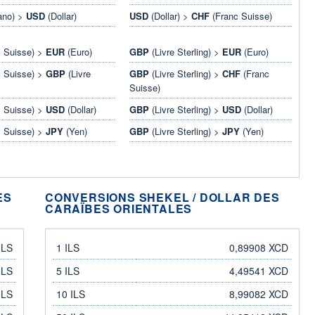
ano) >
USD
(Dollar)
USD
(Dollar) >
CHF
(Franc Suisse)
 Suisse) >
EUR
(Euro)
GBP
(Livre Sterling) >
EUR
(Euro)
 Suisse) >
GBP
(Livre
GBP
(Livre Sterling) >
CHF
(Franc
Suisse)
 Suisse) >
USD
(Dollar)
GBP
(Livre Sterling) >
USD
(Dollar)
 Suisse) >
JPY
(Yen)
GBP
(Livre Sterling) >
JPY
(Yen)
ES
CONVERSIONS SHEKEL / DOLLAR DES
CARAÏBES ORIENTALES
shekel
dollar des Caraïbes orientales
ILS
1 ILS
0,89908 XCD
ILS
5 ILS
4,49541 XCD
ILS
10 ILS
8,99082 XCD