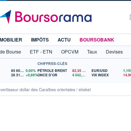
MOBILIER
IMPÔTS
ACTU
BOURSOBANK
 de Bourse
ETF - ETN
OPCVM
Taux
Devises
CHIFFRES-CLÉS
65 606,71
0,00%
PÉTROLE BRENT
82,35
$US
EUR/USD
26 319,45
+0,69%
ONCE D'OR
4 342,26
$US
VIX INDEX
14,9
vertisseur dollar des Caraïbes orientales / shekel