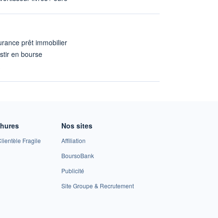
rance prêt immobilier
stir en bourse
A
chures
Nos sites
lientèle Fragile
Affiliation
BoursoBank
Publicité
Site Groupe & Recrutement