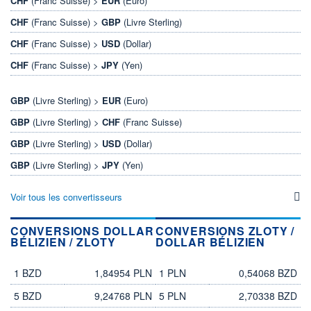
CHF
(Franc Suisse) >
EUR
(Euro)
CHF
(Franc Suisse) >
GBP
(Livre Sterling)
CHF
(Franc Suisse) >
USD
(Dollar)
CHF
(Franc Suisse) >
JPY
(Yen)
GBP
(Livre Sterling) >
EUR
(Euro)
GBP
(Livre Sterling) >
CHF
(Franc Suisse)
GBP
(Livre Sterling) >
USD
(Dollar)
GBP
(Livre Sterling) >
JPY
(Yen)
Voir tous les convertisseurs
CONVERSIONS DOLLAR
CONVERSIONS ZLOTY /
BÉLIZIEN / ZLOTY
DOLLAR BÉLIZIEN
dollar bélizien
zloty
zloty
dollar bélizien
1 BZD
1,84954 PLN
1 PLN
0,54068 BZD
5 BZD
9,24768 PLN
5 PLN
2,70338 BZD