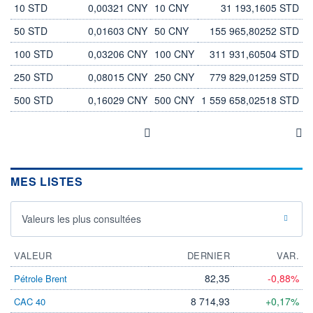
10 STD
0,00321 CNY
10 CNY
31 193,1605 STD
50 STD
0,01603 CNY
50 CNY
155 965,80252 STD
100 STD
0,03206 CNY
100 CNY
311 931,60504 STD
250 STD
0,08015 CNY
250 CNY
779 829,01259 STD
500 STD
0,16029 CNY
500 CNY
1 559 658,02518 STD
MES LISTES
Valeurs les plus consultées
VALEUR
DERNIER
VAR.
82,35
-0,88%
Pétrole Brent
8 714,93
+0,17%
CAC 40