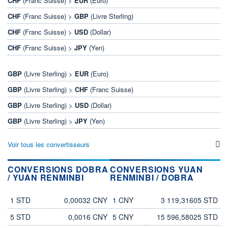
CHF
(Franc Suisse) >
EUR
(Euro)
CHF
(Franc Suisse) >
GBP
(Livre Sterling)
CHF
(Franc Suisse) >
USD
(Dollar)
CHF
(Franc Suisse) >
JPY
(Yen)
GBP
(Livre Sterling) >
EUR
(Euro)
GBP
(Livre Sterling) >
CHF
(Franc Suisse)
GBP
(Livre Sterling) >
USD
(Dollar)
GBP
(Livre Sterling) >
JPY
(Yen)
Voir tous les convertisseurs
CONVERSIONS DOBRA
CONVERSIONS YUAN
/ YUAN RENMINBI
RENMINBI / DOBRA
dobra
yuan renminbi
yuan renminbi
dobra
1 STD
0,00032 CNY
1 CNY
3 119,31605 STD
5 STD
0,0016 CNY
5 CNY
15 596,58025 STD