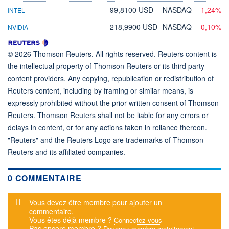
99,8100 USD
NASDAQ
-1,24%
INTEL
218,9900 USD
NASDAQ
-0,10%
NVIDIA
© 2026 Thomson Reuters. All rights reserved. Reuters content is
the intellectual property of Thomson Reuters or its third party
content providers. Any copying, republication or redistribution of
Reuters content, including by framing or similar means, is
expressly prohibited without the prior written consent of Thomson
Reuters. Thomson Reuters shall not be liable for any errors or
delays in content, or for any actions taken in reliance thereon.
"Reuters" and the Reuters Logo are trademarks of Thomson
Reuters and its affiliated companies.
0 COMMENTAIRE
Message d'alerte
Vous devez être membre pour ajouter un
commentaire.
Vous êtes déjà membre ?
Connectez-vous
Pas encore membre ?
Devenez membre gratuitement