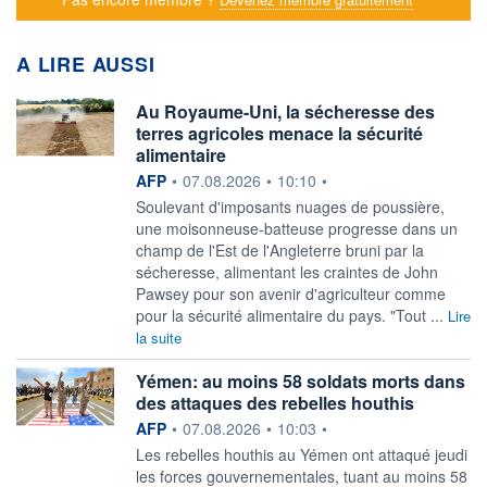
A LIRE AUSSI
Au Royaume-Uni, la sécheresse des
terres agricoles menace la sécurité
alimentaire
information fournie par
AFP
•
07.08.2026
•
10:10
•
Soulevant d'imposants nuages de poussière,
une moisonneuse-batteuse progresse dans un
champ de l'Est de l'Angleterre bruni par la
sécheresse, alimentant les craintes de John
Pawsey pour son avenir d'agriculteur comme
pour la sécurité alimentaire du pays. "Tout ...
Lire
la suite
Yémen: au moins 58 soldats morts dans
des attaques des rebelles houthis
information fournie par
AFP
•
07.08.2026
•
10:03
•
Les rebelles houthis au Yémen ont attaqué jeudi
les forces gouvernementales, tuant au moins 58