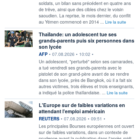
soldats, un bilan sans précédent en quatre ans
de trêve, ainsi que des cibles chez le voisin
saoudien. La reprise, le mois dernier, du conflit
au Yémen commencé en 2014 ...
Lire la suite
Thaïlande: un adolescent tue ses
grands-parents puis six personnes dans
son lycée
information fournie par
AFP
•
07.08.2026
•
10:02
•
Un adolescent, "perturbé" selon ses camarades,
a tué vendredi ses grands-parents avec le
pistolet de son grand-père avant de se rendre
dans son lycée, près de Bangkok, où il a fait six
autres victimes, trois élèves et trois enseignants,
a indiqué la police thaïlandaise. ...
Lire la suite
L'Europe sur de faibles variations en
attendant l'emploi américain
information fournie par
REUTERS
•
07.08.2026
•
09:51
•
Les principales Bourses européennes ont ouvert
sur de faibles variations, ‌dans un contexte de
prudence avant la publication dans l'après-midi