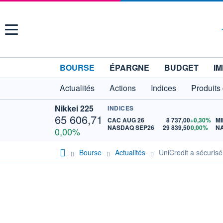
Menu
BOURSE
ÉPARGNE
BUDGET
IM
Actualités
Actions
Indices
Produits
Nikkei 225
INDICES
65 606,71
CAC AUG 26
8 737,00
+0,30%
MI
NASDAQ SEP26
29 839,50
0,00%
N
0,00%
Bourse
Actualités
UniCredit a sécuri