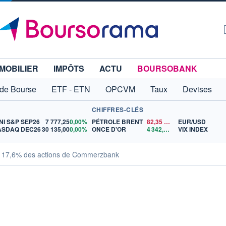
MOBILIER
IMPÔTS
ACTU
BOURSOBANK
 de Bourse
ETF - ETN
OPCVM
Taux
Devises
CHIFFRES-CLÉS
NI S&P SEP26
7 777,25
0,00%
PÉTROLE BRENT
82,35
$US
EUR/USD
ASDAQ DEC26
30 135,00
0,00%
ONCE D'OR
4 342,26
$US
VIX INDEX
sé 17,6% des actions de Commerzbank