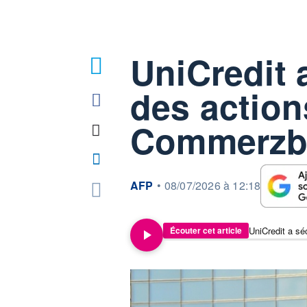
UniCredit 
des action
Commerzb
information fournie par
AFP
•
08/07/2026 à 12:18
UniCredit a s
Écouter cet article