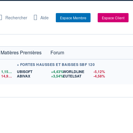
Rechercher
Aide
Espace Membre
Espace Client
Matières Premières
Forum
+ FORTES HAUSSES ET BAISSES SBF 120
1,1559
$US
UBISOFT
+4,43%
WORLDLINE
-5,12%
14,90
$US
ABIVAX
+3,54%
EUTELSAT
-4,58%