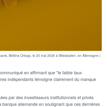
bank, Bettina Orlopp, le 20 mai 2026 à Wiesbaden, en Allemagne (
mmuniqué en affirmant que "le faible taux
naires indépendants témoigne clairement du manque
ées par des investisseurs institutionnels et privés
la banque allemande en soulignant que ces dernières