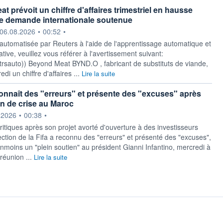
 prévoit un chiffre d'affaires trimestriel en hausse
e demande internationale soutenue
ournie par
06.08.2026
•
00:52
•
 automatisée par Reuters à l'aide de l'apprentissage automatique et
ative, veuillez vous référer à l'avertissement suivant:
y/rtrsauto)) Beyond Meat BYND.O , fabricant de substituts de viande,
di un chiffre d'affaires ...
Lire la suite
connaît des "erreurs" et présente des "excuses" après
n de crise au Maroc
ournie par
.2026
•
00:38
•
critiques après son projet avorté d'ouverture à des investisseurs
rection de la Fifa a reconnu des "erreurs" et présenté des "excuses",
anmoins un "plein soutien" au président Gianni Infantino, mercredi à
 réunion ...
Lire la suite