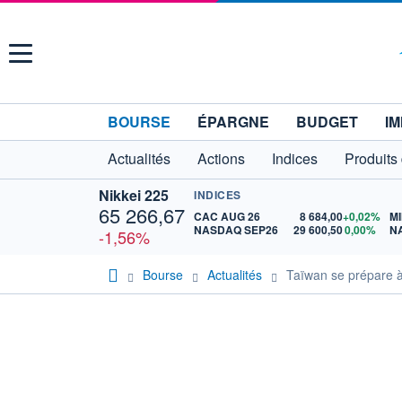
Menu
BOURSE
ÉPARGNE
BUDGET
IM
Actualités
Actions
Indices
Produits
Nikkei 225
INDICES
65 266,67
CAC AUG 26
8 684,00
+0,02%
MI
NASDAQ SEP26
29 600,50
0,00%
N
-1,56%
Bourse
Actualités
Taïwan se prépare à