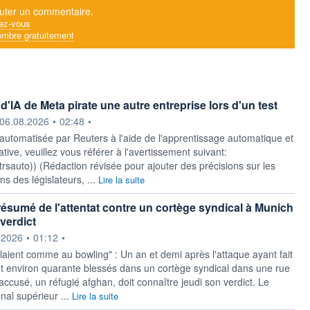
uter un commentaire.
ez-vous
mbre gratuitement
'IA de Meta pirate une autre entreprise lors d'un test
ournie par
06.08.2026
•
02:48
•
 automatisée par Reuters à l'aide de l'apprentissage automatique et
ative, veuillez vous référer à l'avertissement suivant:
y/rtrsauto)) (Rédaction révisée pour ajouter des précisions sur les
s des législateurs, ...
Lire la suite
résumé de l'attentat contre un cortège syndical à Munich
verdict
ournie par
.2026
•
01:12
•
laient comme au bowling" : Un an et demi après l'attaque ayant fait
t environ quarante blessés dans un cortège syndical dans une rue
accusé, un réfugié afghan, doit connaître jeudi son verdict. Le
onal supérieur ...
Lire la suite