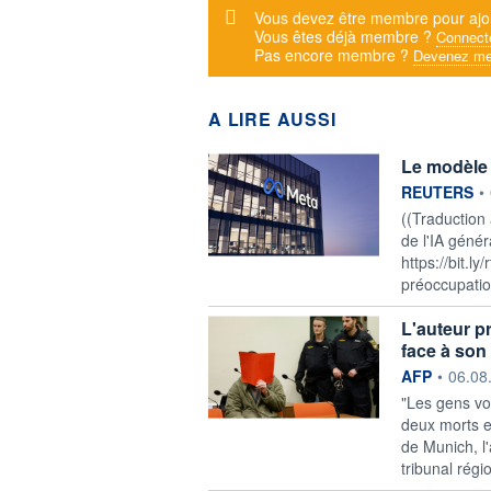
Message d'alerte
Vous devez être membre pour ajo
Vous êtes déjà membre ?
Connect
Pas encore membre ?
Devenez me
A LIRE AUSSI
Le modèle d
information f
REUTERS
•
((Traduction
de l'IA génér
https://bit.l
préoccupation
L'auteur p
face à son 
information f
AFP
•
06.08
"Les gens vo
deux morts e
de Munich, l'
tribunal régi