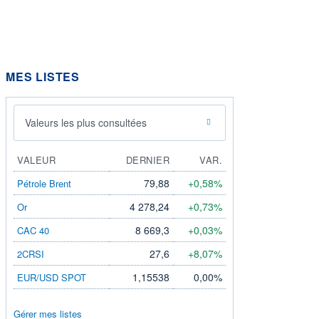
MES LISTES
Valeurs les plus consultées
VALEUR
DERNIER
VAR.
79,88
+0,58%
Pétrole Brent
4 278,24
+0,73%
Or
8 669,3
+0,03%
CAC 40
27,6
+8,07%
2CRSI
1,15538
0,00%
EUR/USD SPOT
Gérer mes listes