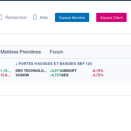
Rechercher
Aide
Espace Membre
Espace Client
Matières Premières
Forum
+ FORTES HAUSSES ET BAISSES SBF 120
1,1554
$US
DBV TECHNOLOGIES
+5,01%
UBISOFT
-6,19%
15,81
$US
VUSION
+4,72%
SES
-3,72%