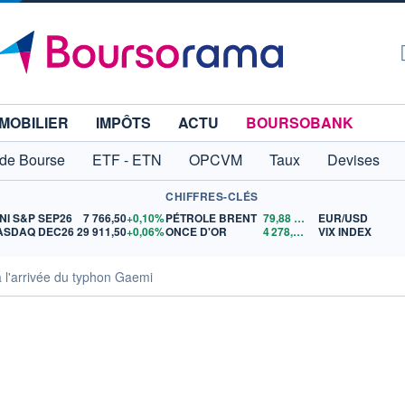
MOBILIER
IMPÔTS
ACTU
BOURSOBANK
 de Bourse
ETF - ETN
OPCVM
Taux
Devises
CHIFFRES-CLÉS
NI S&P SEP26
7 766,50
+0,10%
PÉTROLE BRENT
79,88
$US
EUR/USD
ASDAQ DEC26
29 911,50
+0,06%
ONCE D'OR
4 278,54
$US
VIX INDEX
 l'arrivée du typhon Gaemi