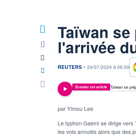
Taïwan se 
l'arrivée 
information fournie par
REUTERS
•
24/07/2024 à 06:59
Taïwan se prép
Écouter cet article
par Yimou Lee
Le typhon Gaemi se dirige vers 
les vols annulés alors que des pl