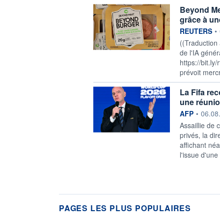
Beyond Meat
grâce à un
information f
REUTERS
•
((Traduction
de l'IA génér
https://bit.l
prévoit mercre
La Fifa re
une réunio
information f
AFP
•
06.08
Assaillie de 
privés, la di
affichant né
l'issue d'une
PAGES LES PLUS POPULAIRES